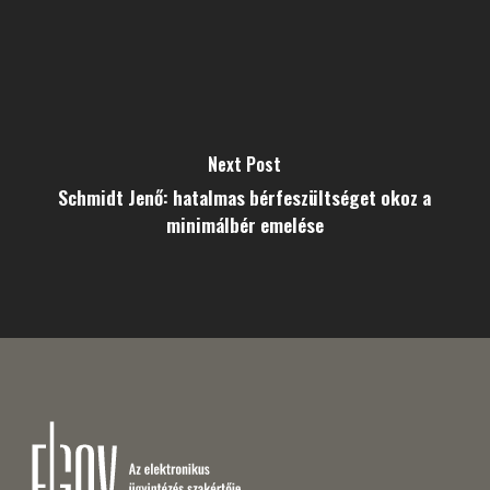
Next Post
Schmidt Jenő: hatalmas bérfeszültséget okoz a
minimálbér emelése