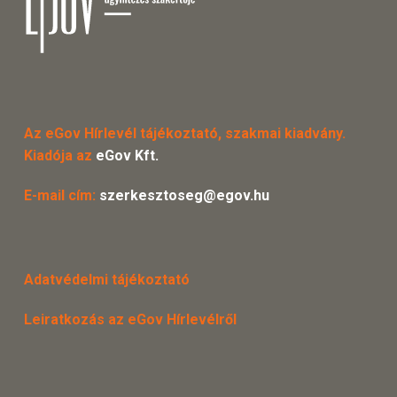
Az eGov Hírlevél tájékoztató, szakmai kiadvány.
Kiadója az
eGov Kft.
E-mail cím:
szerkesztoseg@egov.hu
Adatvédelmi tájékoztató
Leiratkozás az eGov Hírlevélről