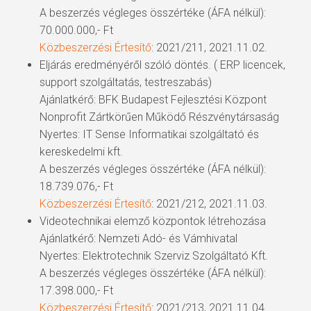
A beszerzés végleges összértéke (ÁFA nélkül):
70.000.000,- Ft
Közbeszerzési Értesítő
: 2021/211, 2021.11.02.
Eljárás eredményéről szóló döntés. ( ERP licencek,
support szolgáltatás, testreszabás)
Ajánlatkérő: BFK Budapest Fejlesztési Központ
Nonprofit Zártkörűen Működő Részvénytársaság
Nyertes: IT Sense Informatikai szolgáltató és
kereskedelmi kft.
A beszerzés végleges összértéke (ÁFA nélkül):
18.739.076,- Ft
Közbeszerzési Értesítő
: 2021/212, 2021.11.03.
Videotechnikai elemző központok létrehozása
Ajánlatkérő: Nemzeti Adó- és Vámhivatal
Nyertes: Elektrotechnik Szerviz Szolgáltató Kft.
A beszerzés végleges összértéke (ÁFA nélkül):
17.398.000,- Ft
Közbeszerzési Értesítő
: 2021/213, 2021.11.04.