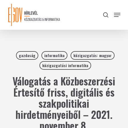
Skip
to
Menu
search
main
Close
content
Menu
gazdaság
informatika
közigazgatás: magyar
közigazgatási informatika
Válogatás a Közbeszerzési
Értesítő friss, digitális és
szakpolitikai
hirdetményeiből – 2021.
november 8.