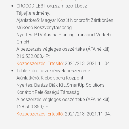
CROCODILE3 Forg.szim.szoft.besz-
Táj.elj.eredmény.
Ajánlatkérő: Magyar Közút Nonprofit Zártkörűen
Működő Részvénytársaság
Nyertes: PTV Austria Planung Transport Verkehr
GmbH
A beszerzés végleges összértéke (ÁFA nélkül):
216.532.000,- Ft
Közbeszerzési Értesítő
: 2021/213, 2021.11.04.
Tablet-tárolószekrények beszerzése
Ajánlatkérő: Klebelsberg Központ
Nyertes: Balázs-Diák Kft.;SmartUp Solutions
Korlátolt Felelősségű Társaság
A beszerzés végleges összértéke (ÁFA nélkül):
128.500.850,- Ft
Közbeszerzési Értesítő
: 2021/213, 2021.11.04.