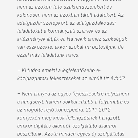
nem az azokon futó szakrendszerekért és
különösen nem az azokban tárolt adatokért. Az
adatgazdai szerepkört, az adatgazdálkodási
feladatokat a kormányzati szervek és az
intézmények látják el. Ha nekik ehhez szükségük
van eszközökre, akkor azokat mi biztosítjuk, de
ezzel más feladatunk nincs.
– Ki tudná emelni a legjelentősebb e-
közigazgatási fejlesztéseket az elmúlt tíz évből?
– Nem annyira az egyes fejlesztésekre helyezném
a hangsúlyt, hanem sokkal inkább a folyamatra és
az mögötte rejlő koncepcióra. 2011-2012
környékén még kicsit fellengzősnek hangzott,
amikor digitális államról, szolgáltató államról
beszéltünk. Azóta minden egyes új szolgáltatás