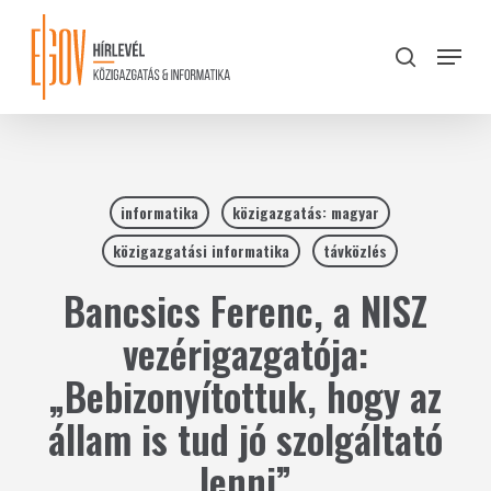
Skip
to
Menu
search
main
Close
content
Menu
informatika
közigazgatás: magyar
közigazgatási informatika
távközlés
Bancsics Ferenc, a NISZ
vezérigazgatója:
„Bebizonyítottuk, hogy az
állam is tud jó szolgáltató
lenni”