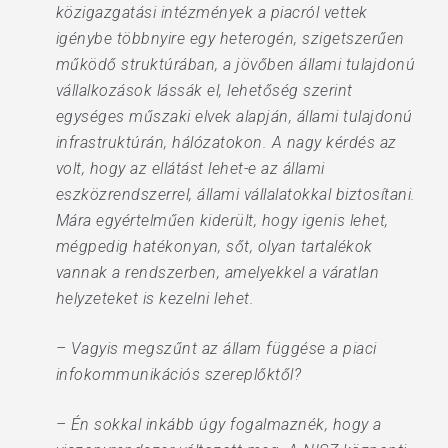
közigazgatási intézmények a piacról vettek
igénybe többnyire egy heterogén, szigetszerűen
működő struktúrában, a jövőben állami tulajdonú
vállalkozások lássák el, lehetőség szerint
egységes műszaki elvek alapján, állami tulajdonú
infrastruktúrán, hálózatokon. A nagy kérdés az
volt, hogy az ellátást lehet-e az állami
eszközrendszerrel, állami vállalatokkal biztosítani.
Mára egyértelműen kiderült, hogy igenis lehet,
mégpedig hatékonyan, sőt, olyan tartalékok
vannak a rendszerben, amelyekkel a váratlan
helyzeteket is kezelni lehet.
– Vagyis megszűnt az állam függése a piaci
infokommunikációs szereplőktől?
– Én sokkal inkább úgy fogalmaznék, hogy a