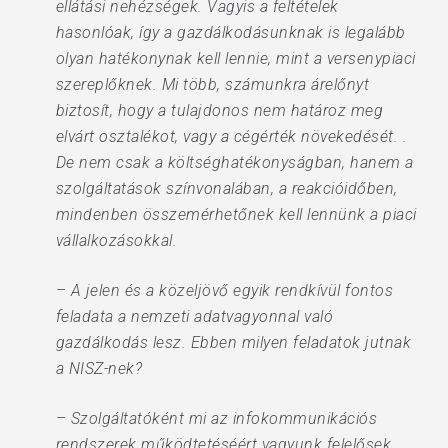
ellátási nehézségek. Vagyis a feltételek
hasonlóak, így a gazdálkodásunknak is legalább
olyan hatékonynak kell lennie, mint a versenypiaci
szereplőknek. Mi több, számunkra árelőnyt
biztosít, hogy a tulajdonos nem határoz meg
elvárt osztalékot, vagy a cégérték növekedését. .
De nem csak a költséghatékonyságban, hanem a
szolgáltatások színvonalában, a reakcióidőben,
mindenben összemérhetőnek kell lennünk a piaci
vállalkozásokkal.
– A jelen és a közeljövő egyik rendkívül fontos
feladata a nemzeti adatvagyonnal való
gazdálkodás lesz. Ebben milyen feladatok jutnak
a NISZ-nek?
– Szolgáltatóként mi az infokommunikációs
rendszerek működtetéséért vagyunk felelősek,