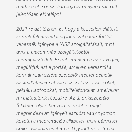
rendszerek konszolidációja is, melyben sikerült
jelentősen előrelépni.
2021-re azt tűztem ki, hogy a közvetlen ellátotti
körünk felhasználói ugyanazzal a komforttal
vehessék igénybe a NISZ szolgáltatásait, mint
amit a piacon más szolgáltatóktól
megtapasztaltak. Ennek érdekében az év végéig
megújítjuk azt a portált, amelyen keresztül a
kormányzati szféra szereplői megrendelhetik
szolgáltatásainkat vagy azokat az eszközöket,
például laptopokat, mobiltelefonokat, amelyeket
mi biztosítunk részükre. Az új önkiszolgáló
felületen olyan kényelmesen lehet majd
megrendelni az igényelt eszközt vagy nyomon
követni a megrendelés állapotát, mint bármilyen
online vásárlás esetében. Ugyanitt szeretnénk