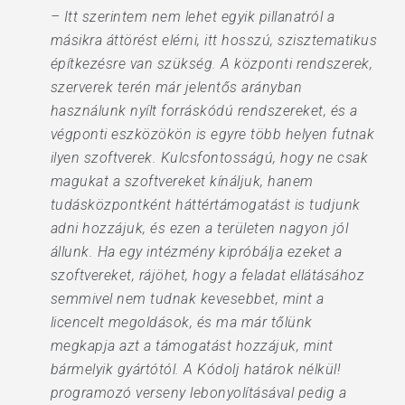
– Itt szerintem nem lehet egyik pillanatról a
másikra áttörést elérni, itt hosszú, szisztematikus
építkezésre van szükség. A központi rendszerek,
szerverek terén már jelentős arányban
használunk nyílt forráskódú rendszereket, és a
végponti eszközökön is egyre több helyen futnak
ilyen szoftverek. Kulcsfontosságú, hogy ne csak
magukat a szoftvereket kínáljuk, hanem
tudásközpontként háttértámogatást is tudjunk
adni hozzájuk, és ezen a területen nagyon jól
állunk. Ha egy intézmény kipróbálja ezeket a
szoftvereket, rájöhet, hogy a feladat ellátásához
semmivel nem tudnak kevesebbet, mint a
licencelt megoldások, és ma már tőlünk
megkapja azt a támogatást hozzájuk, mint
bármelyik gyártótól. A Kódolj határok nélkül!
programozó verseny lebonyolításával pedig a