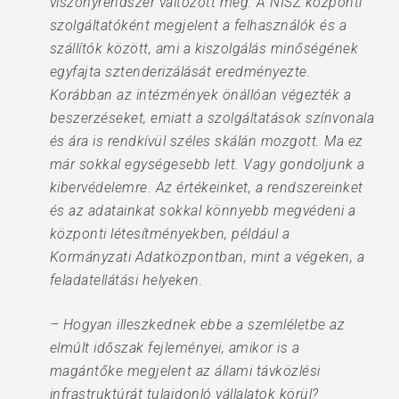
viszonyrendszer változott meg. A NISZ központi
szolgáltatóként megjelent a felhasználók és a
szállítók között, ami a kiszolgálás minőségének
egyfajta sztenderizálását eredményezte.
Korábban az intézmények önállóan végezték a
beszerzéseket, emiatt a szolgáltatások színvonala
és ára is rendkívül széles skálán mozgott. Ma ez
már sokkal egységesebb lett. Vagy gondoljunk a
kibervédelemre. Az értékeinket, a rendszereinket
és az adatainkat sokkal könnyebb megvédeni a
központi létesítményekben, például a
Kormányzati Adatközpontban, mint a végeken, a
feladatellátási helyeken.
– Hogyan illeszkednek ebbe a szemléletbe az
elmúlt időszak fejleményei, amikor is a
magántőke megjelent az állami távközlési
infrastruktúrát tulajdonló vállalatok körül?