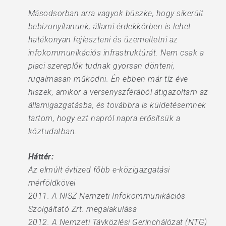
Másodsorban arra vagyok büszke, hogy sikerült
bebizonyítanunk, állami érdekkörben is lehet
hatékonyan fejleszteni és üzemeltetni az
infokommunikációs infrastruktúrát. Nem csak a
piaci szereplők tudnak gyorsan dönteni,
rugalmasan működni. Én ebben már tíz éve
hiszek, amikor a versenyszférából átigazoltam az
államigazgatásba, és továbbra is küldetésemnek
tartom, hogy ezt napról napra erősítsük a
köztudatban.
Háttér:
Az elmúlt évtized főbb e-közigazgatási
mérföldkövei
2011. A NISZ Nemzeti Infokommunikációs
Szolgáltató Zrt. megalakulása
2012. A Nemzeti Távközlési Gerinchálózat (NTG)