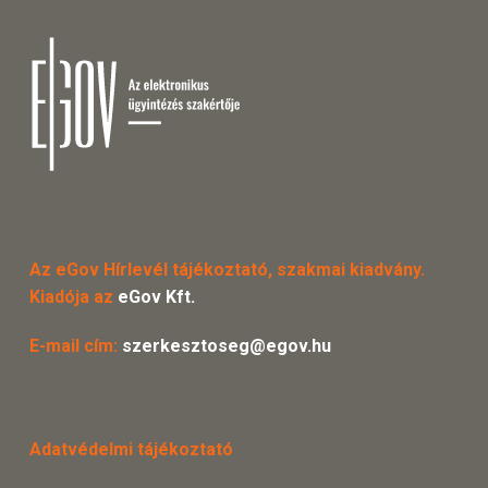
Az eGov Hírlevél tájékoztató, szakmai kiadvány.
Kiadója az
eGov Kft.
E-mail cím:
szerkesztoseg@egov.hu
Adatvédelmi tájékoztató