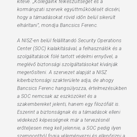
kitéve. „Kollégáink felkészültségét és a
kormányzati szervek együttműködését dicséri,
hogy a támadásokat rövid időn belül sikerült
elhárítani”, mondja Bancsics Ferenc.
A NISZ-en belül felállítandó Security Operations
Center (SOC) kialakításával, a felhasználók és a
szolgáltatások fölé tartott védelmi ernyővel, a
meglévő biztonsági szolgáltatásokat kívánják
megerősíteni. A szervezet alapját a NISZ
kiberbiztonsági szakterülete adja, de ahogy
Bancsics Ferenc hangsúlyozza, értelmezésükben
a SOC nemcsak az eszközöket és a
szakembereket jelenti, hanem egy filozófiát is.
Eszerint a biztonságnak és a támadások elleni
védekező képességnek már a tervezésnél
erőteljesen meg kell jelennie, a SOC pedig ilyen
szempontból fogja véleményezni és ellenőrizni a