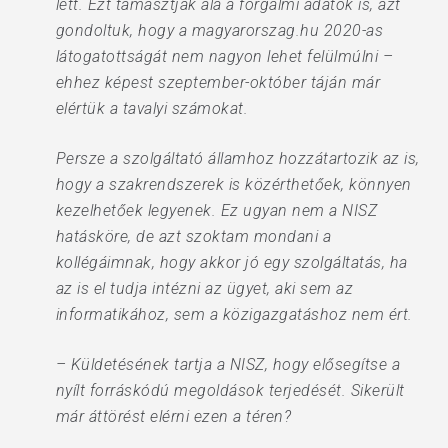
lett. Ezt támasztják alá a forgalmi adatok is, azt
gondoltuk, hogy a magyarorszag.hu 2020-as
látogatottságát nem nagyon lehet felülmúlni –
ehhez képest szeptember-október táján már
elértük a tavalyi számokat.
Persze a szolgáltató államhoz hozzátartozik az is,
hogy a szakrendszerek is közérthetőek, könnyen
kezelhetőek legyenek. Ez ugyan nem a NISZ
hatásköre, de azt szoktam mondani a
kollégáimnak, hogy akkor jó egy szolgáltatás, ha
az is el tudja intézni az ügyet, aki sem az
informatikához, sem a közigazgatáshoz nem ért.
– Küldetésének tartja a NISZ, hogy elősegítse a
nyílt forráskódú megoldások terjedését. Sikerült
már áttörést elérni ezen a téren?