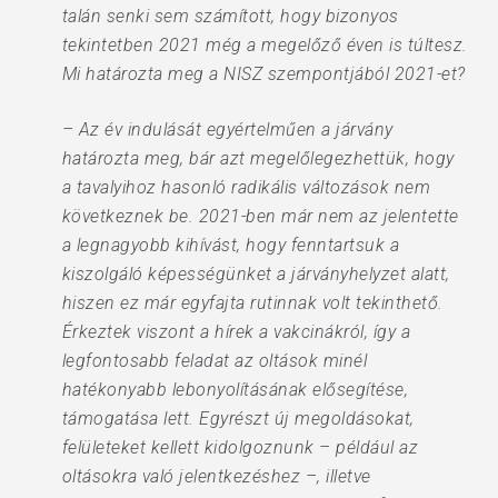
talán senki sem számított, hogy bizonyos
tekintetben 2021 még a megelőző éven is túltesz.
Mi határozta meg a NISZ szempontjából 2021-et?
– Az év indulását egyértelműen a járvány
határozta meg, bár azt megelőlegezhettük, hogy
a tavalyihoz hasonló radikális változások nem
következnek be. 2021-ben már nem az jelentette
a legnagyobb kihívást, hogy fenntartsuk a
kiszolgáló képességünket a járványhelyzet alatt,
hiszen ez már egyfajta rutinnak volt tekinthető.
Érkeztek viszont a hírek a vakcinákról, így a
legfontosabb feladat az oltások minél
hatékonyabb lebonyolításának elősegítése,
támogatása lett. Egyrészt új megoldásokat,
felületeket kellett kidolgoznunk – például az
oltásokra való jelentkezéshez –, illetve