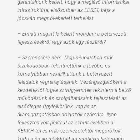
garantálnunk kellett, hogy a meglévő informatikai
infrastruktúra, elsősorban az EESZT, bírja a
jócskán megnövekedett terhelést.
– Emiatt megint le kellett mondani a betervezett
fejlesztésekről vagy azok egy részéről?
– Szerencsére nem. Május-júniusban már
bizakodóbban tekinthettünk a jövőbe, és
komolyabban nekiállhattunk a betervezett
feladatok végrehajtásának. Vezérigazgatóként a
kezdetektől fogva szívügyemnek tekintem a belső
működésünk és szolgáltatásaink fejlesztését az
elsődleges ügyfélkörünk, vagyis az
államigazgatásban dolgozók számára. Ilyen
fejlesztés volt például az elmúlt években a
KEKKH-tól és más szervezetektől megörökölt,
korban és architektúrában rendkívül heterogén