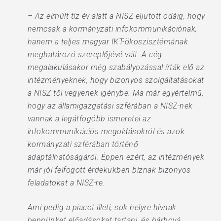
– Az elmúlt tíz év alatt a NISZ eljutott odáig, hogy
nemcsak a kormányzati infokommunikációnak,
hanem a teljes magyar IKT-ökoszisztémának
meghatározó szereplőjévé vált. A cég
megalakulásakor még szabályozással írták elő az
intézményeknek, hogy bizonyos szolgáltatásokat
a NISZ-től vegyenek igénybe. Ma már egyértelmű,
hogy az államigazgatási szférában a NISZ-nek
vannak a legátfogóbb ismeretei az
infokommunikációs megoldásokról és azok
kormányzati szférában történő
adaptálhatóságáról. Éppen ezért, az intézmények
már jól felfogott érdekükben bíznak bizonyos
feladatokat a NISZ-re.
Ami pedig a piacot illeti, sok helyre hívnak
bennünket előadásokat tartani, és bárhová