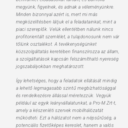
megyünk, figyelnek, és adnak a véleményünkre.
Minden bizonnyal azért is, mert mi más
megközelítésben látjuk el a feladatainkat, mint a
piaci szereplők. Velük ellentétben nálunk nincs
profitorientált szemlélet, a tulajdonosunk nem vár
tőlünk osztalékot. A tevékenységünket
közszolgáltatás keretében finanszírozza az állam,
a szolgáltatások kapcsán felszámítható nyereség
jogszabályokban meghatározott.
Így lehetséges, hogy a feladatok ellátását mindig
a lehető legmagasabb szintű megbízhatósággal
és rendelkezésre állással méretezzük. Vegyük
például az egyik leányvállalatunkat, a Pro-M Zrt-t,
amely a készenléti szervek mobilhálózatát
működteti. Ezt a hálózatot nem a népsűrűség, a
potenciális fizetőképes kereslet, hanem a valós