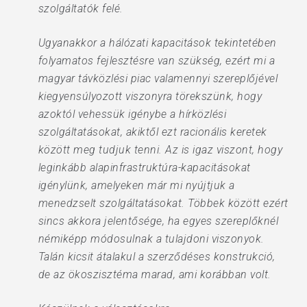
szolgáltatók felé.
Ugyanakkor a hálózati kapacitások tekintetében
folyamatos fejlesztésre van szükség, ezért mi a
magyar távközlési piac valamennyi szereplőjével
kiegyensúlyozott viszonyra törekszünk, hogy
azoktól vehessük igénybe a hírközlési
szolgáltatásokat, akiktől ezt racionális keretek
között meg tudjuk tenni. Az is igaz viszont, hogy
leginkább alapinfrastruktúra-kapacitásokat
igénylünk, amelyeken már mi nyújtjuk a
menedzselt szolgáltatásokat. Többek között ezért
sincs akkora jelentősége, ha egyes szereplőknél
némiképp módosulnak a tulajdoni viszonyok.
Talán kicsit átalakul a szerződéses konstrukció,
de az ökoszisztéma marad, ami korábban volt.