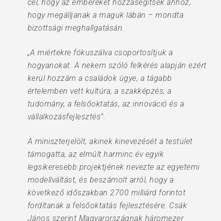
cél, hogy az embereket hozzásegítsék ahhoz,
hogy megálljanak a maguk lábán – mondta
bizottsági meghallgatásán.
„A miértekre fókuszálva csoportosítjuk a
hogyanokat. A nekem szóló felkérés alapján ezért
kerül hozzám a családok ügye, a tágabb
értelemben vett kultúra, a szakképzés, a
tudomány, a felsőoktatás, az innováció és a
vállalkozásfejlesztés”.
A miniszterjelölt, akinek kinevezését a testület
támogatta, az elmúlt harminc év egyik
legsikeresebb projektjének nevezte az egyetemi
modellváltást, és beszámolt arról, hogy a
következő időszakban 2700 milliárd forintot
fordítanak a felsőoktatás fejlesztésére. Csák
János szerint Magyarországnak háromezer