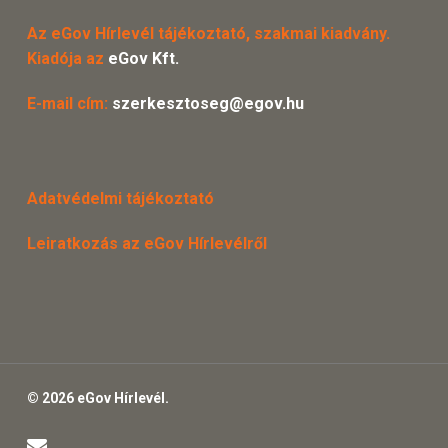
Az eGov Hírlevél tájékoztató, szakmai kiadvány.
Kiadója az
eGov Kft.
E-mail cím:
szerkesztoseg@egov.hu
Adatvédelmi tájékoztató
Leiratkozás az eGov Hírlevélről
© 2026 eGov Hírlevél.
email