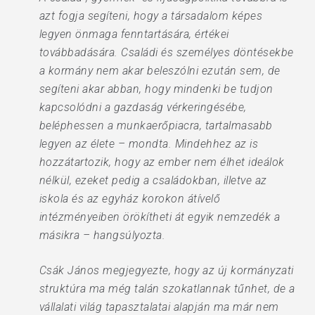
azt fogja segíteni, hogy a társadalom képes
legyen önmaga fenntartására, értékei
továbbadására. Családi és személyes döntésekbe
a kormány nem akar beleszólni ezután sem, de
segíteni akar abban, hogy mindenki be tudjon
kapcsolódni a gazdaság vérkeringésébe,
beléphessen a munkaerőpiacra, tartalmasabb
legyen az élete – mondta. Mindehhez az is
hozzátartozik, hogy az ember nem élhet ideálok
nélkül, ezeket pedig a családokban, illetve az
iskola és az egyház korokon átívelő
intézményeiben örökítheti át egyik nemzedék a
másikra – hangsúlyozta.
Csák János megjegyezte, hogy az új kormányzati
struktúra ma még talán szokatlannak tűnhet, de a
vállalati világ tapasztalatai alapján ma már nem