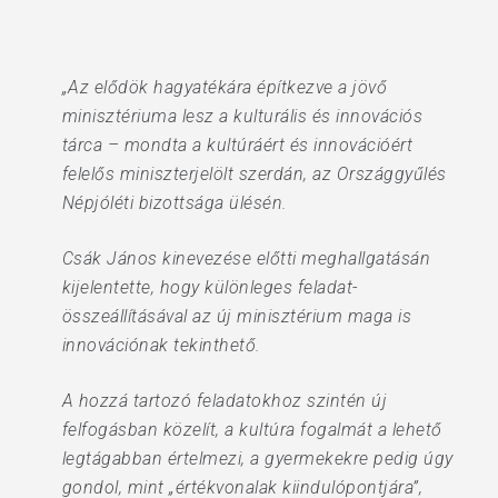
„Az elődök hagyatékára építkezve a jövő
minisztériuma lesz a kulturális és innovációs
tárca – mondta a kultúráért és innovációért
felelős miniszterjelölt szerdán, az Országgyűlés
Népjóléti bizottsága ülésén.
Csák János kinevezése előtti meghallgatásán
kijelentette, hogy különleges feladat-
összeállításával az új minisztérium maga is
innovációnak tekinthető.
A hozzá tartozó feladatokhoz szintén új
felfogásban közelít, a kultúra fogalmát a lehető
legtágabban értelmezi, a gyermekekre pedig úgy
gondol, mint „értékvonalak kiindulópontjára”,