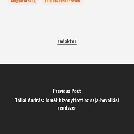
Magyarország
zöld közbeszerzések
redaktor
Previous Post
Tállai András: Ismét bizonyított az szja-bevallási
rendszer