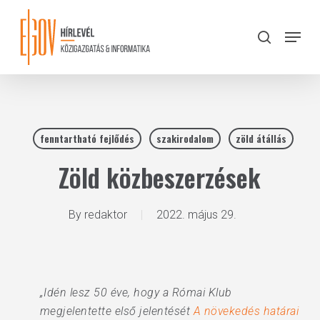
Skip
to
Menu
search
main
Close
content
Menu
fenntartható fejlődés
szakirodalom
zöld átállás
Zöld közbeszerzések
By
redaktor
2022. május 29.
„Idén lesz 50 éve, hogy a Római Klub
megjelentette első jelentését
A növekedés határai