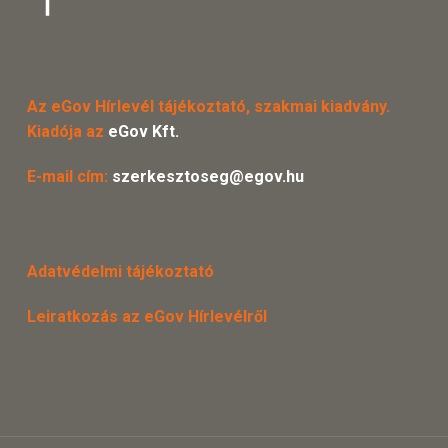
Az eGov Hírlevél tájékoztató, szakmai kiadvány.
Kiadója az
eGov Kft.
E-mail cím:
szerkesztoseg@egov.hu
Adatvédelmi tájékoztató
Leiratkozás az eGov Hírlevélről