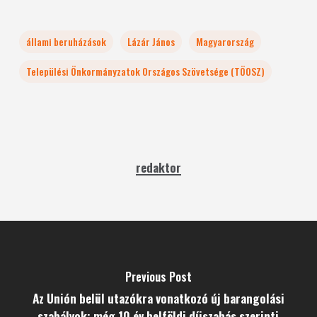
állami beruházások
Lázár János
Magyarország
Települési Önkormányzatok Országos Szövetsége (TÖOSZ)
redaktor
Previous Post
Az Unión belül utazókra vonatkozó új barangolási
szabályok: még 10 év belföldi díjszabás szerinti