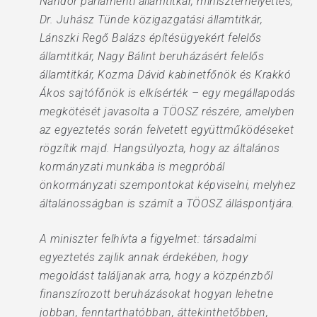
Nándor parlamenti államtitkár, miniszterhelyettes,
Dr. Juhász Tünde közigazgatási államtitkár,
Lánszki Regő Balázs építésügyekért felelős
államtitkár, Nagy Bálint beruházásért felelős
államtitkár, Kozma Dávid kabinetfőnök és Krakkó
Ákos sajtófőnök is elkísérték – egy megállapodás
megkötését javasolta a TÖOSZ részére, amelyben
az egyeztetés során felvetett együttműködéseket
rögzítik majd. Hangsúlyozta, hogy az általános
kormányzati munkába is megpróbál
önkormányzati szempontokat képviselni, melyhez
általánosságban is számít a TÖOSZ álláspontjára.
A miniszter felhívta a figyelmet: társadalmi
egyeztetés zajlik annak érdekében, hogy
megoldást találjanak arra, hogy a közpénzből
finanszírozott beruházásokat hogyan lehetne
jobban, fenntarthatóbban, áttekinthetőbben,