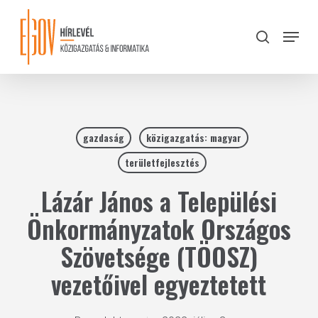
Skip
to
Menu
search
main
Close
content
Menu
gazdaság
közigazgatás: magyar
területfejlesztés
Lázár János a Települési
Önkormányzatok Országos
Szövetsége (TÖOSZ)
vezetőivel egyeztetett