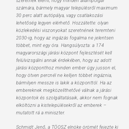
szeretnék elérni, hogy minden állampolgár
számára, bármely magyar településről maximum
30 perc alatt autópálya, vagy csatlakozási
lehetőség legyen elérhető. Hozzátette: olyan
közlekedési viszonyokat szeretnének teremteni
2030-ig, hogy az ingázás fogalma ne jelentsen
többet, mint egy óra. Hangsúlyozta: a 174
magyarországi járási központ fejlesztését kell
felülvizsgálni annak érdekében, hogy az adott
járási központhoz minden ember úgy jusson el,
hogy ötven percnél ne kelljen többet ingáznia,
bármilyen messze is lakik a központtól. Ha az
embereknek megközelíthetővé válnak a járási
központok és szolgáltatásaik, akkor nem fognak
elköltözni a kistelepülésekről az emberek –
mutatott rá a miniszter.
Schmidt Jenő, a TÖOSZ elnöke örömét fejezte ki