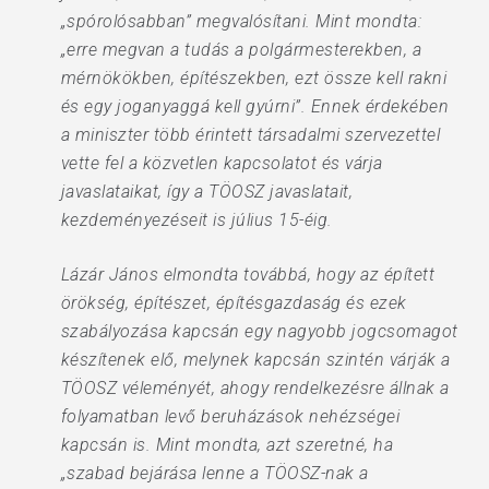
„spórolósabban” megvalósítani. Mint mondta:
„erre megvan a tudás a polgármesterekben, a
mérnökökben, építészekben, ezt össze kell rakni
és egy joganyaggá kell gyúrni”. Ennek érdekében
a miniszter több érintett társadalmi szervezettel
vette fel a közvetlen kapcsolatot és várja
javaslataikat, így a TÖOSZ javaslatait,
kezdeményezéseit is július 15-éig.
Lázár János elmondta továbbá, hogy az épített
örökség, építészet, építésgazdaság és ezek
szabályozása kapcsán egy nagyobb jogcsomagot
készítenek elő, melynek kapcsán szintén várják a
TÖOSZ véleményét, ahogy rendelkezésre állnak a
folyamatban levő beruházások nehézségei
kapcsán is. Mint mondta, azt szeretné, ha
„szabad bejárása lenne a TÖOSZ-nak a