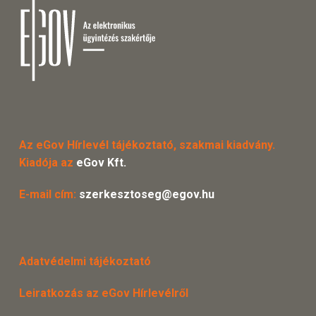
Az eGov Hírlevél tájékoztató, szakmai kiadvány.
Kiadója az
eGov Kft.
E-mail cím:
szerkesztoseg@egov.hu
Adatvédelmi tájékoztató
Leiratkozás az eGov Hírlevélről