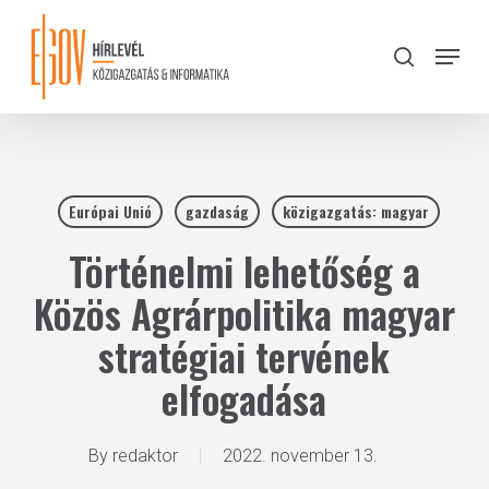
Skip
to
Menu
search
main
Close
content
Menu
Európai Unió
gazdaság
közigazgatás: magyar
Történelmi lehetőség a
Közös Agrárpolitika magyar
stratégiai tervének
elfogadása
By
redaktor
2022. november 13.