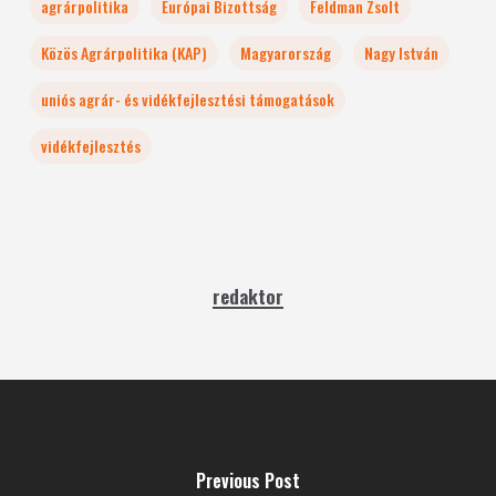
agrárpolitika
Európai Bizottság
Feldman Zsolt
Közös Agrárpolitika (KAP)
Magyarország
Nagy István
uniós agrár- és vidékfejlesztési támogatások
vidékfejlesztés
redaktor
Previous Post