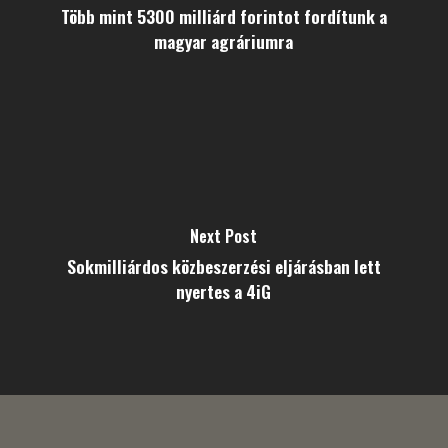
Több mint 5300 milliárd forintot fordítunk a
magyar agráriumra
Next Post
Sokmilliárdos közbeszerzési eljárásban lett
nyertes a 4iG