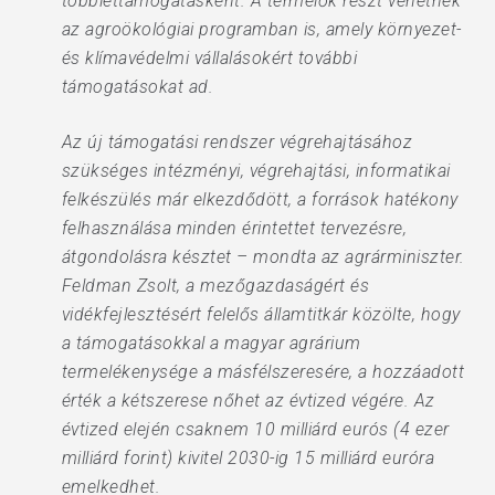
többlettámogatásként. A termelők részt vehetnek
az agroökológiai programban is, amely környezet-
és klímavédelmi vállalásokért további
támogatásokat ad.
Az új támogatási rendszer végrehajtásához
szükséges intézményi, végrehajtási, informatikai
felkészülés már elkezdődött, a források hatékony
felhasználása minden érintettet tervezésre,
átgondolásra késztet – mondta az agrárminiszter.
Feldman Zsolt, a mezőgazdaságért és
vidékfejlesztésért felelős államtitkár közölte, hogy
a támogatásokkal a magyar agrárium
termelékenysége a másfélszeresére, a hozzáadott
érték a kétszerese nőhet az évtized végére. Az
évtized elején csaknem 10 milliárd eurós (4 ezer
milliárd forint) kivitel 2030-ig 15 milliárd euróra
emelkedhet.