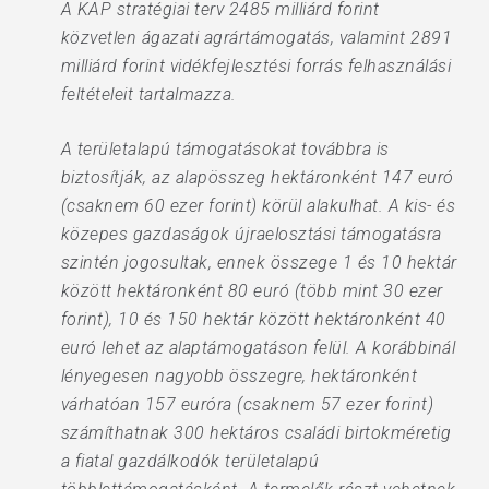
A KAP stratégiai terv 2485 milliárd forint
közvetlen ágazati agrártámogatás, valamint 2891
milliárd forint vidékfejlesztési forrás felhasználási
feltételeit tartalmazza.
A területalapú támogatásokat továbbra is
biztosítják, az alapösszeg hektáronként 147 euró
(csaknem 60 ezer forint) körül alakulhat. A kis- és
közepes gazdaságok újraelosztási támogatásra
szintén jogosultak, ennek összege 1 és 10 hektár
között hektáronként 80 euró (több mint 30 ezer
forint), 10 és 150 hektár között hektáronként 40
euró lehet az alaptámogatáson felül. A korábbinál
lényegesen nagyobb összegre, hektáronként
várhatóan 157 euróra (csaknem 57 ezer forint)
számíthatnak 300 hektáros családi birtokméretig
a fiatal gazdálkodók területalapú