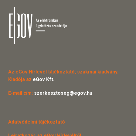
Az eGov Hírlevél tájékoztató, szakmai kiadvány.
Kiadója az
eGov Kft.
E-mail cím:
szerkesztoseg@egov.hu
Adatvédelmi tájékoztató
Leiratkozás az eGov Hírlevélről