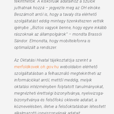
tekinthetők. A kiskorúak adataihoz a szülők
juthatnak hozzá – jegyezte meg az OH elnöke.
Beszámolt arról is, hogy a tavaly óta elérhető
szolgáltatást eddig mintegy tizenkétezren vették
igénybe. „Biztos vagyok benne, hogy egyre inkább
rászoknak az állampolgárok” – mondta Brassói
Sándor. Elmondta, hogy mobiltelefonra is
optimalizált a rendszer.
Az Oktatási Hivatal tájékoztatója szerint a
merfoldkovek.oh.gov.hu
weboldalon elérhető
szolgáltatásban a felhasználó megtekintheti az
információkat arról, mettől meddig, melyik
oktatási intézményben folytatott tanulmányokat,
megnézheti érettségi bizonyítványa, nyelvvizsga-
bizonyítványa és felsőfokú oklevele adatait, a
köznevelésben, illetve a felsőoktatásban létesített
alkalmazotti jogviszonyának adatait,