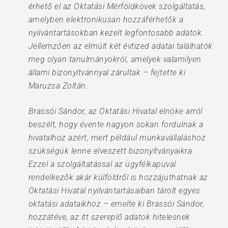
érhető el az Oktatási Mérföldkövek szolgáltatás,
amelyben elektronikusan hozzáférhetők a
nyilvántartásokban kezelt legfontosabb adatok.
Jellemzően az elmúlt két évtized adatai találhatók
meg olyan tanulmányokról, amelyek valamilyen
állami bizonyítvánnyal zárultak – fejtette ki
Maruzsa Zoltán.
Brassói Sándor, az Oktatási Hivatal elnöke arról
beszélt, hogy évente nagyon sokan fordulnak a
hivatalhoz azért, mert például munkavállaláshoz
szükségük lenne elveszett bizonyítványaikra.
Ezzel a szolgáltatással az ügyfélkapuval
rendelkezők akár külföldről is hozzájuthatnak az
Oktatási Hivatal nyilvántartásaiban tárolt egyes
oktatási adataikhoz – emelte ki Brassói Sándor,
hozzátéve, az itt szereplő adatok hitelesnek