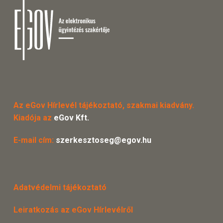
Az eGov Hírlevél tájékoztató, szakmai kiadvány.
Kiadója az
eGov Kft.
E-mail cím:
szerkesztoseg@egov.hu
Adatvédelmi tájékoztató
Leiratkozás az eGov Hírlevélről