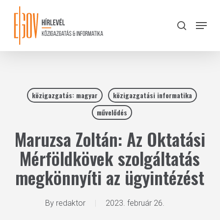
Skip
to
Menu
search
main
Close
content
Menu
közigazgatás: magyar
közigazgatási informatika
művelődés
Maruzsa Zoltán: Az Oktatási
Mérföldkövek szolgáltatás
megkönnyíti az ügyintézést
By
redaktor
2023. február 26.