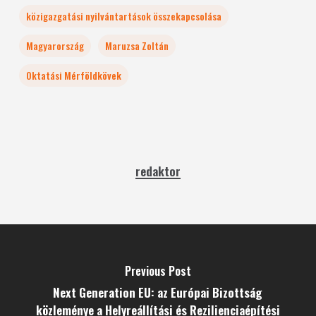
közigazgatási nyilvántartások összekapcsolása
Magyarország
Maruzsa Zoltán
Oktatási Mérföldkövek
redaktor
Previous Post
Next Generation EU: az Európai Bizottság
közleménye a Helyreállítási és Rezilienciaépítési