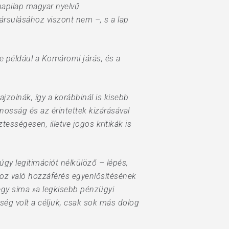
 napilap magyar nyelvű
ársulásához viszont nem –, s a lap
 például a Komáromi járás, és a
zolnák, így a korábbinál is kisebb
nosság és az érintettek kizárásával
ességesen, illetve jogos kritikák is
gy legitimációt nélkülöző – lépés,
hoz való hozzáférés egyenlősítésének
 egy sima »a legkisebb pénzügyi
ség volt a céljuk, csak sok más dolog