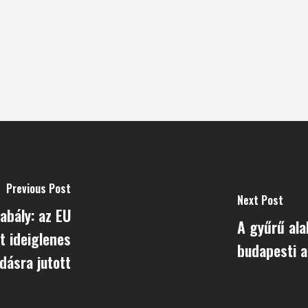
Previous Post
Next Post
abály: az EU
A gyűrű ala
t ideiglenes
budapesti a
dásra jutott