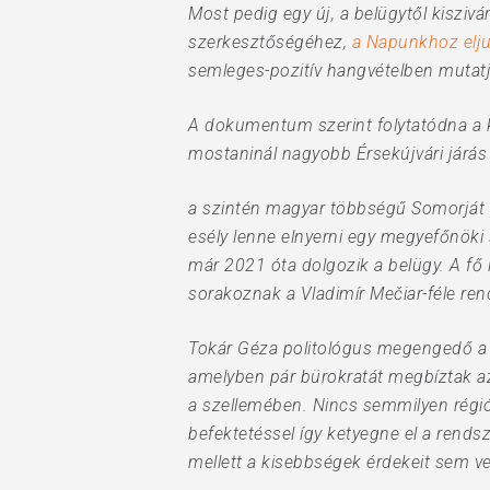
Most pedig egy új, a belügytől kisziv
szerkesztőségéhez,
a Napunkhoz eljut
semleges-pozitív hangvételben mutatj
A dokumentum szerint folytatódna a 
mostaninál nagyobb Érsek­újvári járás
a szintén magyar többségű Somorját pe
esély lenne elnyerni egy megyefőnöki 
már 2021 óta dolgozik a belügy. A fő i
sorakoznak a Vladimír Mečiar-féle re
Tokár Géza politológus megengedő a s
amelyben pár bürokratát megbíztak azz
a szellemében. Nincs semmilyen régiós
befektetéssel így ketyegne el a rends
mellett a kisebbségek érdekeit sem ve