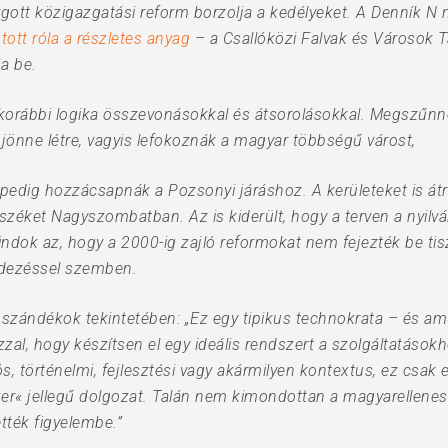
árgott közigazgatási reform borzolja a kedélyeket. A Denník N
ott róla a részletes anyag
– a Csallóközi Falvak és Városok T
a be.
korábbi logika összevonásokkal és átsorolásokkal. Megszűnne
 jönne létre, vagyis lefokoznák a magyar többségű várost,
dig hozzácsapnák a Pozsonyi járáshoz. A kerületeket is átraj
széket Nagyszombatban. Az is kiderült, hogy a terven a nyilvá
ndok az, hogy a 2000-ig zajló reformokat nem fejezték be tiszt
ndezéssel szemben.
zándékok tekintetében: „Ez egy tipikus technokrata – és amú
al, hogy készítsen el egy ideális rendszert a szolgáltatások
, történelmi, fejlesztési vagy akármilyen kontextus, ez csak
zer« jellegű dolgozat. Talán nem kimondottan a magyarellenes
tték figyelembe.”