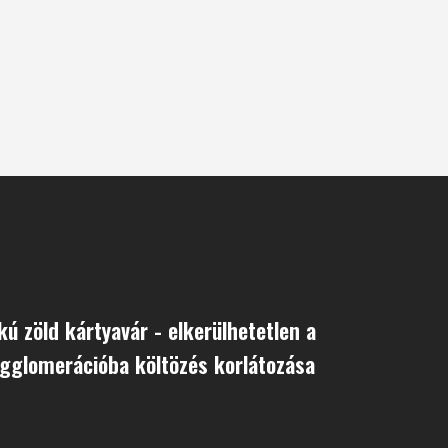
kú zöld kártyavár - elkerülhetetlen a
gglomerációba költözés korlátozása