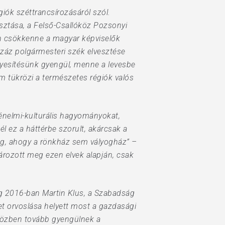
giók széttrancsírozásáról szól.
ztása, a Felső-Csallóköz Pozsonyi
n csökkenne a magyar képviselők
 száz polgármesteri szék elvesztése
ényesítésünk gyengül, menne a levesbe
m tükrözi a természetes régiók valós
ténelmi-kulturális hagyományokat,
l ez a háttérbe szorult, akárcsak a
ég, ahogy a rönkház sem vályogház” –
rozott meg ezen elvek alapján, csak
ég 2016-ban Martin Klus, a Szabadság
zet orvoslása helyett most a gazdasági
közben tovább gyengülnek a