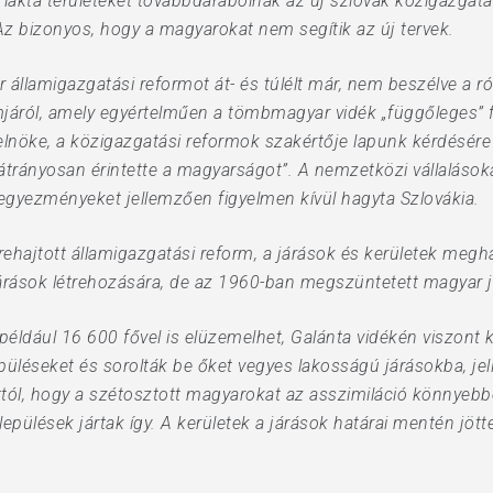
akta területeket továbbdarabolnák az új szlovák közigazgatá
z bizonyos, hogy a magyarokat nem segítik az új tervek.
pár államigazgatási reformot át- és túlélt már, nem beszélve a
járól, amely egyértelműen a tömbmagyar vidék „függőleges” fe
ás elnöke, a közigazgatási reformok szakértője lapunk kérdésé
átrányosan érintette a magyarságot”. A nemzetközi vállalások
retegyezményeket jellemzően figyelmen kívül hagyta Szlovákia.
rehajtott államigazgatási reform, a járások és kerületek megh
járások létrehozására, de az 1960-ban megszüntetett magyar j
például 16 600 fővel is elüzemelhet, Galánta vidékén viszont
elepüléseket és sorolták be őket vegyes lakosságú járásokba, j
ttól, hogy a szétosztott magyarokat az asszimiláció könnyebben
lepülések jártak így. A kerületek a járások határai mentén jött