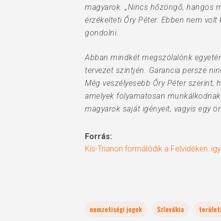
magyarok. „Nincs hőzöngő, hangos magy
érzékelteti Őry Péter. Ebben nem volt
gondolni.
Abban mindkét megszólalónk egyetért:
tervezet szintjén. Garancia persze ni
Még veszélyesebb Őry Péter szerint, 
amelyek folyamatosan munkálkodnak a 
magyarok saját igényeit, vagyis egy ön
Forrás:
Kis-Trianon formálódik a Felvidéken: íg
nemzetiségi jogok
Szlovákia
terület