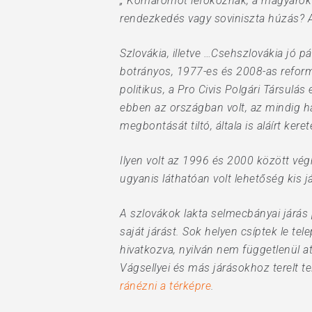
„ Komáromot lefokoznák, a magyarok l
rendezkedés vagy soviniszta húzás? A
Szlovákia, illetve …Csehszlovákia jó 
botrányos, 1977-es és 2008-as reform
politikus, a Pro Civis Polgári Társul
ebben az országban volt, az mindig h
Hit enter to search or ESC to close
megbontását tiltó, általa is aláírt ke
Ilyen volt az 1996 és 2000 között vég
ugyanis láthatóan volt lehetőség kis 
A szlovákok lakta selmecbányai járás 
saját járást. Sok helyen csíptek le t
hivatkozva, nyilván nem függetlenül a
Vágsellyei és más járásokhoz terelt te
ránézni a térképre
.