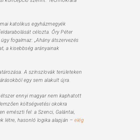
si koncepció szerint. Technokrata
 római katolikus egyházmegyék
ldarabolását célozta. Őry Péter
re úgy fogalmaz: „Ahány átszervezés
at, a kisebbség arányainak
atározása. A színszlovák területeken
árásokból egy sem alakult újra.
 kétszer ennyi magyar nem kaphatott
ellemzően költségvetési okokra
 emészti fel: a Szenci, Galántai,
ek létre, hasonló logika alapján –
elég