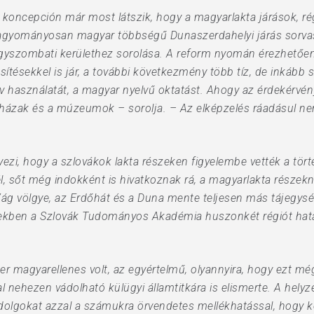
a koncepción már most látszik, hogy a magyarlakta járások, ré
hagyományosan magyar többségű Dunaszerdahelyi járás sorvas
agyszombati kerülethez sorolása. A reform nyomán érezhetőe
esítésekkel is jár, a további következmény több tíz, de inkább
elv használatát, a magyar nyelvű oktatást. Ahogy az érdekérv
ínházak és a múzeumok – sorolja. – Az elképzelés ráadásul ne
ezi, hogy a szlovákok lakta részeken figyelembe vették a tör
, sőt még indokként is hivatkoznak rá, a magyarlakta részekné
Vág völgye, az Erdőhát és a Duna mente teljesen más tájegys
vekben a Szlovák Tudományos Akadémia huszonkét régiót hatá
er magyarellenes volt, az egyértelmű, olyannyira, hogy ezt m
l nehezen vádolható külügyi államtitkára is elismerte. A hely
 dolgokat azzal a számukra örvendetes mellékhatással, hogy 