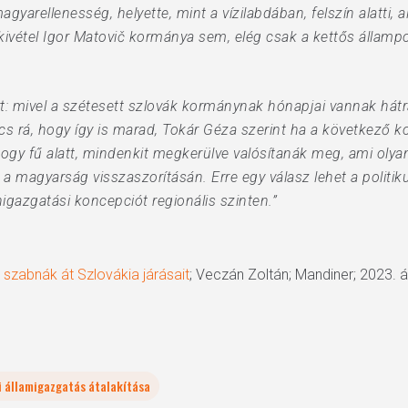
arellenesség, helyette, mint a vízilabdában, felszín alatti,
 kivétel Igor Matovič kormánya sem, elég csak a kettős állam
 mivel a szétesett szlovák kormánynak hónapjai vannak hátra
ncs rá, hogy így is marad, Tokár Géza szerint ha a következő k
hogy fű alatt, mindenkit megkerülve valósítanák meg, ami olya
magyarság visszaszorításán. Erre egy válasz lehet a politiku
igazgatási koncepciót regionális szinten.”
y szabnák át Szlovákia járásait
; Veczán Zoltán; Mandiner; 2023. áp
i államigazgatás átalakítása