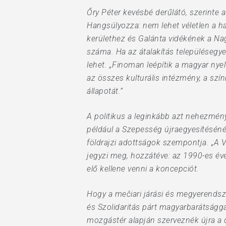
Őry Péter kevésbé derűlátó, szerinte 
Hangsúlyozza: nem lehet véletlen a 
kerülethez és Galánta vidékének a N
száma. Ha az átalakítás település­egy
lehet. „Finoman leépítik a magyar ny
az összes kulturális intézmény, a sz
állapotát.”
A politikus a leginkább azt nehezmény
például a Szepesség újraegyesítésénél
földrajzi adottságok szempontja. „A 
jegyzi meg, hozzátéve: az 1990-es é
elő kellene venni a koncepciót.
Hogy a mečiari járási és megyerendsz
és Szolidaritás párt magyarbarátságga
mozgástér alapján szerveznék újra a