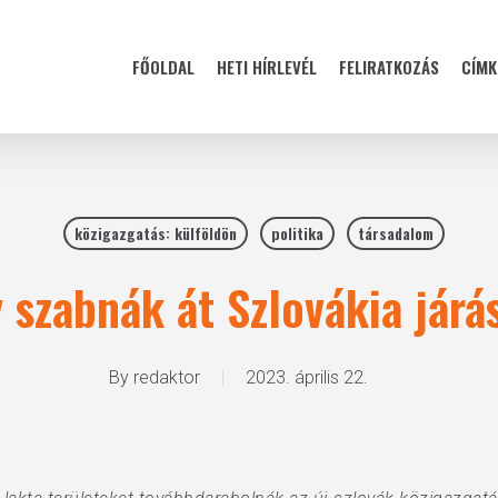
FŐOLDAL
HETI HÍRLEVÉL
FELIRATKOZÁS
CÍMK
közigazgatás: külföldön
politika
társadalom
 szabnák át Szlovákia járá
By
redaktor
2023. április 22.