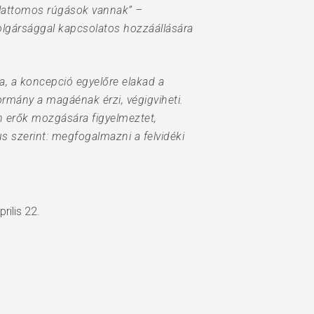
 alattomos rúgások vannak” –
polgársággal kapcsolatos hozzáállására
, a koncepció egyelőre elakad a
ormány a magáénak érzi, végigviheti.
n erők mozgására figyelmeztet,
s szerint: megfogalmazni a felvidéki
rilis 22.