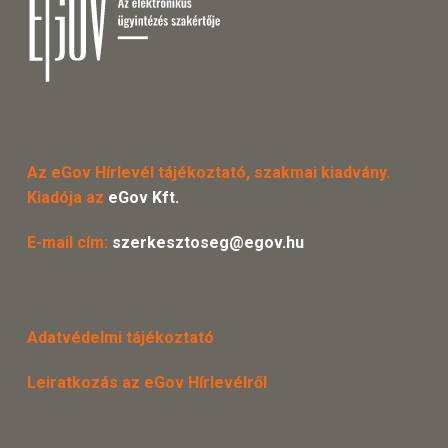
Az eGov Hírlevél tájékoztató, szakmai kiadvány.
Kiadója az
eGov Kft.
E-mail cím:
szerkesztoseg@egov.hu
Adatvédelmi tájékoztató
Leiratkozás az eGov Hírlevélről