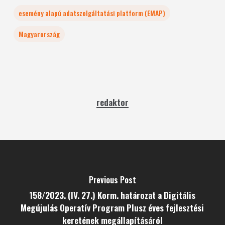
esemény alapú adatszolgáltatási platform (EMAP)
Magyarország
redaktor
Previous Post
158/2023. (IV. 27.) Korm. határozat a Digitális
Megújulás Operatív Program Plusz éves fejlesztési
keretének megállapításáról