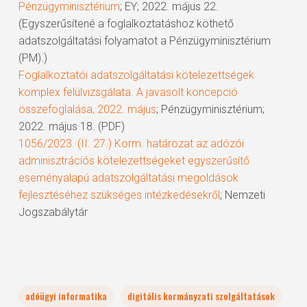
Pénzügyminisztérium
; EY; 2022. május 22.
(Egyszerűsítené a foglalkoztatáshoz köthető
adatszolgáltatási folyamatot a Pénzügyminisztérium
(PM).)
Foglalkoztatói adatszolgáltatási kötelezettségek
komplex felülvizsgálata. A javasolt koncepció
összefoglalása, 2022. május
; Pénzügyminisztérium;
2022. május 18. (PDF)
1056/2023. (II. 27.) Korm. határozat az adózói
adminisztrációs kötelezettségeket egyszerűsítő
eseményalapú adatszolgáltatási megoldások
fejlesztéséhez szükséges intézkedésekről
; Nemzeti
Jogszabálytár
adóügyi informatika
digitális kormányzati szolgáltatások