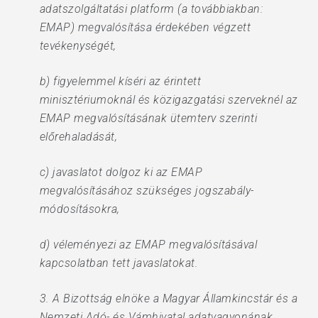
adatszolgáltatási platform (a továbbiakban:
EMAP) megvalósítása érdekében végzett
tevékenységét,
b) figyelemmel kíséri az érintett
minisztériumoknál és közigazgatási szerveknél az
EMAP megvalósításának ütemterv szerinti
előrehaladását,
c) javaslatot dolgoz ki az EMAP
megvalósításához szükséges jogszabály-
módosításokra,
d) véleményezi az EMAP megvalósításával
kapcsolatban tett javaslatokat.
3. A Bizottság elnöke a Magyar Államkincstár és a
Nemzeti Adó- és Vámhivatal adatvagyonának