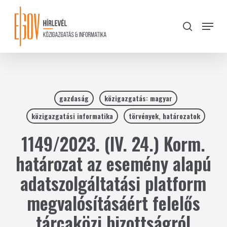
Skip
to
Menu
search
main
Close
content
Menu
gazdaság
közigazgatás: magyar
közigazgatási informatika
törvények, határozatok
1149/2023. (IV. 24.) Korm.
határozat az esemény alapú
adatszolgáltatási platform
megvalósításáért felelős
tárcaközi bizottságról