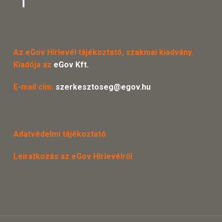
Az eGov Hírlevél tájékoztató, szakmai kiadvány.
Kiadója az
eGov Kft.
E-mail cím:
szerkesztoseg@egov.hu
Adatvédelmi tájékoztató
Leiratkozás az eGov Hírlevélről