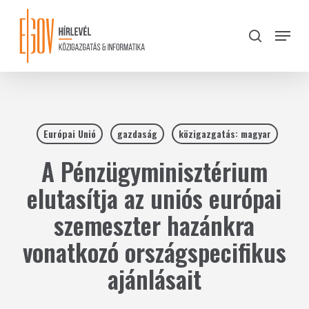
Skip
to
Menu
search
main
Close
content
Menu
Európai Unió
gazdaság
közigazgatás: magyar
A Pénzügyminisztérium
elutasítja az uniós európai
szemeszter hazánkra
vonatkozó országspecifikus
ajánlásait