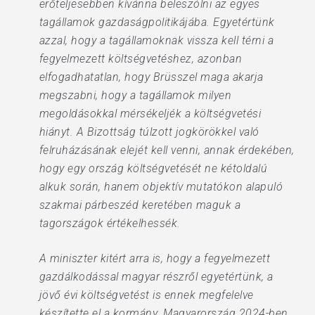
erőteljesebben kívánna beleszólni az egyes
tagállamok gazdaságpolitikájába. Egyetértünk
azzal, hogy a tagállamoknak vissza kell térni a
fegyelmezett költségvetéshez, azonban
elfogadhatatlan, hogy Brüsszel maga akarja
megszabni, hogy a tagállamok milyen
megoldásokkal mérsékeljék a költségvetési
hiányt. A Bizottság túlzott jogkörökkel való
felruházásának elejét kell venni, annak érdekében,
hogy egy ország költségvetését ne kétoldalú
alkuk során, hanem objektív mutatókon alapuló
szakmai párbeszéd keretében maguk a
tagországok értékelhessék.
A miniszter kitért arra is, hogy a fegyelmezett
gazdálkodással magyar részről egyetértünk, a
jövő évi költségvetést is ennek megfelelve
készítette el a kormány. Magyarország 2024-ben