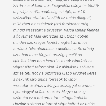
2,9%-ra csökkenti a költségvetési hiányt és 66,7%-
ra javítja az államadósság szintjét, ami 10
százalékponttal kedvezőbb az uniós átlagnál,
miközben a hazánknak járó forrásokat még
mindig visszatartja Brüsszel. Varga Mihály felhívta
a figyelmet: Magyarország az utóbbi időben
minden szükséges lépést megtett az uniós
források felszabadítása érdekében, a Bizottság
azonban a ma tárgyalt országspecifikus
ajánlásokban nem ismeri el a már elindított és
végrehajtott reformokat. Az ajánlások szövege
azt sejteti, hogy a Bizottság újabb ürügyet keres
a nekünk járó uniós források további
visszatartásához, a Magyarországgal szembeni
nyomásgyakorláshoz, ezért Magyarország
számára ez a dokumentum elfogadhatatlan.
Hazánk számos reformot végrehajtott az uniós