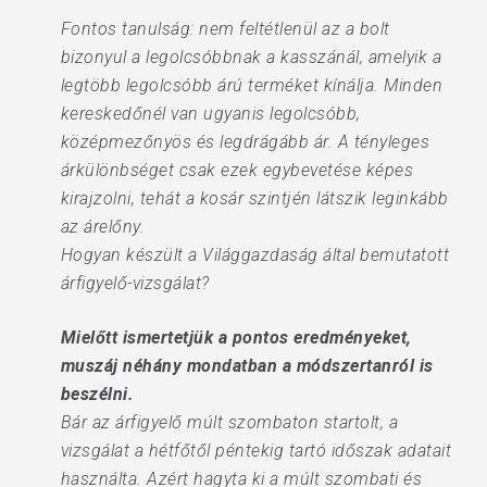
Fontos tanulság: nem feltétlenül az a bolt
bizonyul a legolcsóbbnak a kasszánál, amelyik a
legtöbb legolcsóbb árú terméket kínálja. Minden
kereskedőnél van ugyanis legolcsóbb,
középmezőnyös és legdrágább ár. A tényleges
árkülönbséget csak ezek egybevetése képes
kirajzolni, tehát a kosár szintjén látszik leginkább
az árelőny.
Hogyan készült a Világgazdaság által bemutatott
árfigyelő-vizsgálat?
Mielőtt ismertetjük a pontos eredményeket,
muszáj néhány mondatban a módszertanról is
beszélni.
Bár az árfigyelő múlt szombaton startolt, a
vizsgálat a hétfőtől péntekig tartó időszak adatait
használta. Azért hagyta ki a múlt szombati és