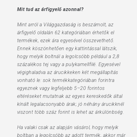
Mit tud az árfigyelő azonnal?
Mint arról a Világgazdaság is beszámolt, az
árfigyelő oldalán 62 kategóriában érhetők el
termékek, ezek ára egyesével összevethető.
Ennek köszönhetően egy kattintással látszik,
hogy melyik boltnál a legolcsóbb például a 2,8
százalékos tej vagy a pulykamellfilé. Egyesével
végighaladva az árucikkeken két megállapítás
vonható le: sok termékkategóriában forintra
egyeznek vagy legfeljebb 5–20 forintos
eltéréseket mutatnak az egyes kereskedők által
kínált legalacsonyabb árak; jó néhány árucikknél
viszont több száz forint is lehet az árkülönbség.
Ha valaki csak az alapján vásárol, hogy melyik
boltban a legolcsóbb az adott termék, akkor már