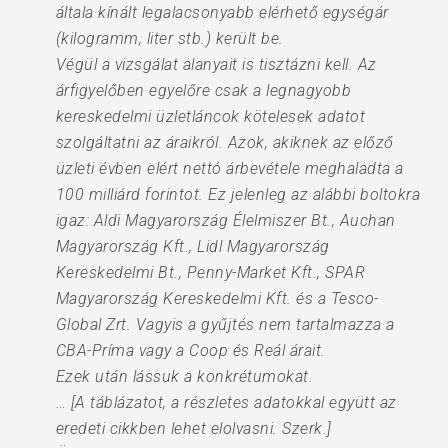
általa kínált legalacsonyabb elérhető egységár
(kilogramm, liter stb.) került be.
Végül a vizsgálat alanyait is tisztázni kell. Az
árfigyelőben egyelőre csak a legnagyobb
kereskedelmi üzletláncok kötelesek adatot
szolgáltatni az áraikról. Azok, akiknek az előző
üzleti évben elért nettó árbevétele meghaladta a
100 milliárd forintot. Ez jelenleg az alábbi boltokra
igaz: Aldi Magyarország Élelmiszer Bt., Auchan
Magyarország Kft., Lidl Magyarország
Kereskedelmi Bt., Penny-Market Kft., SPAR
Magyarország Kereskedelmi Kft. és a Tesco-
Global Zrt. Vagyis a gyűjtés nem tartalmazza a
CBA-Príma vagy a Coop és Reál árait.
Ezek után lássuk a konkrétumokat.
… [A táblázatot, a részletes adatokkal együtt az
eredeti cikkben lehet elolvasni. Szerk.]