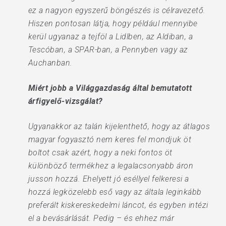
ez a nagyon egyszerű böngészés is célravezető.
Hiszen pontosan látja, hogy például mennyibe
kerül ugyanaz a tejföl a Lidlben, az Aldiban, a
Tescóban, a SPAR-ban, a Pennyben vagy az
Auchanban.
Miért jobb a Világgazdaság által bemutatott
árfigyelő-vizsgálat?
Ugyanakkor az talán kijelenthető, hogy az átlagos
magyar fogyasztó nem keres fel mondjuk öt
boltot csak azért, hogy a neki fontos öt
különböző termékhez a legalacsonyabb áron
jusson hozzá. Ehelyett jó eséllyel felkeresi a
hozzá legközelebb eső vagy az általa leginkább
preferált kiskereskedelmi láncot, és egyben intézi
el a bevásárlását. Pedig – és ehhez már