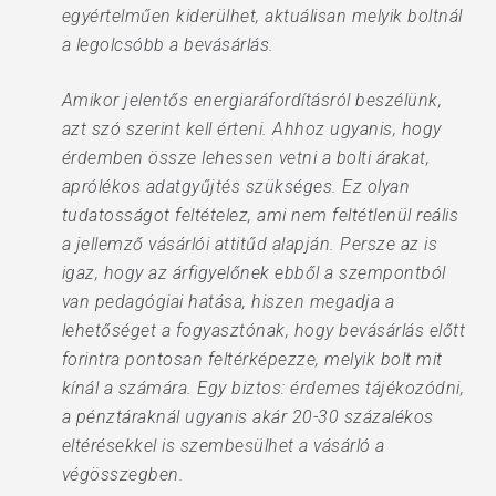
egyértelműen kiderülhet, aktuálisan melyik boltnál
a legolcsóbb a bevásárlás.
Amikor jelentős energiaráfordításról beszélünk,
azt szó szerint kell érteni. Ahhoz ugyanis, hogy
érdemben össze lehessen vetni a bolti árakat,
aprólékos adatgyűjtés szükséges. Ez olyan
tudatosságot feltételez, ami nem feltétlenül reális
a jellemző vásárlói attitűd alapján. Persze az is
igaz, hogy az árfigyelőnek ebből a szempontból
van pedagógiai hatása, hiszen megadja a
lehetőséget a fogyasztónak, hogy bevásárlás előtt
forintra pontosan feltérképezze, melyik bolt mit
kínál a számára. Egy biztos: érdemes tájékozódni,
a pénztáraknál ugyanis akár 20-30 százalékos
eltérésekkel is szembesülhet a vásárló a
végösszegben.