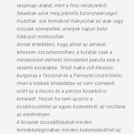
vasárnapi árakat, mert a friss rendszerből
fakadóan azok még jelentős bizonytalanságot
mutattak: sok terméknél hiányoztak az árak vagy
rosszak szerepeltek, amelyek napon belül
többször módosultak.
Annak érdekében, hogy almát az almával
lehessen összehasonlítani, a kutatás csak a
mindenkinél elérhető termékeket pakolta bele a
vásárlói kosarakba. Tehát hiába volt étkezési
burgonya a Tescónál és a Pennynél csütörtökön,
mivel a többiek kínálatában ez nem szerepelt,
ezért ez a tescós és a pennys kosárból is
kimaradt. Hiszen ha nem azonos a
kosárösszetétel az egyes kiskereknél, az torzítana
az eredményen.
A kosarak összeállításánál minden
termékkategóriában minden kiskereskedőnél az