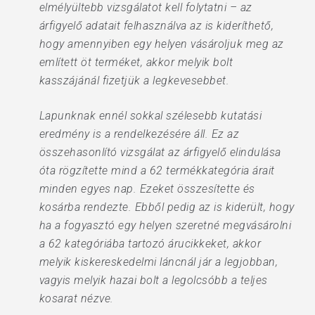
elmélyültebb vizsgálatot kell folytatni – az
árfigyelő adatait felhasználva az is kideríthető,
hogy amennyiben egy helyen vásároljuk meg az
említett öt terméket, akkor melyik bolt
kasszájánál fizetjük a legkevesebbet.
Lapunknak ennél sokkal szélesebb kutatási
eredmény is a rendelkezésére áll. Ez az
összehasonlító vizsgálat az árfigyelő elindulása
óta rögzítette mind a 62 termékkategória árait
minden egyes nap. Ezeket összesítette és
kosárba rendezte. Ebből pedig az is kiderült, hogy
ha a fogyasztó egy helyen szeretné megvásárolni
a 62 kategóriába tartozó árucikkeket, akkor
melyik kiskereskedelmi láncnál jár a legjobban,
vagyis melyik hazai bolt a legolcsóbb a teljes
kosarat nézve.