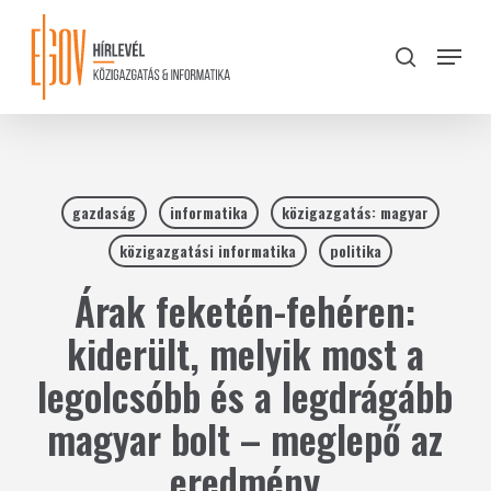
Skip
to
Menu
search
main
Close
content
Menu
gazdaság
informatika
közigazgatás: magyar
közigazgatási informatika
politika
Árak feketén-fehéren:
kiderült, melyik most a
legolcsóbb és a legdrágább
magyar bolt – meglepő az
eredmény