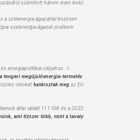
ozásától számított három éven belül
s a szélenergia-ágazattal közösen
ópai szélenergia-ágazat jövőbeni
s energiapolitikai céljaihoz.
A
a tengeri megújulóenergia-termelés
 köztes célokat
határoztak meg
az EU
llamok által vállalt 111 GW és a 2022.
nünk, ami tízszer több, mint a tavaly