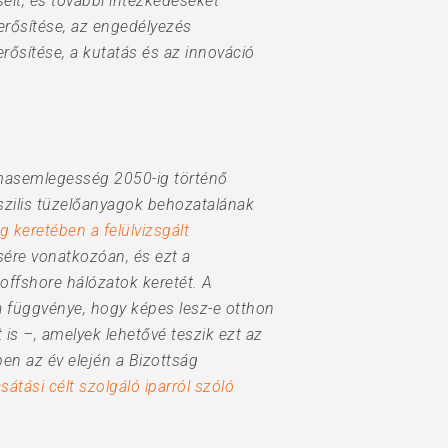
eit, és további intézkedéseket
erősítése, az engedélyezés
gerősítése, a kutatás és az innováció
masemlegesség 2050-ig történő
sszilis tüzelőanyagok behozatalának
 keretében a felülvizsgált
sére vonatkozóan, és ezt a
 offshore hálózatok keretét. A
 függvénye, hogy képes lesz-e otthon
t is –, amelyek lehetővé teszik ezt az
ben az év elején a Bizottság
sátási célt szolgáló iparról szóló