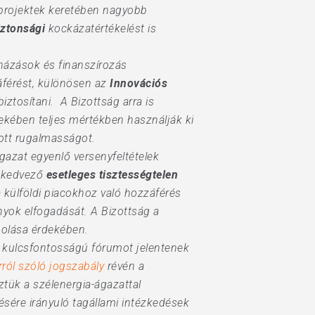
 projektek keretében nagyobb
iztonsági
kockázatértékelést is
házások és finanszírozás
áférést, különösen az
Innovációs
ztosítani. A Bizottság arra is
ekében teljes mértékben használják ki
tott rugalmasságot.
azat egyenlő versenyfeltételek
k kedvező
esetleges tisztességtelen
 külföldi piacokhoz való hozzáférés
yok elfogadását. A Bizottság a
molása érdekében.
kulcsfontosságú fórumot jelentenek
rról szóló jogszabály
révén a
öztük a szélenergia-ágazattal
ésére irányuló tagállami intézkedések