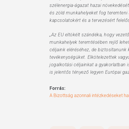
szélenergia-ágazat hazai növekedését 
és zöld munkahelyeket fog teremteni 
kapcsolatokért és a tervezésért fele
„Az EU eltökélt szándéka, hogy vezet
munkahelyek teremtésében rejlő lehet
céljaink eléréséhez, de biztosítanunk
tevékenységüket. Elkötelezettek vagy
jogalkotási céljainkat a gyakorlatban 
is jelentős tényező legyen Európai g
Forrás:
A Bizottság azonnali intézkedéseket ha