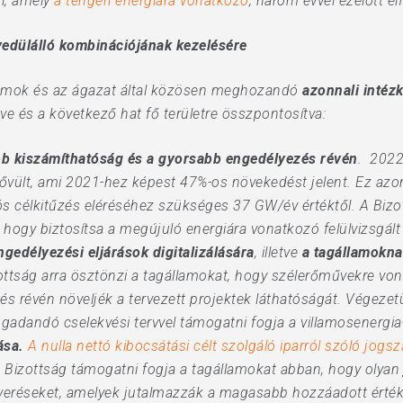
i, amely
a tengeri energiára vonatkozó
, három évvel ezelőtt e
yedülálló kombinációjának kezelésére
államok és az ágazat által közösen meghozandó
azonnali intéz
ve és a következő hat fő területre összpontosítva:
b kiszámíthatóság és a gyorsabb engedélyezés révén
. 2022
vült, ami 2021-hez képest 47%-os növekedést jelent. Ez azo
 célkitűzés eléréséhez szükséges 37 GW/év értéktől. A Bizott
hogy biztosítsa a megújuló energiára vonatkozó felülvizsgált
ngedélyezési eljárások digitalizálására
, illetve
a tagállamoknak
zottság arra ösztönzi a tagállamokat, hogy szélerőművekre von
s révén növeljék a tervezett projektek láthatóságát. Végezetü
gadandó cselekvési tervvel támogatni fogja a villamosenergia
ása.
A nulla nettó kibocsátási célt szolgáló iparról szóló jogsz
a Bizottság támogatni fogja a tagállamokat abban, hogy olya
rveréseket, amelyek jutalmazzák a magasabb hozzáadott értékű