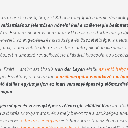
azon uniós célról, hogy 2030-ra a megújuló energia részarán
valósításához jelentősen növelni kell a szélenergia beépítet
ra. Bár a szélenergia-ágazat az EU egyik sikertörténete, jöv
an kereslet, az engedélyezés lassúsága és összetettsége, a nye
árak, a nemzeti tenderek nem támogató jellegű kialakítása, a
épzett munkaerő rendelkezésre állásával kapcsolatos kockáz
. Ezért – amint azt Ursula
von der Leyen
elnök
az Unió helyz
ópai Bizottság a mai napon
a szélenergiára vonatkozó európai
aló átállás együtt járjon az ipari versenyképesség előmozdítá
radjon
.
gészséges és versenyképes szélenergia-ellátási lánc
fenntart
gvalósításuk folyamatos, és amely bevonzza a szükséges finan
vési tervet
a tengeri energiára
– többek között a szélenergiár