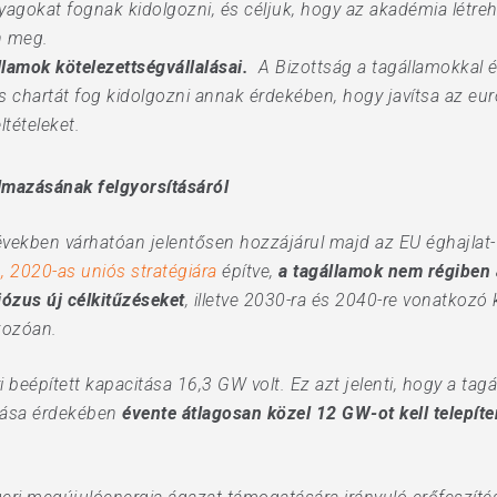
gokat fognak kidolgozni, és céljuk, hogy az akadémia létreh
n meg.
llamok kötelezettségvállalásai.
A Bizottság a tagállamokkal é
 chartát fog kidolgozni annak érdekében, hogy javítsa az eur
tételeket.
almazásának felgyorsításáról
években várhatóan jelentősen hozzájárul majd az EU éghajlat- é
, 2020-as uniós stratégiára
építve,
a tagállamok nem régiben 
ózus új célkitűzéseket
, illetve 2030-ra és 2040-re vonatkozó
kozóan.
beépített kapacitása 16,3 GW volt. Ez azt jelenti, hogy a tagá
alása érdekében
évente átlagosan közel 12 GW-ot kell telepíte