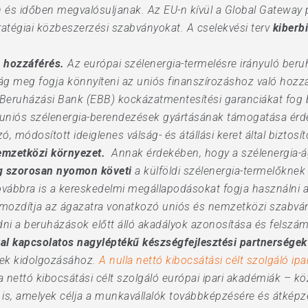
n és időben megvalósuljanak. Az EU-n kívül a Global Gateway
ratégiai közbeszerzési szabványokat. A cselekvési terv
kiberb
 hozzáférés.
Az európai szélenergia-termelésre irányuló beru
ság meg fogja könnyíteni az uniós finanszírozáshoz való hozz
Beruházási Bank (EBB) kockázatmentesítési garanciákat fog bi
 uniós szélenergia-berendezések gyártásának támogatása érd
 módosított ideiglenes válság- és átállási keret által biztosí
emzetközi környezet.
Annak érdekében, hogy a szélenergia-ág
ág szorosan nyomon követi
a külföldi szélenergia-termelőkne
továbbra is a kereskedelmi megállapodásokat fogja használni a
mozdítja az ágazatra vonatkozó uniós és nemzetközi szabván
dni a beruházások előtt álló akadályok azonosítása és felszá
al kapcsolatos nagyléptékű készségfejlesztési partnerségek
tek kidolgozásához.
A nulla nettó kibocsátási célt szolgáló ipa
la nettó kibocsátási célt szolgáló európai ipari akadémiák – k
 is, amelyek célja a munkavállalók továbbképzésére és átképz