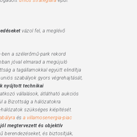
lfogadott
uniós stratégiára
épül.
kedéseket
vázol fel, a meglévő
-ben a szélerőmű-park rekord
nban jóval elmarad a megújuló
ság a tagállamokkal együtt elindítja
 uniós szabályok gyors végrehajtását,
 nyújtott technikai
atkozó vállalások, átlátható aukciós
l a Bizottság a hálózatokra
-hálózatok szükséges kiépítését.
abályra
és
a villamosenergia-piac
n
jól megtervezett és objektív
 berendezéseket, és biztosítják,