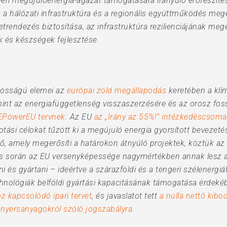
eri megújulóenergia-ágazat támogatására irányuló erőfeszítés
a hálózati infrastruktúra és a regionális együttműködés meg
ületrendezés biztosítása, az infrastruktúra rezilienciájának me
ok és készségek fejlesztése.
tosságú elemei az
európai zöld megállapodás
keretében a klí
amint az energiafüggetlenség visszaszerzésére és az orosz fo
EPowerEU tervnek
. Az EU
az „Irány az 55%!” intézkedéscsomag
otási célokat tűzött ki a megújuló energia gyorsított bevezeté
lő, amely megerősíti a határokon átnyúló projektek, köztük az
ás során az EU versenyképessége nagymértékben annak lesz a
ni és gyártani – ideértve a szárazföldi és a tengeri szélenergiá
echnológiák belföldi gyártási kapacitásának támogatása érdeké
 kapcsolódó ipari tervet
, és javaslatot tett
a nulla nettó kiboc
 nyersanyagokról szóló jogszabályra
.