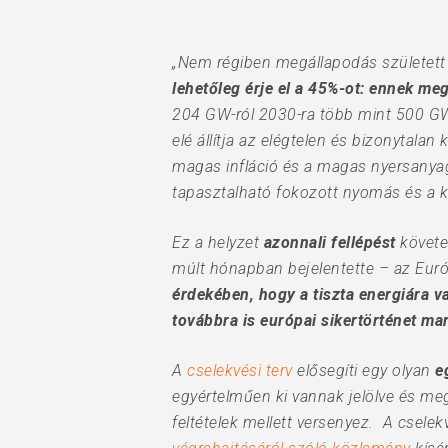
„Nem régiben megállapodás született 
lehetőleg érje el a 45%-ot: ennek meg
204 GW-ról 2030-ra több mint 500 GW-
elé állítja az elégtelen és bizonytal
magas infláció és a magas nyersanyag
tapasztalható fokozott nyomás és a k
Ez a helyzet
azonnali fellépést
követel
múlt hónapban bejelentette – az Eur
érdekében, hogy a tiszta energiára v
továbbra is európai sikertörténet ma
A
cselekvési terv
elősegíti egy olyan
e
egyértelműen ki vannak jelölve és me
Hit enter to search or ESC to close
feltételek mellett versenyez. A cselek