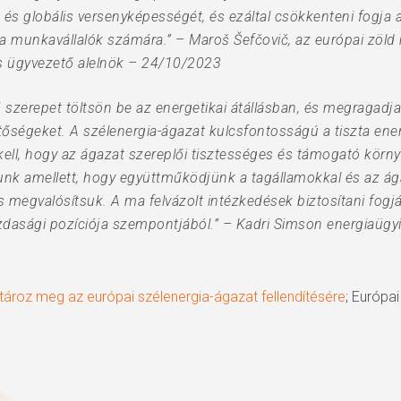
és globális versenyképességét, és ezáltal csökkenteni fogja a
a munkavállalók számára.” – Maroš Šefčovič, az európai zöld
lős ügyvezető alelnök – 24/10/2023
ő szerepet töltsön be az energetikai átállásban, és megragad
őségeket. A szélenergia-ágazat kulcsfontosságú a tiszta ener
 kell, hogy az ágazat szereplői tisztességes és támogató körny
unk amellett, hogy együttműködjünk a tagállamokkal és az ág
is megvalósítsuk. A ma felvázolt intézkedések biztosítani fog
azdasági pozíciója szempontjából.” – Kadri Simson energiaügy
tároz meg az európai szélenergia-ágazat fellendítésére
; Európa