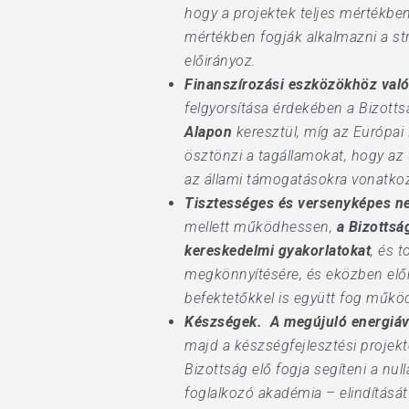
hogy a projektek teljes mértékbe
mértékben fogják alkalmazni a st
előirányoz.
Finanszírozási eszközökhöz való
felgyorsítása érdekében a Bizott
Alapon
keresztül, míg az Európai 
ösztönzi a tagállamokat, hogy az
az állami támogatásokra vonatkozó,
Tisztességes és versenyképes n
mellett működhessen,
a Bizotts
kereskedelmi gyakorlatokat
, és 
megkönnyítésére, és eközben elő
befektetőkkel is együtt fog műkö
Készségek.
A megújuló energiáv
majd a készségfejlesztési projek
Bizottság elő fogja segíteni a nul
foglalkozó akadémia – elindítását