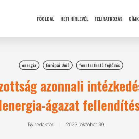
FŐOLDAL
HETI HÍRLEVÉL
FELIRATKOZÁS
CÍMK
energia
Európai Unió
fenntartható fejlődés
zottság azonnali intézkedé
lenergia-ágazat fellendíté
By
redaktor
2023. október 30.