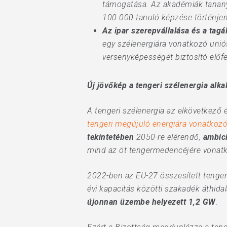
támogatása. Az akadémiák tananya
100 000 tanuló képzése történje
Az ipar szerepvállalása és a tagá
egy szélenergiára vonatkozó uniós
versenyképességét biztosító előfel
Új jövőkép a tengeri szélenergia alk
A tengeri szélenergia az elkövetkező 
tengeri megújuló energiára vonatkozó
tekintetében
2050-re elérendő,
ambici
mind az öt tengermedencéjére vonat
2022-ben az EU-27 összesített tengeri 
évi kapacitás közötti szakadék áthid
újonnan üzembe helyezett 1,2 GW
.