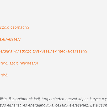
l szóló csomagról
lekvési terv
ergiára vonatkozó törekvéseinek megvalósításáról
éről szóló jelentésről
téről
átállás. Biztosítanunk kell, hogy minden ágazat képes legyen 
s éghajlat- és energiapolitikai céljaink eléréséhez. Ez a cso