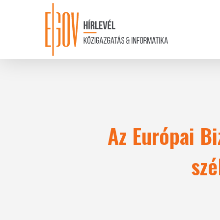
Skip
to
main
content
Az Európai Bi
szé