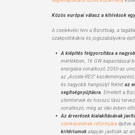
végrehajtásáról szóló közlemény
kísér
Közös európai válasz a kihívások eg
A cselekvési terv a Bizottság, a tag
szakpolitikákra és jogszabályokra épít
A kiépítés felgyorsítása
a nagyob
mértékben, 16 GW kapacitással bő
energiára vonatkozó 2030-as uniós
az „Accele-RES” kezdeményezést, 
és nagyobb hangsúlyt fektet
az e
segítségnyújtásra
. Emellett a Bi
ütemtervek és hosszú távú tervezé
vonatkozó, még az idei évben elfo
Az árverések kialakításának javít
szerkezetének reformjára
építve 
kritériumok
alapján javítsák az á