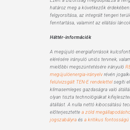
Ezért a Bizottság megduplázza a teng
határoz meg a következők érdekében: 
felgyorsítása, az integrált tengeri ter
fenntartása, valamint az ellátási lánc
Háttér-információk
A megújuló energiaforrások kulcsfon
elérésére irányuló uniós tervnek, val
mielőbbi megszüntetésére irányuló
R
megújulóenergia-irányelv
révén jogalk
felülvizsgált TEN-E rendelettel
segíti e
klímasemleges gazdaságra való átáll
olyan tiszta technológiákat kifejleszte
átállást. A nulla nettó kibocsátású t
előterjesztette
a zöld megállapodáshoz
jogszabályra
és
a kritikus fontosságú