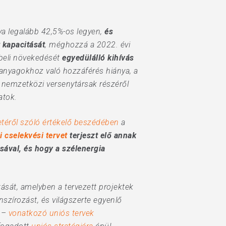
ya legalább 42,5%-os legyen,
és
t kapacitását
, méghozzá a 2022. évi
őbeli növekedését
egyedülálló kihívás
rsanyagokhoz való hozzáférés hiánya, a
 nemzetközi versenytársak részéről
atok.
etéről szóló értékelő beszédében
a
 cselekvési tervet
terjeszt elő annak
sával, és hogy a szélenergia
ását, amelyben a tervezett projektek
szírozást, és világszerte egyenlő
a –
vonatkozó uniós tervek