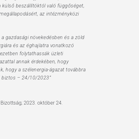
 külső beszállítóktól való függőséget,
 megállapodásért, az intézményközi
ja a gazdasági növekedésben és a zöld
giára és az éghajlatra vonatkozó
ezetben folytathassák üzleti
azattal annak érdekében, hogy
ják, hogy a szélenergia-ágazat továbbra
i biztos – 24/10/2023”
i Bizottság; 2023. október 24.