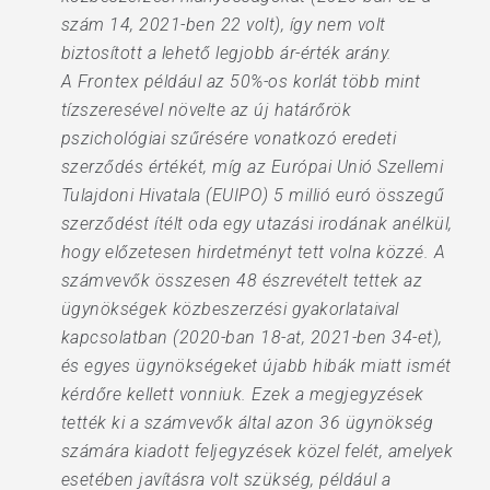
szám 14, 2021-ben 22 volt), így nem volt
biztosított a lehető legjobb ár-érték arány.
A Frontex például az 50%-os korlát több mint
tízszeresével növelte az új határőrök
pszichológiai szűrésére vonatkozó eredeti
szerződés értékét, míg az Európai Unió Szellemi
Tulajdoni Hivatala (EUIPO) 5 millió euró összegű
szerződést ítélt oda egy utazási irodának anélkül,
hogy előzetesen hirdetményt tett volna közzé. A
számvevők összesen 48 észrevételt tettek az
ügynökségek közbeszerzési gyakorlataival
kapcsolatban (2020-ban 18-at, 2021-ben 34-et),
és egyes ügynökségeket újabb hibák miatt ismét
kérdőre kellett vonniuk. Ezek a megjegyzések
tették ki a számvevők által azon 36 ügynökség
számára kiadott feljegyzések közel felét, amelyek
esetében javításra volt szükség, például a