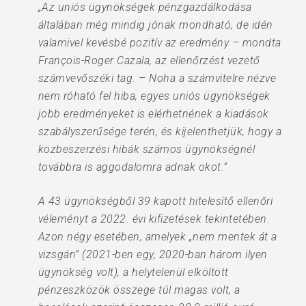
„Az uniós ügynökségek pénzgazdálkodása
általában még mindig jónak mondható, de idén
valamivel kevésbé pozitív az eredmény – mondta
François-Roger Cazala, az ellenőrzést vezető
számvevőszéki tag. – Noha a számvitelre nézve
nem róható fel hiba, egyes uniós ügynökségek
jobb eredményeket is elérhetnének a kiadások
szabályszerűsége terén, és kijelenthetjük, hogy a
közbeszerzési hibák számos ügynökségnél
továbbra is aggodalomra adnak okot.”
A 43 ügynökségből 39 kapott hitelesítő ellenőri
véleményt a 2022. évi kifizetések tekintetében.
Azon négy esetében, amelyek „nem mentek át a
vizsgán” (2021-ben egy, 2020-ban három ilyen
ügynökség volt), a helytelenül elköltött
pénzeszközök összege túl magas volt, a