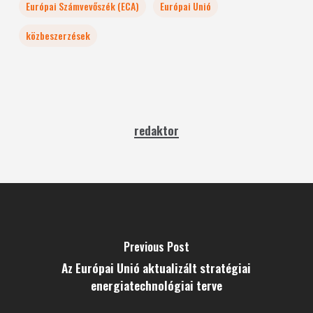
Európai Számvevőszék (ECA)
Európai Unió
közbeszerzések
redaktor
Previous Post
Az Európai Unió aktualizált stratégiai
energiatechnológiai terve