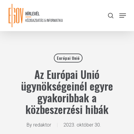
Skip
to
Menu
search
main
Close
content
Menu
Európai Unió
Az Európai Unió
ügynökségeinél egyre
gyakoribbak a
közbeszerzési hibák
By
redaktor
2023. október 30.