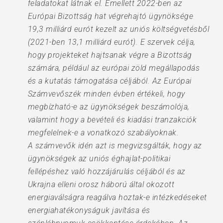
feladatokat látnak el. Emellett 2022-ben az
Európai Bizottság hat végrehajtó ügynöksége
19,3 milliárd eurót kezelt az uniós költségvetésből
(2021-ben 13,1 milliárd eurót). E szervek célja,
hogy projekteket hajtsanak végre a Bizottság
számára, például az európai zöld megállapodás
és a kutatás támogatása céljából. Az Európai
Számvevőszék minden évben értékeli, hogy
megbízható-e az ügynökségek beszámolója,
valamint hogy a bevételi és kiadási tranzakciók
megfelelnek-e a vonatkozó szabályoknak.
A számvevők idén azt is megvizsgálták, hogy az
ügynökségek az uniós éghajlat-politikai
fellépéshez való hozzájárulás céljából és az
Ukrajna elleni orosz háború által okozott
energiaválságra reagálva hoztak-e intézkedéseket
energiahatékonyságuk javítása és