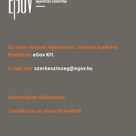
Az eGov Hírlevél tájékoztató, szakmai kiadvány.
Kiadója az
eGov Kft.
E-mail cím:
szerkesztoseg@egov.hu
Adatvédelmi tájékoztató
Leiratkozás az eGov Hírlevélről