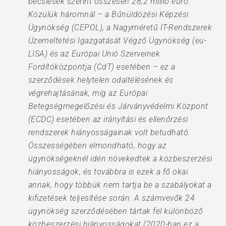
becslések szerint összesen 28,2 millió euró.
Közülük háromnál – a Bűnüldözési Képzési
Ügynökség (CEPOL), a Nagyméretű IT-Rendszerek
Üzemeltetési Igazgatását Végző Ügynökség (eu-
LISA) és az Európai Unió Szerveinek
Fordítóközpontja (CdT) esetében – ez a
szerződések helytelen odaítélésének és
végrehajtásának, míg az Európai
Betegségmegelőzési és Járványvédelmi Központ
(ECDC) esetében az irányítási és ellenőrzési
rendszerek hiányosságainak volt betudható.
Összességében elmondható, hogy az
ügynökségeknél idén növekedtek a közbeszerzési
hiányosságok, és továbbra is ezek a fő okai
annak, hogy többük nem tartja be a szabályokat a
kifizetések teljesítése során. A számvevők 24
ügynökség szerződésében tártak fel különböző
közbeszerzési hiányosságokat (2020-ban ez a