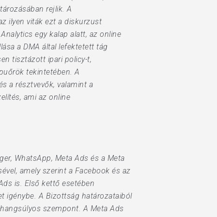
ározásában rejlik. A
 ilyen viták ezt a diskurzust
nalytics egy kalap alatt, az online
ása a DMA által lefektetett tág
 tisztázott ipari policy-t,
kapuőrök tekintetében. A
s a résztvevők, valamint a
elítés, ami az online
nger, WhatsApp, Meta Ads és a Meta
ésével, amely szerint a Facebook és az
Ads is. Első kettő esetében
ket igénybe. A Bizottság határozataiból
ban hangsúlyos szempont. A Meta Ads