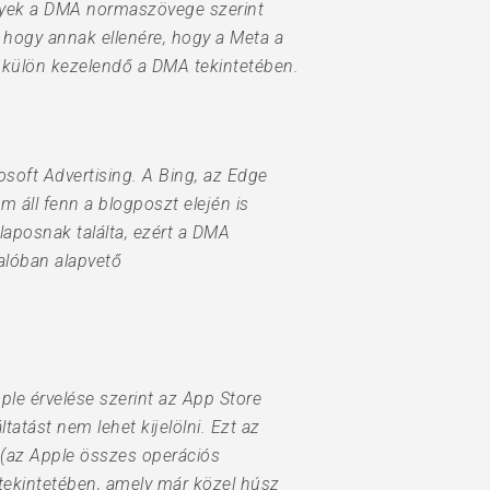
melyek a DMA normaszövege szerint
, hogy annak ellenére, hogy a Meta a
ől külön kezelendő a DMA tekintetében.
osoft Advertising. A Bing, az Edge
m áll fenn a blogposzt elején is
laposnak találta, ezért a DMA
valóban alapvető
pple érvelése szerint az App Store
tatást nem lehet kijelölni. Ezt az
n (az Apple összes operációs
 tekintetében, amely már közel húsz