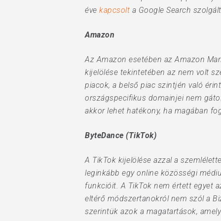
éve
kapcsolt
a Google Search szolgált
Amazon
Az Amazon esetében az Amazon Marke
kijelölése tekintetében az nem volt 
piacok, a belső piac szintjén való ér
országspecifikus domainjei nem gáto
akkor lehet hatékony, ha magában fogl
ByteDance (TikTok)
A TikTok kijelölése azzal a szemlélet
leginkább egy online közösségi médium
funkcióit. A TikTok nem értett egyet
eltérő módszertanokról nem szól a Bi
szerintük azok a magatartások, amelye