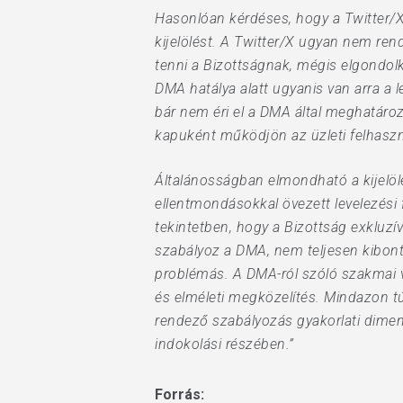
Hasonlóan kérdéses, hogy a Twitter/X
kijelölést. A Twitter/X ugyan nem rend
tenni a Bizottságnak, mégis elgondol
DMA hatálya alatt ugyanis van arra a l
bár nem éri el a DMA által meghatároz
kapuként működjön az üzleti felhaszn
Általánosságban elmondható a kijelöl
ellentmondásokkal övezett levelezési 
tekintetben, hogy a Bizottság exkluzí
szabályoz a DMA,
nem teljesen kibont
problémás. A DMA-ról szóló szakmai vi
és elméleti megközelítés. Mindazon tú
rendező szabályozás gyakorlati dimen
indokolási részében.”
Forrás: