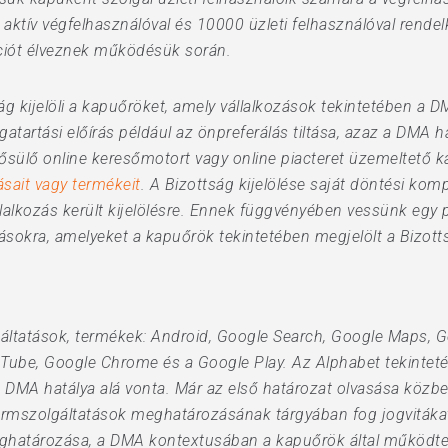
 aktív végfelhasználóval és 10000 üzleti felhasználóval rende
íciót élveznek működésük során.
ág kijelöli a kapuőröket, amely vállalkozások tekintetében a D
gatartási előírás például az önpreferálás tiltása, azaz a DMA ha
ősülő online keresőmotort vagy online piacteret üzemeltető k
ásait vagy termékeit
. A Bizottság kijelölése saját döntési kom
lalkozás került kijelölésre. Ennek függvényében vessünk egy p
ásokra, amelyeket a kapuőrök tekintetében megjelölt a Bizott
lgáltatások, termékek: Android, Google Search, Google Maps, G
Tube, Google Chrome és a Google Play. Az Alphabet tekinteté
DMA hatálya alá vonta. Már az első határozat olvasása közb
ormszolgáltatások meghatározásának tárgyában fog jogvitákat
meghatározása, a DMA kontextusában a kapuőrök által működt