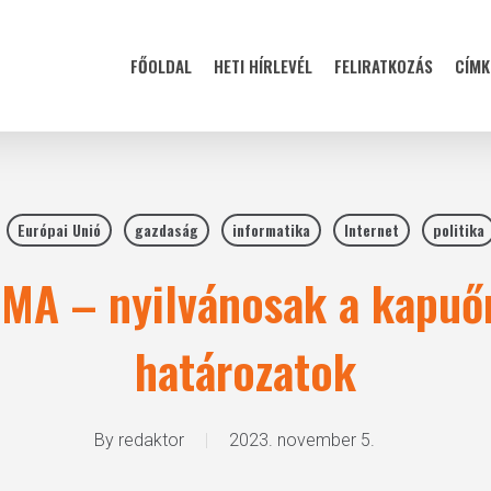
FŐOLDAL
HETI HÍRLEVÉL
FELIRATKOZÁS
CÍMK
Európai Unió
gazdaság
informatika
Internet
politika
MA – nyilvánosak a kapuőr
határozatok
By
redaktor
2023. november 5.