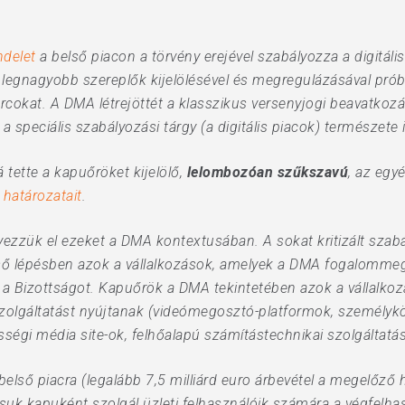
ndelet
a belső piacon a törvény erejével szabályozza a digitál
egnagyobb szereplők kijelölésével és megregulázásával próbálj
darcokat. A DMA létrejöttét a klasszikus versenyjogi beavatkoz
speciális szabályozási tárgy (a digitális piacok) természete i
 tette a kapuőröket kijelölő,
lelombozóan szűkszavú
, az egy
ó
határozatait
.
elyezzük el ezeket a DMA kontextusában. A sokat kritizált s
Első lépésben azok a vállalkozások, amelyek a DMA fogalomme
 a Bizottságot. Kapuőrök a DMA tekintetében azok a vállalko
rmszolgáltatást nyújtanak (videómegosztó-platformok, személ
sségi média site-ok, felhőalapú számítástechnikai szolgáltatás
belső piacra (legalább 7,5 milliárd euro árbevétel a megelőző
ásuk kapuként szolgál üzleti felhasználóik számára a végfelh