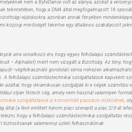
melyeknek nem a ByteDance volt az alanya, azokat a verseny
nnak tekintetében, hogy a DMA által megfogalmazott 18 speciá
bizottsági eljárásokra, azonban annak fényében mindenképpen
mi közjogi minőségét tekintve egy általános szabályozót jelen
hiányzik arra vonatkozó érv, hogy egyes felhőalapú számításte
oud – Alphabet) miért nem vizsgált a Bizottság. Az tény, hog
–kapuőr–végfelhasználó gondolati séma nehezen alkalmazhat
ek. A felhőalapú számítástechnikai szolgáltatások kapuként sz
n azáltal, hogy dinamikusan szolgálják ki e cégek számítási er
ldául olyan fintech cég, amely nem használ valamilyen formá
echnikai szolgáltatások is koncentrált piacokon működnek
, o
ág által (a fent említett három piaci szereplő a piac 2/3-át le
telezni, hogy a felhőalapú számítástechnikai szolgáltatás ré
 biztosítsanak valamennyi üzleti felhasználónak.