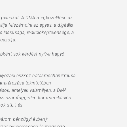
is piacokat. A DMA megközelítése az
a felszámolni az egyes, a digitális
ás lassúsága, reakcióképtelensége, a
gazolja.
ébként sok kérdést nyitva hagyó
zabályozási eszköz hatásmechanizmusa
ghatározása tekintetében
zások, amelyek valamilyen, a DMA
yközi számfüggetlen kommunikációs
ok stb.) és
 három pénzügyi évben);
asználók elérésében (a megelőző