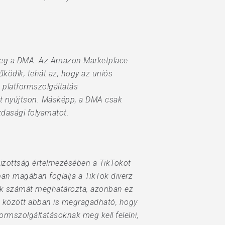
meg a DMA. Az Amazon Marketplace
ködik, tehát az, hogy az uniós
ő platformszolgáltatás
st nyújtson. Másképp, a DMA csak
zdasági folyamatot.
 Bizottság értelmezésében a TikTokot
ban magában foglalja a TikTok diverz
álók számát meghatározta, azonban ez
 között abban is megragadható, hogy
ormszolgáltatásoknak meg kell felelni,