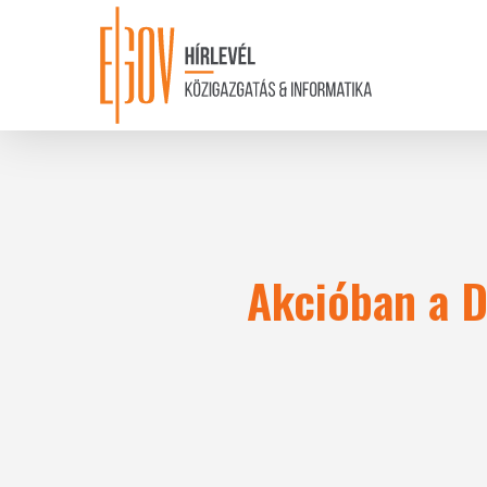
Skip
to
main
content
Akcióban a D