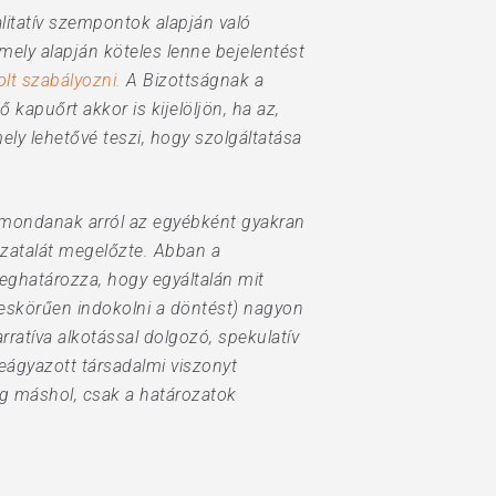
litatív szempontok alapján való
amely alapján köteles lenne bejelentést
olt szabályozni.
A Bizottságnak a
kapuőrt akkor is kijelöljön, ha az,
ely lehetővé teszi, hogy szolgáltatása
t mondanak arról az egyébként gyakran
ozatalát megelőzte. Abban a
meghatározza, hogy egyáltalán mit
ljeskörűen indokolni a döntést) nagyon
ratíva alkotással dolgozó, spekulatív
beágyazott társadalmi viszonyt
eg máshol, csak a határozatok