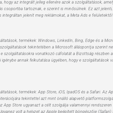
, hogy az integrált jelleg ellenére azok a szolgáltatások, a
 csoportba tartoznak, e szerint is minősülnek. Ez azt jelenti
s integráltan jelenít meg reklámokat, a Meta Ads e felületekt
lgáltatások, termékek: Windows, LinkedIn, Bing, Edge és a Micr
szolgáltatások tekintetében a Microsoft álláspontja szerint ne
t e szolgáltatásokra vonatkozó cáfolatát a Bizottság részben a
eszi igénybe annak felkutatása ügyében, hogy e szolgáltatások 
gáltatások, termékek: App Store, iOS, IpadOS és a Safari. Az A
terációjára tekintettel azt mint önálló alapvető platformszolgál
n az App Store ugyanazt a célt szolgálja valamennyi rendszere
Ugyanez volt a helyzet az Apple beépített böngészője (Safari)