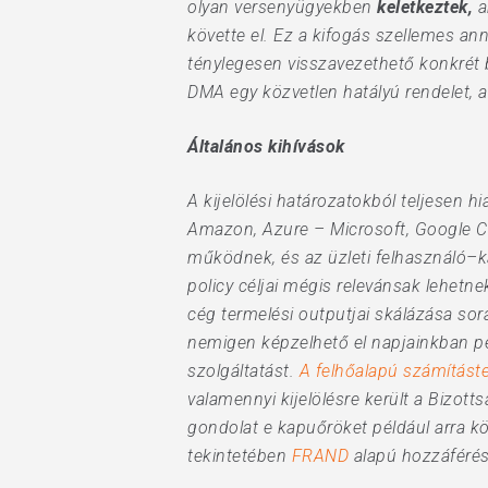
olyan versenyügyekben
keletkeztek,
a
követte el. Ez a kifogás szellemes a
ténylegesen visszavezethető konkrét 
DMA egy közvetlen hatályú rendelet, a
Általános kihívások
A kijelölési határozatokból teljesen 
Amazon, Azure – Microsoft, Google Cl
működnek, és az üzleti felhasználó
policy céljai mégis relevánsak lehetn
cég termelési outputjai skálázása sorá
nemigen képzelhető el napjainkban pé
szolgáltatást.
A felhőalapú számítást
valamennyi kijelölésre került a Bizotts
gondolat e kapuőröket például arra kö
tekintetében
FRAND
alapú hozzáférést