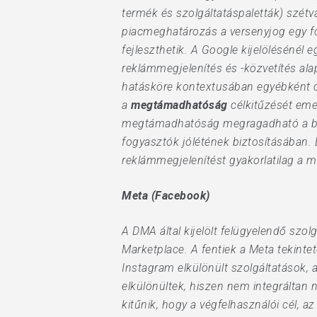
termék és szolgáltatáspaletták) szétv
piacmeghatározás a versenyjog egy fon
fejleszthetik. A Google kijelölésénél
reklámmegjelenítés és -közvetítés alap
hatásköre kontextusában egyébként célr
a
megtámadhatóság
célkitűzését emel
megtámadhatóság megragadható a belép
fogyasztók jólétének biztosításában.
reklámmegjelenítést gyakorlatilag a 
Meta (Facebook)
A DMA által kijelölt felügyelendő sz
Marketplace. A fentiek a Meta tekintet
Instagram elkülönült szolgáltatások, 
elkülönültek, hiszen nem integráltan n
kitűnik, hogy a végfelhasználói cél,