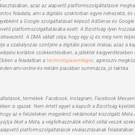
álasztásában, azaz az alapvető platformszolgáltatások meghat
tos feladata, ami a digitális szektorban egyre nehezebb, és az
 egyébként a Google szolgáltatásait képező AdSense és Google A
vető platformszolgáltatásába esett. A Bizottság ilyen hozzááll
avezető. A DMA vállalt célja, hogy egy új és még nem teljesen
je a szabályozás szintjére a digitális piacok óriásai, azaz a 
ési korlátok csökkentésében, a játéktér kiegyenlítésében é
 Ebben a feladatban a
technológiasemleges
, agresszív megköz
minden-ami-online-és-reklám piacában summázza, jó taktika.
olgáltatások, termékek: Facebook, Instagram, Facebook Messe
ében is igazak. Nem értett egyet a kapuőr a Bizottság kijelöl
ahogy az e felületeken megjelenő reklámokat kiszolgáló Meta 
yújtja őket a Meta, a végfelhasználók eltérő céllal veszik eze
 az alapvető platformszolgáltatások elválasztásának feladatá