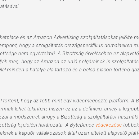
atásával.
tplace és az Amazon Advertising szolgáltatásokat jelölte 
szempont, hogy a szolgáltatás országspecifikus domaineken mű
intettsége nem egyértelmű. A Bizottság érvelésében ez alapvet
lják meg, hogy az Amazon az unió polgárainak is szolgáltatá
al minden a hatálya alá tartozó és a belső piacon történő ga
tel történt, hogy az több mint egy videómegosztó platform. A
nak lehet tekinteni, hiszen ez az a definíció, amely a legjob
 azzal a módszerrel, ahogy a Bizottság a szolgáltatást haszn
zottság kijelölési határozata. A ByteDance
védekezése
többek
knek a kapuőr vállalkozások által üzemeltetett alapvető platf