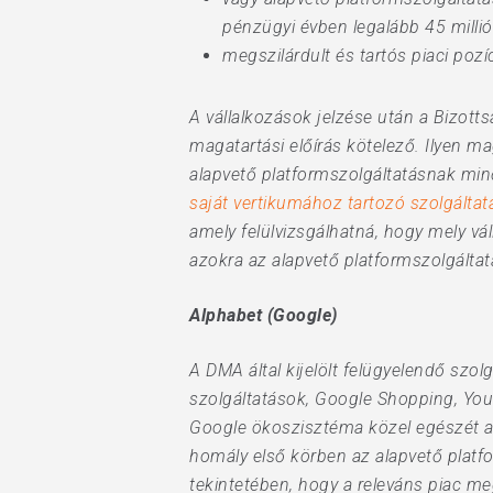
pénzügyi évben legalább 45 millió
megszilárdult és tartós piaci poz
A vállalkozások jelzése után a Bizotts
magatartási előírás kötelező. Ilyen ma
alapvető platformszolgáltatásnak min
saját vertikumához tartozó szolgáltat
amely felülvizsgálhatná, hogy mely vál
azokra az alapvető platformszolgáltat
Alphabet (Google)
A DMA által kijelölt felügyelendő szo
szolgáltatások, Google Shopping, You
Google ökoszisztéma közel egészét a 
homály első körben az alapvető platf
tekintetében, hogy a releváns piac 