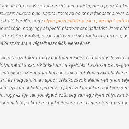
 tekintetében a Bizottság miért nem mérlegelte a pusztán kva
elkezik akkora piaci kapitalizációval és annyi felhasználóval, 
kodtató kérdés, hogy
olyan piaci hatalma van-e, amelyet indok
ehetősége, hogy egy alapvető platformszolgáltatást üzemeltető 
ott mérőszámokat, olyan tartós pozíciót foglal el a piacon, am
álói számára a végfelhasználók eléréséhez.
ési határozatokról, hogy bántóan rövidek és bántóan kevese
folyamatról a kapuőrökkel, ami a kijelölési határozatok megh
v hatásköre szempontjából a kijelölés tartalma gyakorlatilag 
ani és megcáfolni a kapuőr vállalkozások ellenérveit (nem te
tát gyakran inkább jellemzi a jogi szakirodalomra jellemző nar
l, hogy ez így van jól, égető szükség van egy ilyen súlyosan 
ziójának teljeskörű megjelenítésére, amely nem történhet m