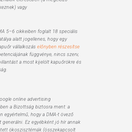
lkeznek) vagy
MA 5–6 cikkeiben foglalt 18 speciális
tálya alatt jogellenes, hogy egy
apuőr vállalkozás
előnyben részesítse
petenciájának függvénye, nincs szerv,
illantást a most kijelölt kapuőrökre és
ság.
oogle online advertising
ben a Bizottság biztosra ment: a
en egyértelmű, hogy a DMA-t övező
 generálni. Ez egyébként jó hír annak
etett ökoszisztémák (összekapcsolt