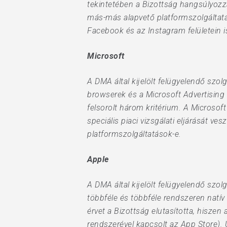
tekintetében a Bizottság hangsúlyozza
más-más alapvető platformszolgáltatás
Facebook és az Instagram felületein i
Microsoft
A DMA által kijelölt felügyelendő szo
browserek és a Microsoft Advertising 
felsorolt három kritérium. A Microsof
speciális piaci vizsgálati eljárását v
platformszolgáltatások-e.
Apple
A DMA által kijelölt felügyelendő szol
többféle és többféle rendszeren natív i
érvet a Bizottság elutasította, hisze
rendszerével kapcsolt az App Store). 