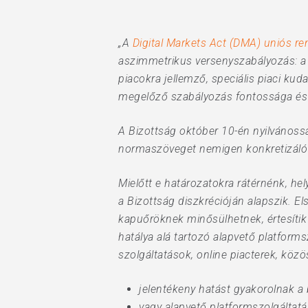
„A
Digital Markets Act (DMA) uniós re
aszimmetrikus versenyszabályozás: a l
piacokra jellemző, speciális piaci ku
megelőző szabályozás fontossága és a 
A Bizottság október 10-én nyilvánossá
normaszöveget nemigen konkretizál
Mielőtt e határozatokra rátérnénk, h
a Bizottság diszkrécióján alapszik. 
kapuőröknek minősülhetnek, értesítik
hatálya alá tartozó alapvető platfo
szolgáltatások, online piacterek, közö
Hit enter to search or ESC to close
jelentékeny hatást gyakorolnak a 
vagy alapvető platformszolgáltat