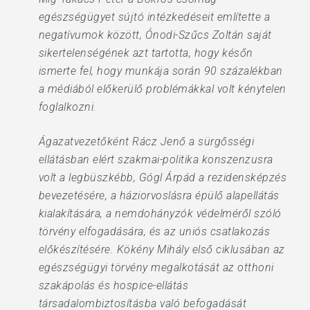
egészségügyet sújtó intézkedéseit említette a
negatívumok között, Ónodi-Szűcs Zoltán saját
sikertelenségének azt tartotta, hogy későn
ismerte fel, hogy munkája során 90 százalékban
a médiából előkerülő problémákkal volt kénytelen
foglalkozni.
Ágazatvezetőként Rácz Jenő a sürgősségi
ellátásban elért szakmai-politika konszenzusra
volt a legbüszkébb, Gógl Árpád a rezidensképzés
bevezetésére, a háziorvoslásra épülő alapellátás
kialakítására, a nemdohányzók védelméről szóló
törvény elfogadására, és az uniós csatlakozás
előkészítésére. Kökény Mihály első ciklusában az
egészségügyi törvény megalkotását az otthoni
szakápolás és hospice-ellátás
társadalombiztosításba való befogadását