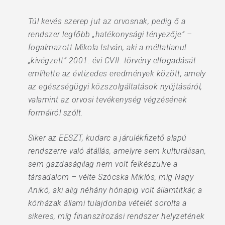
Túl kevés szerep jut az orvosnak, pedig ő a
rendszer legfőbb „hatékonysági tényezője” –
fogalmazott Mikola István, aki a méltatlanul
„kivégzett” 2001. évi CVII. törvény elfogadását
említette az évtizedes eredmények között, amely
az egészségügyi közszolgáltatások nyújtásáról,
valamint az orvosi tevékenység végzésének
formáiról szólt.
Siker az EESZT, kudarc a járulékfizető alapú
rendszerre való átállás, amelyre sem kulturálisan,
sem gazdaságilag nem volt felkészülve a
társadalom – vélte Szócska Miklós, míg Nagy
Anikó, aki alig néhány hónapig volt államtitkár, a
kórházak állami tulajdonba vételét sorolta a
sikeres, míg finanszírozási rendszer helyzetének