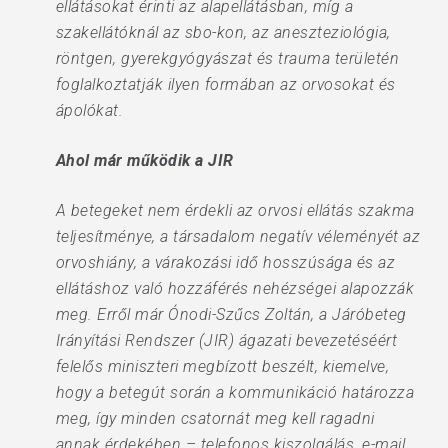
ellátásokat érinti az alapellátásban, míg a
szakellátóknál az sbo-kon, az aneszteziológia,
röntgen, gyerekgyógyászat és trauma területén
foglalkoztatják ilyen formában az orvosokat és
ápolókat.
Ahol már működik a JIR
A betegeket nem érdekli az orvosi ellátás szakma
teljesítménye, a társadalom negatív véleményét az
orvoshiány, a várakozási idő hosszúsága és az
ellátáshoz való hozzáférés nehézségei alapozzák
meg. Erről már Ónodi-Szűcs Zoltán, a Járóbeteg
Irányítási Rendszer (JIR) ágazati bevezetéséért
felelős miniszteri megbízott beszélt, kiemelve,
hogy a betegút során a kommunikáció határozza
meg, így minden csatornát meg kell ragadni
annak érdekében – telefonos kiszolgálás, e-mail,