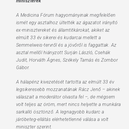
miniszterek
A Medicina Fórum hagyományinak megfelelően
ismét egy asztalhoz ültették az ágazatot irányító
ex-minisztereket és államtitkárokat, akiket az
elmúlt 33 év sikerei és kudarcai mellett a
Semmelweis-tervről és a jövőről is faggattak. Az
asztal mellől hiányzott Surján László, Csehák
Judit, Horváth Ágnes, Székely Tamás és Zombor
Gábor.
A hálapénz kivezetését tartotta az elmúlt 33 év
legsikeresebb mozzanatának Rácz Jenő – akinek
válaszait a moderátor olvasta fel –, de mégsem
volt teljes az öröm, mert nincs helyette a munkára
sarkalló ösztönző. A legnagyobb kudarc a
járóbeteg-ellátás elérhetetlenné válása a volt
miniszter szerint.