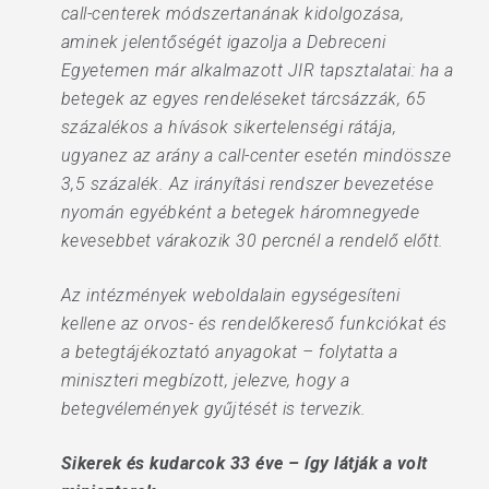
call-centerek módszertanának kidolgozása,
aminek jelentőségét igazolja a Debreceni
Egyetemen már alkalmazott JIR tapsztalatai: ha a
betegek az egyes rendeléseket tárcsázzák, 65
százalékos a hívások sikertelenségi rátája,
ugyanez az arány a call-center esetén mindössze
3,5 százalék. Az irányítási rendszer bevezetése
nyomán egyébként a betegek háromnegyede
kevesebbet várakozik 30 percnél a rendelő előtt.
Az intézmények weboldalain egységesíteni
kellene az orvos- és rendelőkereső funkciókat és
a betegtájékoztató anyagokat – folytatta a
miniszteri megbízott, jelezve, hogy a
betegvélemények gyűjtését is tervezik.
Sikerek és kudarcok 33 éve – így látják a volt