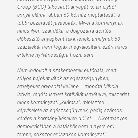
Group (BCG) titkosított anyagát is, amelyből
annyit elárult, abban 60 kórház megtartását, a
többi bezárását javasolták. Mivel a kormánynak
nincs ilyen szándéka, a dolgozatra döntés
előkészítő anyagként tekintenek, amelynek 60
százalékát nem fogják megvalósítani, ezért nincs
értelme nyilvánosságra hozni sem.
Nem indokolt a szakemberek eufóriája, mert
súlyos bajokat látok az egészségügyben,
amelyeket orvosolni kellene – mondta Mikola
István, régóta ismert kritikáját ismételve, miszerint
nincs kormányzati „kijárása”, miniszteri
képviselete az egészségügynek, pedig számos
kérdés a kormányüléseken dől el. – Alkotmányos
demokráciában a hatáskör nem a nyers erő
terepe, sokszor erőszakos kormányzati