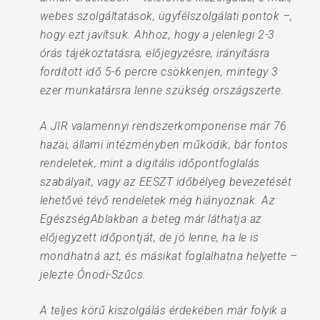
webes szolgáltatások, ügyfélszolgálati pontok –,
hogy ezt javítsuk. Ahhoz, hogy a jelenlegi 2-3
órás tájékoztatásra, előjegyzésre, irányításra
fordított idő 5-6 percre csökkenjen, mintegy 3
ezer munkatársra lenne szükség országszerte.
A JIR valamennyi rendszerkomponense már 76
hazai, állami intézményben működik, bár fontos
rendeletek, mint a digitális időpontfoglalás
szabályait, vagy az EESZT időbélyeg bevezetését
lehetővé tévő rendeletek még hiányoznak. Az
EgészségAblakban a beteg már láthatja az
előjegyzett időpontját, de jó lenne, ha le is
mondhatná azt, és másikat foglalhatna helyette –
jelezte Ónodi-Szűcs.
A teljes körű kiszolgálás érdekében már folyik a