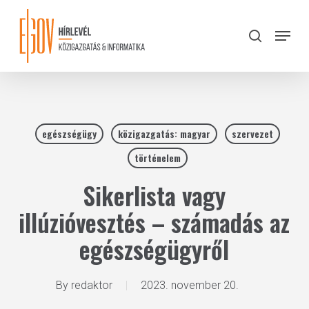
Skip
to
Menu
search
main
Close
content
Menu
egészségügy
közigazgatás: magyar
szervezet
történelem
Sikerlista vagy
illúzióvesztés – számadás az
egészségügyről
By
redaktor
2023. november 20.