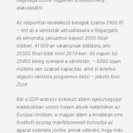
nagysága szinte független a teljesítmény
alakulásától.
Az időponttal rendelkező betegek száma 5900 fő
– tért át a várólisták aktualitásaira a főigazgató,
és elmondta, januárhoz képest 2000 fővel
többen, 41500-an várakoznak ellátásra, ami
20500 fővel több mint 2019-ben. 60 napon túl
23400 beteg szerepel a várólistán. – 6000 olyan
műtétre van szabad kapacitás, amit el lehetne
végezni várólista programon belül – jelezte Kiss
Zsolt.
Bár a GDP-arányos kötelező állami egészségügyi
kiadásokban utolsó helyen állunk reálértéken az
Európai Unióban, a magyar állam a korábban erre
fordított összeg másfélszeresét biztosítja az
ágazat számára jövőre, annak ellenére, hogy más