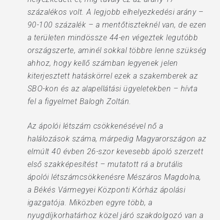
százalékos volt. A legjobb elhelyezkedési arány –
90-100 százalék – a mentőtiszteknél van, de ezen
a területen mindössze 44-en végeztek legutóbb
országszerte, aminél sokkal többre lenne szükség
ahhoz, hogy kellő számban legyenek jelen
kiterjesztett hatáskörrel ezek a szakemberek az
SBO-kon és az alapellátási ügyeletekben – hívta
fel a figyelmet Balogh Zoltán.
Az ápolói létszám csökkenésével nő a
halálozások száma, márpedig Magyarországon az
elmúlt 40 évben 26-szor kevesebb ápoló szerzett
első szakképesítést – mutatott rá a brutális
ápolói létszámcsökkenésre Mészáros Magdolna,
a Békés Vármegyei Központi Kórház ápolási
igazgatója. Miközben egyre több, a
nyugdíjkorhatárhoz közel járó szakdolgozó van a