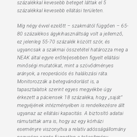
százalékkal kevesebb beteget láttak el 5
százalékkal kevesebb ellátási területen.
Míg négy évvel ezelőtt – szakmától függően – 65-
80 százalékos ágykihasználtság volt a jellemző,
ez jelenleg 55-70 százalék között szór, és
ugyancsak a szakmai összetétel határozza meg a
NEAK által egyre erőteljesebben figyelt ellátási
minőségi mutatókat, mint a szövődményes
arányok, a reoperációs és halálozási ráta.
Monitorozzák a betegvándorlást is, a
tapasztalatok szerint egyes megyékbe úgy
érkezett a páciensek 18 százaléka, hogy „saját”
megyéjének intézményében is rendelkezésre állt
ugyanaz az ellátási kapacitás. A biztosító adatai
rámutattak arra is, hogy az egy kórházi
eseményre viszonyítva a relatív adósságállomány