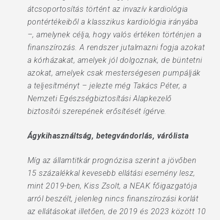
átcsoportosítás történt az invazív kardiológia
pontértékeiből a klasszikus kardiológia irányába
–, amelynek célja, hogy valós értéken történjen a
finanszírozás. A rendszer jutalmazni fogja azokat
a kórházakat, amelyek jól dolgoznak, de büntetni
azokat, amelyek csak mesterségesen pumpálják
a teljesítményt – jelezte még Takács Péter, a
Nemzeti Egészségbiztosítási Alapkezelő
biztosítói szerepének erősítését ígérve.
Ágykihasználtság, betegvándorlás, várólista
Míg az államtitkár prognózisa szerint a jövőben
15 százalékkal kevesebb ellátási esemény lesz,
mint 2019-ben, Kiss Zsolt, a NEAK főigazgatója
arról beszélt, jelenleg nincs finanszírozási korlát
az ellátásokat illetően, de 2019 és 2023 között 10