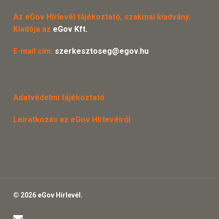
Az eGov Hírlevél tájékoztató, szakmai kiadvány.
Kiadója az
eGov Kft.
E-mail cím:
szerkesztoseg@egov.hu
Adatvédelmi tájékoztató
Leiratkozás az eGov Hírlevélről
© 2026 eGov Hírlevél.
email