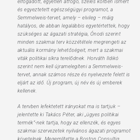
elfogadott, egyetlen átfogó, széles körben ismert
és egyeztetett egészségügyi programot, a
Semmelweis-tervet, amely – elvileg – máig
hatályos, de abban legalábbis egyetértettek, hogy
szükséges az ágazati stratégia, Ónodi szerint
minden szakmai terv közzététele megrengeti az
aktuális kormány lehetőségeit, mert a szakmai
viták politikai síkra terelődnek. Horváth Ildikó
szerint nem kell újramelegíteni a Semmelweis-
tervet, annak számos része és nyelvezete felett is
eljárt az idő. Új program, új név és új emberek
kellenek.
A tervben lefektetett irányokat ma is tartjuk –
jelentette ki Takács Péter, aki „ügyes politikai
termék”-nek tartja, hogy az ellenzék, és egyes
szakmai szervezetek nyilvános ágazati programot
követelnek. Megemlítette a Boston Consultig