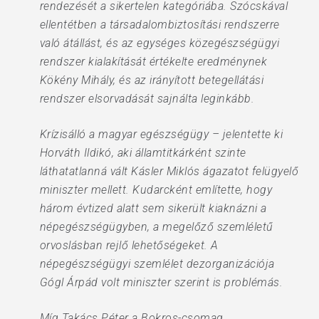
rendezését a sikertelen kategóriába. Szócskával
ellentétben a társadalombiztosítási rendszerre
való átállást, és az egységes közegészségügyi
rendszer kialakítását értékelte eredménynek
Kökény Mihály, és az irányított betegellátási
rendszer elsorvadását sajnálta leginkább.
Krízisálló a magyar egészségügy – jelentette ki
Horváth Ildikó, aki államtitkárként szinte
láthatatlanná vált Kásler Miklós ágazatot felügyelő
miniszter mellett. Kudarcként említette, hogy
három évtized alatt sem sikerült kiaknázni a
népegészségügyben, a megelőző szemléletű
orvoslásban rejlő lehetőségeket. A
népegészségügyi szemlélet dezorganizációja
Gógl Árpád volt miniszter szerint is problémás.
Míg Takács Péter a Bokros-csomag