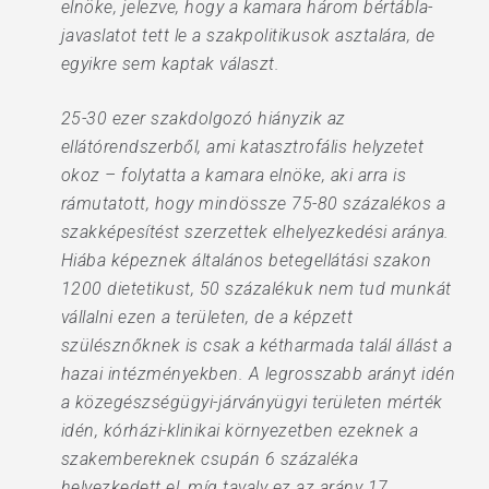
elnöke, jelezve, hogy a kamara három bértábla-
javaslatot tett le a szakpolitikusok asztalára, de
egyikre sem kaptak választ.
25-30 ezer szakdolgozó hiányzik az
ellátórendszerből, ami katasztrofális helyzetet
okoz – folytatta a kamara elnöke, aki arra is
rámutatott, hogy mindössze 75-80 százalékos a
szakképesítést szerzettek elhelyezkedési aránya.
Hiába képeznek általános betegellátási szakon
1200 dietetikust, 50 százalékuk nem tud munkát
vállalni ezen a területen, de a képzett
szülésznőknek is csak a kétharmada talál állást a
hazai intézményekben. A legrosszabb arányt idén
a közegészségügyi-járványügyi területen mérték
idén, kórházi-klinikai környezetben ezeknek a
szakembereknek csupán 6 százaléka
helyezkedett el, míg tavaly ez az arány 17