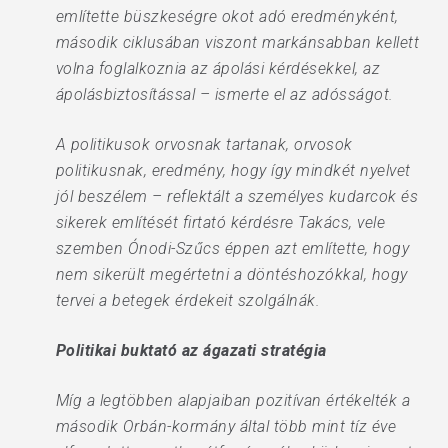
említette büszkeségre okot adó eredményként,
második ciklusában viszont markánsabban kellett
volna foglalkoznia az ápolási kérdésekkel, az
ápolásbiztosítással – ismerte el az adósságot.
A politikusok orvosnak tartanak, orvosok
politikusnak, eredmény, hogy így mindkét nyelvet
jól beszélem – reflektált a személyes kudarcok és
sikerek említését firtató kérdésre Takács, vele
szemben Ónodi-Szűcs éppen azt említette, hogy
nem sikerült megértetni a döntéshozókkal, hogy
tervei a betegek érdekeit szolgálnák.
Politikai buktató az ágazati stratégia
Míg a legtöbben alapjaiban pozitívan értékelték a
második Orbán-kormány által több mint tíz éve