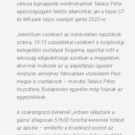
ciklusa legnagyobb eredményének Takács Péter
egészségügyért felelős államtitkár, aki a hazai CT-
és MR-park teljes cseréjét ígérte 2025-re.
Jelentősen csökkent az indokolatlan riasztások
száma, 10-15 százalékkal csökkent a sürgősségi
betegellátó osztályok forgalma, egyúttal nőtt a
lakosság elégedettsége azokban a megyékben,
ahol már működik az új alapellátási ügyeleti
rendszer, amelyhez februárban utolsóként Pest
megye is csatlakozik – mondta Takács Péter,
hozzátéve, Budapesten egyelőre még folynak az
egyeztetések.
A szakdolgozói béreknél „erősen ráléptünk a
gázra” átlagosan 57600 forinttal keresnek többet
az ápolók – említette a következő pontot az