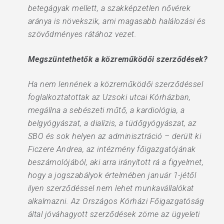
betegágyak mellett, a szakképzetlen nővérek
aránya is növekszik, ami magasabb halálozási és
szövődményes rátához vezet.
Megszüntethetők a közreműködői szerződések?
Ha nem lennének a közreműködői szerződéssel
foglalkoztatottak az Uzsoki utcai Kórházban,
megállna a sebészeti műtő, a kardiológia, a
belgyógyászat, a dialízis, a tüdőgyógyászat, az
SBO és sok helyen az adminisztráció – derült ki
Ficzere Andrea, az intézmény főigazgatójának
beszámolójából, aki arra irányított rá a figyelmet,
hogy a jogszabályok értelmében január 1-jétől
ilyen szerződéssel nem lehet munkavállalókat
alkalmazni. Az Országos Kórházi Főigazgatóság
által jóváhagyott szerződések zöme az ügyeleti