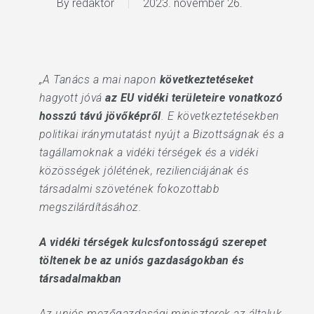
By
redaktor
2023. november 26.
„A Tanács a mai napon
következtetéseket
hagyott jóvá
az EU vidéki területeire vonatkozó
hosszú távú jövőképről
. E következtetésekben
politikai iránymutatást nyújt a Bizottságnak és a
tagállamoknak a vidéki térségek és a vidéki
közösségek jólétének, rezilienciájának és
társadalmi szövetének fokozottabb
megszilárdításához.
A vidéki térségek kulcsfontosságú szerepet
töltenek be az uniós gazdaságokban és
társadalmakban
Az uniós mezőgazdasági miniszterek az általuk