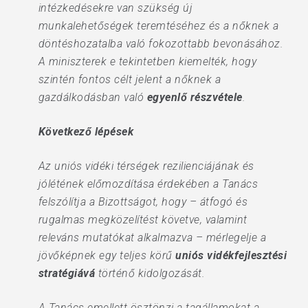
intézkedésekre van szükség új
munkalehetőségek teremtéséhez és a nőknek a
döntéshozatalba való fokozottabb bevonásához.
A miniszterek e tekintetben kiemelték, hogy
szintén fontos célt jelent a nőknek a
gazdálkodásban való
egyenlő részvétele
.
Következő lépések
Az uniós vidéki térségek rezilienciájának és
jólétének előmozdítása érdekében a Tanács
felszólítja a Bizottságot, hogy – átfogó és
rugalmas megközelítést követve, valamint
releváns mutatókat alkalmazva – mérlegelje a
jövőképnek egy teljes körű
uniós vidékfejlesztési
stratégiává
történő kidolgozását.
A Tanács emellett ösztönzi a tagállamokat a