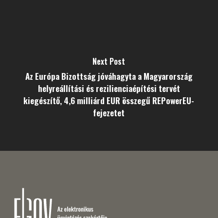
Next Post
Az Európa Bizottság jóváhagyta a Magyarország
helyreállítási és rezilienciaépítési tervét
kiegészítő, 4,6 milliárd EUR összegű REPowerEU-
fejezetet