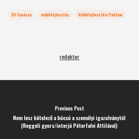
EU Tanácsa
vidékfejlesztés
Vidékfejlesztési Paktum
redaktor
Previous Post
Nem lesz kötelező a búcsú a személyi igazolványtól
(Reggeli gyors/interjú Péterfalvi Attilával)