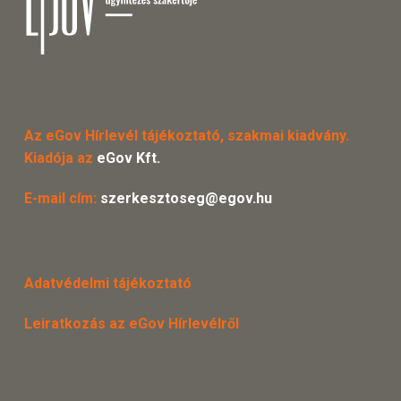
Az eGov Hírlevél tájékoztató, szakmai kiadvány.
Kiadója az
eGov Kft.
E-mail cím:
szerkesztoseg@egov.hu
Adatvédelmi tájékoztató
Leiratkozás az eGov Hírlevélről