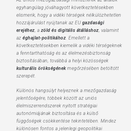
egyhangúlag jóváhagyott következtetésekben
elismerik, hogy a vidéki térségek nélkülözhetetlen
hozzájárulást nyújtanak az EU
gazdasági
erejéhez
, a
zöld és digitális átálláshoz
, valamint
az
éghajlat-politikához
. Emellett a
következtetésekben kiemelik a vidéki térségeknek
a fenntarthatóság és az élelmezésbiztonság
biztosításában, továbbá a helyi közösségek
kulturális örökségének
megőrzésében betöltött
szerepét.
Különös hangsúlyt helyeznek a mezőgazdaság
jelentőségére, többek között az uniós
élelmiszerrendszerek nyitott stratégiai
autonómiájának biztosítása és a külső
függőségek csökkentése tekintetében. Mindez
különösen fontos a jelenlegi geopolitikai