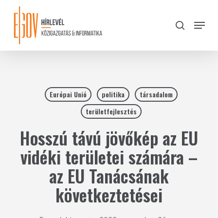
Skip
to
Menu
search
main
Close
content
Menu
Európai Unió
politika
társadalom
területfejlesztés
Hosszú távú jövőkép az EU
vidéki területei számára –
az EU Tanácsának
következtetései