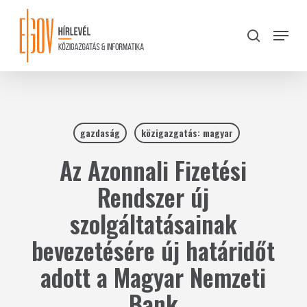
Skip
to
Menu
search
main
Close
content
Menu
gazdaság
közigazgatás: magyar
Az Azonnali Fizetési
Rendszer új
szolgáltatásainak
bevezetésére új határidőt
adott a Magyar Nemzeti
Bank