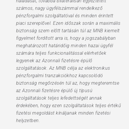
haladását, továbbá bilaterálisan egyeztetett
számos, nagy ügyfélszámmal rendelkező
pénzforgalmi szolgáltatóval és minden érintett
piaci szereplővel. Ezen időszak során a maximális
biztonság szem előtt tartásán túl az MNB kiemelt
figyelmet fordított arra is, hogy a jogszabályban
meghatározott határidőig minden hazai ügyfél
számára teljes funkcionalitással elérhetőek
legyenek az Azonnali fizetésre épülő
szolgáltatások. Az MNB célja az elektronikus
pénzforgalmi tranzakciókhoz kapcsolódó
biztonság megőrzésén túl az, hogy megteremtse
az Azonnali fizetésre épülő új típusú
szolgáltatások teljes lefedettségét annak
érdekében, hogy ezen szolgáltatások teljes értékű
fizetési megoldást kínáljanak minden fizetési
helyzetben.