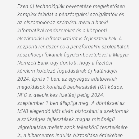
Ezen új technológiák bevezetése meglehetősen
komplex feladat a pénzforgalmi szolgáltatók és
az elszámolóház számára, mivel a banki
informatikai rendszereket és a központi
elszámolási infrastruktúrát is fejleszteni kell. A
központi rendszer és a pénzforgalmi szolgáltatók
készültségi fokának figyelembevételével a Magyar
Nemzeti Bank úgy döntött, hogy a fizetési
kérelem kötelező fogadásának új határidejét
2024. április 1-ben, az egységes adatbeviteli
megoldások kötelező beolvasásáét (QR kódos,
NFC-s, deeplinkes fizetés) pedig 2024.
szeptember 1-ben állapítja meg. A döntéssel az
MNB elegendő időt kíván biztosítani a szektornak
a szükséges fejlesztések magas minőségű
végrehajtása mellett azok teljeskörű tesztelésére
is, a hibamentes indulás biztosítása érdekében.