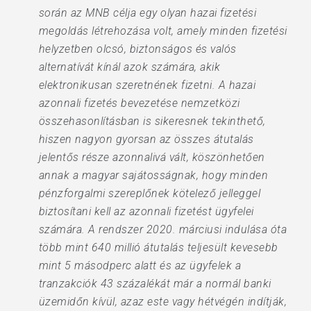
során az MNB célja egy olyan hazai fizetési
megoldás létrehozása volt, amely minden fizetési
helyzetben olcsó, biztonságos és valós
alternatívát kínál azok számára, akik
elektronikusan szeretnének fizetni. A hazai
azonnali fizetés bevezetése nemzetközi
összehasonlításban is sikeresnek tekinthető,
hiszen nagyon gyorsan az összes átutalás
jelentős része azonnalivá vált, köszönhetően
annak a magyar sajátosságnak, hogy minden
pénzforgalmi szereplőnek kötelező jelleggel
biztosítani kell az azonnali fizetést ügyfelei
számára. A rendszer 2020. márciusi indulása óta
több mint 640 millió átutalás teljesült kevesebb
mint 5 másodperc alatt és az ügyfelek a
tranzakciók 43 százalékát már a normál banki
üzemidőn kívül, azaz este vagy hétvégén indítják,