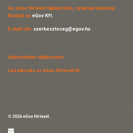
Az eGov Hírlevél tájékoztató, szakmai kiadvány.
Kiadója az
eGov Kft.
E-mail cím:
szerkesztoseg@egov.hu
Adatvédelmi tájékoztató
Leiratkozás az eGov Hírlevélről
© 2026 eGov Hírlevél.
email