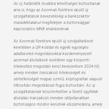
Az új határidők továbbá lehetőséget biztosítanak
arra is, hogy az Azonnali fizetésre épülő új
szolgáltatások bevezetéséig a bankszektor
maradéktalanul megfeleljen a biztonsággal
kapcsolatos MNB elvárásoknak.
Az Azonnali fizetésre épülő új szolgáltatások
keretében a QR-kóddal és egyéb egységes
adatbeviteli megoldásokkal kezdeményezett
azonnali átutalások esetében egy központi
hitelesítési megoldás kerül bevezetésre 2024-től,
amely minden tranzakció hitelességét és
sértetlenségét magas szintű, kriptográfián alapuló
titkosítási megoldással fogja biztosítani. Az új
szolgáltatásnak köszönhetően a fizető ügyfelek
átutalási tranzakciói minden időpillanatban
biztonságos módon kerülnek elszámolásra, amely