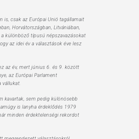
n is, csak az Európai Unió tagállamait
gban, Horvátországban, Litvániában,
n a különböző típusú népszavazásokat
ogy az idei év a választások éve lesz
z az év, mert június 6. és 9. között
énye, az Európai Parlament
 vállukat.
nem kavartak, sem pedig különösebb
z amúgy is lanyha érdeklődés 1979
már minden érdektelenségi rekordot
tt megrendezett választásokról.