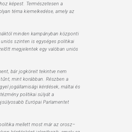
shoz képest. Természetesen a
 olyan téma kiemelkedése, amely az
 témáktól minden kampányban központi
uniós szinten is egységes politikai
ezelőtt megjelentek egy valóban uniós
ent, bár jogköreit tekintve nem
k tűnt, mint korábban. Részben a
gyel jogállamisági kérdések, máltai és
tézmény politikai súlyát a
ajsúlyosabb Európai Parlamentet
apolitika mellett most már az orosz–