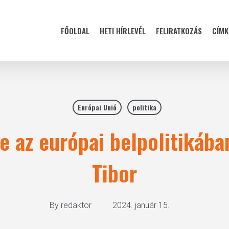
FŐOLDAL
HETI HÍRLEVÉL
FELIRATKOZÁS
CÍMK
Európai Unió
politika
ve az európai belpolitikába
Tibor
By
redaktor
2024. január 15.