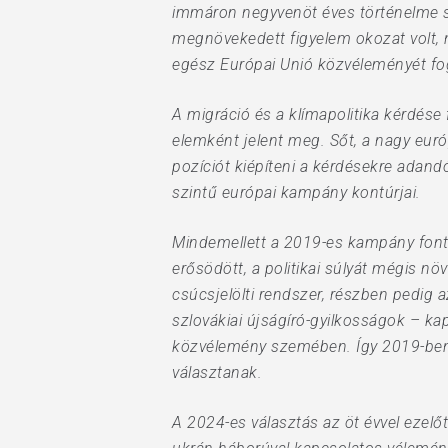
immáron negyvenöt éves történelme s
megnövekedett figyelem okozat volt, 
egész Európai Unió közvéleményét fog
A migráció és a klímapolitika kérdés
elemként jelent meg. Sőt, a nagy európ
pozíciót kiépíteni a kérdésekre adand
szintű európai kampány kontúrjai.
Mindemellett a 2019-es kampány fonto
erősödött, a politikai súlyát mégis n
csúcsjelölti rendszer, részben pedig a
szlovákiai újságíró-gyilkosságok – kap
közvélemény szemében. Így 2019-ben ú
választanak.
A 2024-es választás az öt évvel ezelőt