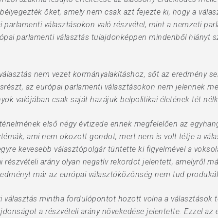
yegezték őket, amely nem csak azt fejezte ki, hogy a választ
ai parlamenti választásokon való részvétel, mint a nemzeti par
urópai parlamenti választás tulajdonképpen mindenből hiányt 
i választás nem vezet kormányalakításhoz, sőt az eredmény 
ásrészt, az európai parlamenti választásokon nem jelennek me
 valójában csak saját hazájuk belpolitikai életének tét nélkül
rténelmének első négy évtizede ennek megfelelően az egyhangú
émák, ami nem okozott gondot, mert nem is volt tétje a vála
egyre kevesebb választópolgár tüntette ki figyelmével a vokso
i részvételi arány olyan negatív rekordot jelentett, amelyről m
redményt már az európai választóközönség nem tud produkál
i választás mintha fordulópontot hozott volna a választások
donságot a részvételi arány növekedése jelentette. Ezzel az 