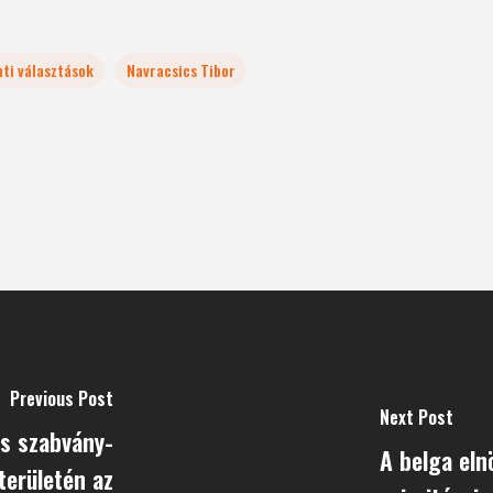
ti választások
Navracsics Tibor
Previous Post
Next Post
s szabvány­
A belga el
területén az