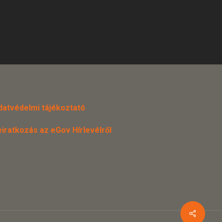
datvédelmi tájékoztató
eiratkozás az eGov Hírlevélről