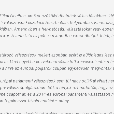
litikai életében, amikor szűkölködhetnénk választásokban. Idé
nti választásra készülnek Ausztriában, Belgiumban, Finnorszá
kiában. Amennyiben a helyhatósági választásokat vagy éppe
kör. A fenti lista alapján is nyugodtan elmondhatjuk tehát, h
tározó választások mellett azonban azért is különleges lesz e
ül az Unió egyetlen közvetlenül választott képviseleti intézm
re a hírre az európai polgárok csupán egykedvűen megvonták a
rópai parlamenti választások sem túl nagy politikai vihart 
pai választópolgárokban. Sőt, a tények azt mutatták, hogy a
gbe csapott át, és a 2014-es európai parlamenti választáson 
n fogalmazva: távolmaradási – arány.
mzői szakma lesújtó értékelése az alacsony érdeklődés melle