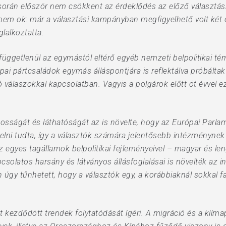
orán először nem csökkent az érdeklődés az előző választá
nem ok: már a választási kampányban megfigyelhető volt két
lalkoztatta.
e függetlenül az egymástól eltérő egyéb nemzeti belpolitikai
ai pártcsaládok egymás álláspontjára is reflektálva próbáltak 
ó válaszokkal kapcsolatban. Vagyis a polgárok előtt öt évvel 
sságát és láthatóságát az is növelte, hogy az Európai Parlam
övelni tudta, így a választók számára jelentősebb intézményne
z egyes tagállamok belpolitikai fejleményeivel – magyar és len
csolatos harsány és látványos állásfoglalásai is növelték az in
gy tűnhetett, hogy a választók egy, a korábbiaknál sokkal f
t kezdődött trendek folytatódását ígéri. A migráció és a klím