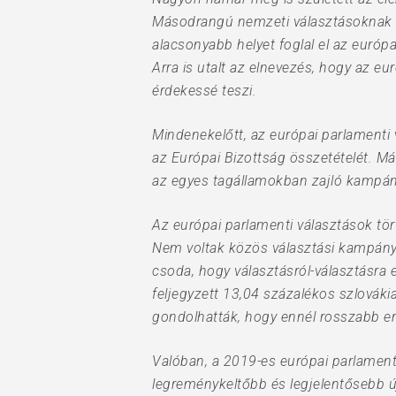
Másodrangú nemzeti választásoknak bél
alacsonyabb helyet foglal el az európ
Arra is utalt az elnevezés, hogy az e
érdekessé teszi.
Mindenekelőtt, az európai parlament
az Európai Bizottság összetételét. M
az egyes tagállamokban zajló kampányok
Az európai parlamenti választások tö
Nem voltak közös választási kampányt
csoda, hogy választásról-választásra 
feljegyzett 13,04 százalékos szlovákia
gondolhatták, hogy ennél rosszabb e
Valóban, a 2019-es európai parlament
legreménykeltőbb és legjelentősebb új