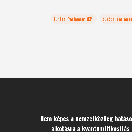
Európai Parlament (EP)
európai parlamen
Nem képes a nemzetközileg hatáso
alkotásra a kvantumtitkosítás 