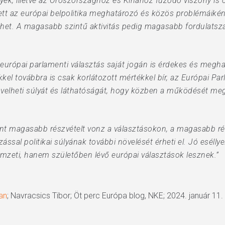
ek, illetve az Oroszországhoz és Kínához fűződő viszony is o
lett az európai belpolitika meghatározó és közös problémáiké
thet. A magasabb szintű aktivitás pedig magasabb fordulatszá
európai parlamenti választás saját jogán is érdekes és meghat
el továbbra is csak korlátozott mértékkel bír, az Európai Par
növelheti súlyát és láthatóságát, hogy közben a működését m
t magasabb részvételt vonz a választásokon, a magasabb rés
ással politikai súlyának további növelését érheti el. Jó esélly
eti, hanem születőben lévő európai választások lesznek.”
an
; Navracsics Tibor; Öt perc Európa blog, NKE; 2024. január 11.