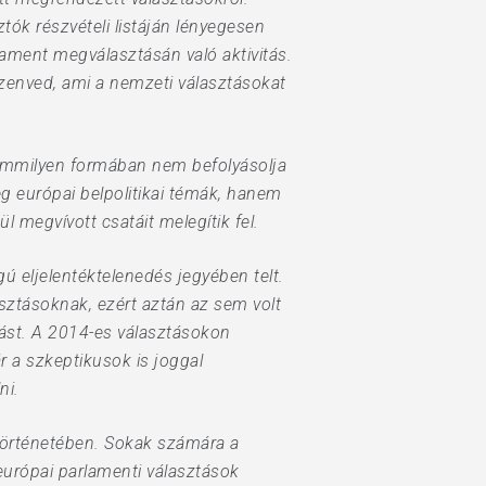
ók részvételi listáján lényegesen
lament megválasztásán való aktivitás.
szenved, ami a nemzeti választásokat
semmilyen formában nem befolyásolja
g európai belpolitikai témák, hanem
 megvívott csatáit melegítik fel.
 eljelentéktelenedés jegyében telt.
sztásoknak, ezért aztán az sem volt
lást. A 2014-es választásokon
ár a szkeptikusok is joggal
ni.
 történetében. Sokak számára a
európai parlamenti választások