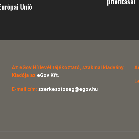
prioritásai
Európai Unió
Az eGov Hírlevél tájékoztató, szakmai kiadvány.
A
Kiadója az
eGov Kft.
L
E-mail cím:
szerkesztoseg@egov.hu