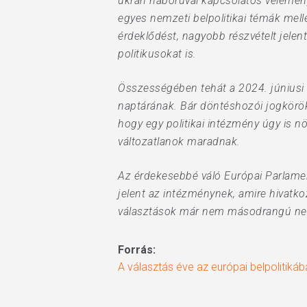
ukrán háborúval kapcsolatos vélemény
egyes nemzeti belpolitikai témák mel
érdeklődést, nagyobb részvételt jelen
politikusokat is.
Összességében tehát a 2024. júniusi 
naptárának. Bár döntéshozói jogkörökk
hogy egy politikai intézmény úgy is 
változatlanok maradnak.
Az érdekesebbé váló Európai Parlamen
jelent az intézménynek, amire hivatkoz
választások már nem másodrangú nemz
Forrás:
A választás éve az európai belpolitikáb