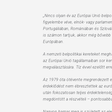
„Nincs olyan év az Európai Unió belpo
figyelembe véve, elnök- vagy parlame
Portugáliában, Romániában és Szlová
is számon tartjuk, akkor még bővebb a 
Európában.
Hit enter to search or ESC to close
A nemzeti belpolitikai kereteket megha
az Európai Unió tagállamaiban sor ker
megválasztására. Tíz évvel ezelőtt er
Az 1979 óta ötévente megrendezett eu
érdeklődést nem ébresztettek az euró
után fokozatosan teljes érdektelensé
megdöntött a részvételi – pontosabba
Nagyon hamar meg is született az ele