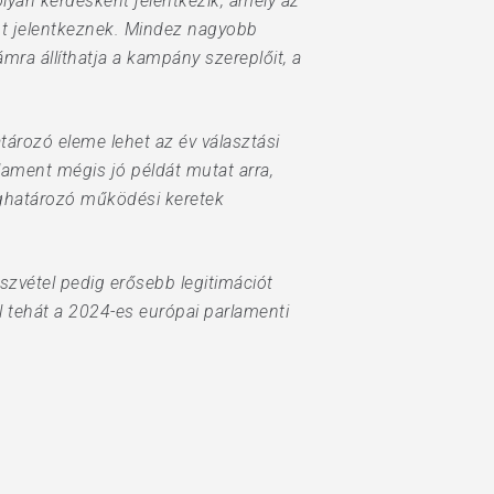
lyan kérdésként jelentkezik, amely az
nt jelentkeznek. Mindez nagyobb
mra állíthatja a kampány szereplőit, a
ározó eleme lehet az év választási
lament mégis jó példát mutat arra,
eghatározó működési keretek
zvétel pedig erősebb legitimációt
el tehát a 2024-es európai parlamenti