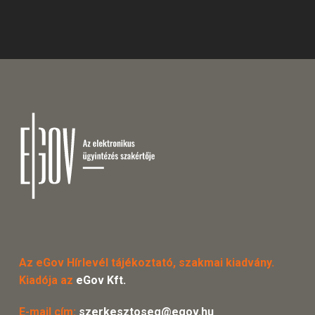
Az eGov Hírlevél tájékoztató, szakmai kiadvány.
Kiadója az
eGov Kft.
E-mail cím:
szerkesztoseg@egov.hu