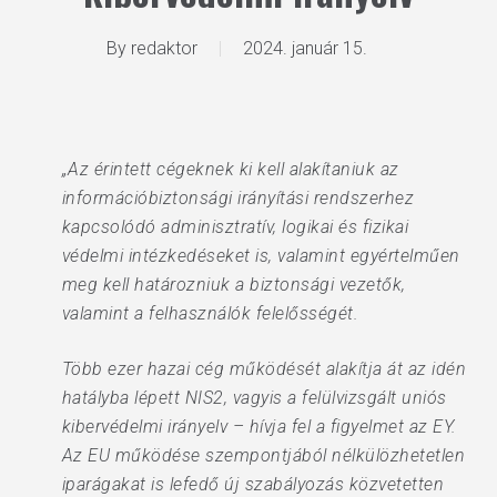
By
redaktor
2024. január 15.
„Az érintett cégeknek ki kell alakítaniuk az
információbiztonsági irányítási rendszerhez
kapcsolódó adminisztratív, logikai és fizikai
védelmi intézkedéseket is, valamint egyértelműen
meg kell határozniuk a biztonsági vezetők,
valamint a felhasználók felelősségét.
Több ezer hazai cég működését alakítja át az idén
hatályba lépett NIS2, vagyis a felülvizsgált uniós
kibervédelmi irányelv – hívja fel a figyelmet az EY.
Az EU működése szempontjából nélkülözhetetlen
iparágakat is lefedő új szabályozás közvetetten