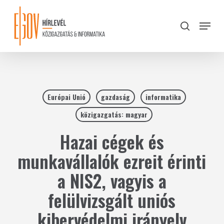
Skip
to
Menu
search
main
Close
content
Menu
Európai Unió
gazdaság
informatika
közigazgatás: magyar
Hazai cégek és
munkavállalók ezreit érinti
a NIS2, vagyis a
felülvizsgált uniós
kibervédelmi irányelv