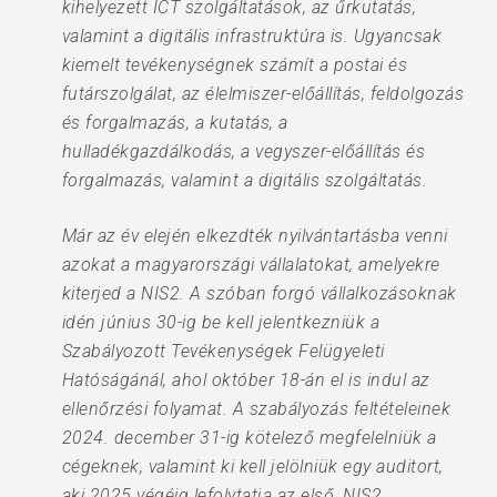
kihelyezett ICT szolgáltatások, az űrkutatás,
valamint a digitális infrastruktúra is. Ugyancsak
kiemelt tevékenységnek számít a postai és
futárszolgálat, az élelmiszer-előállítás, feldolgozás
és forgalmazás, a kutatás, a
hulladékgazdálkodás, a vegyszer-előállítás és
forgalmazás, valamint a digitális szolgáltatás.
Már az év elején elkezdték nyilvántartásba venni
azokat a magyarországi vállalatokat, amelyekre
kiterjed a NIS2. A szóban forgó vállalkozásoknak
idén június 30-ig be kell jelentkezniük a
Szabályozott Tevékenységek Felügyeleti
Hatóságánál, ahol október 18-án el is indul az
ellenőrzési folyamat. A szabályozás feltételeinek
2024. december 31-ig kötelező megfelelniük a
cégeknek, valamint ki kell jelölniük egy auditort,
aki 2025 végéig lefolytatja az első, NIS2