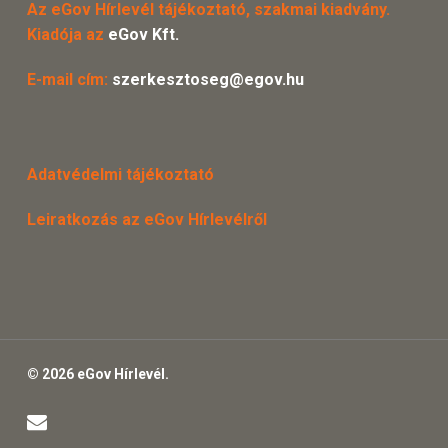
Az eGov Hírlevél tájékoztató, szakmai kiadvány.
Kiadója az
eGov Kft.
E-mail cím:
szerkesztoseg@egov.hu
Adatvédelmi tájékoztató
Leiratkozás az eGov Hírlevélről
© 2026 eGov Hírlevél.
email