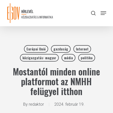
Skip
to
Menu
search
main
Close
content
Menu
Európai Unió
gazdaság
Internet
közigazgatás: magyar
média
politika
Mostantól minden online
platformot az NMHH
felügyel itthon
By
redaktor
2024. február 19.