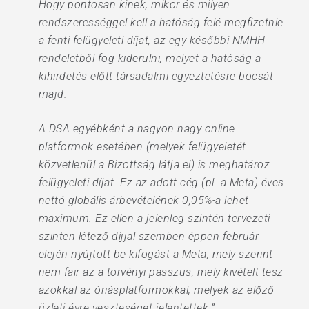
Hogy pontosan kinek, mikor és milyen
rendszerességgel kell a hatóság felé megfizetnie
a fenti felügyeleti díjat, az egy későbbi NMHH
rendeletből fog kiderülni, melyet a hatóság a
kihirdetés előtt társadalmi egyeztetésre bocsát
majd.
A DSA egyébként a nagyon nagy online
platformok esetében (melyek felügyeletét
közvetlenül a Bizottság látja el) is meghatároz
felügyeleti díjat. Ez az adott cég (pl. a Meta) éves
nettó globális árbevételének 0,05%-a lehet
maximum. Ez ellen a jelenleg szintén tervezeti
szinten létező díjjal szemben éppen február
elején nyújtott be kifogást a Meta, mely szerint
nem fair az a törvényi passzus, mely kivételt tesz
azokkal az óriásplatformokkal, melyek az előző
üzleti évre veszteséget jelentettek.”