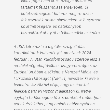
kínált jogellenes áruk, szolgáltatások és
tartalmak felszámolása érdekében. Új
kötelezettségeket határoz meg az üzleti
felhasználók online piactereken való nyomon
követhetőségére, és hatékonyabb
biztosítékokat nyújt a felhasználók számára.
A DSA létrehozta a digitális szolgáltatási
koordinátorok intézményét, amelynek 2024.
február 17. után kulcsfontosságú szerepe lesz a
rendelet végrehajtásában. Magyarországon, az
Európai Unióban elsőként, a Nemzeti Média- és
Hírközlési Hatóságot (NMHH) nevezték ki erre a
feladatra. Az NMHH célja, hogy az érdekelt
felekkel partneri viszonyt alakítson ki, illetve
egyfajta tudásmegosztó központként működjön
annak érdekében, hogy minél hatékonyabban