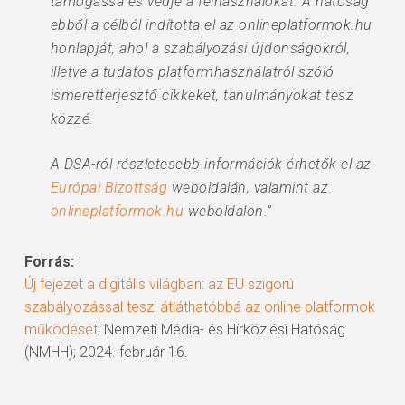
támogassa és védje a felhasználókat. A hatóság
ebből a célból indította el az onlineplatformok.hu
honlapját, ahol a szabályozási újdonságokról,
illetve a tudatos platformhasználatról szóló
ismeretterjesztő cikkeket, tanulmányokat tesz
közzé.
A DSA-ról részletesebb információk érhetők el az
Európai Bizottság
weboldalán, valamint az
onlineplatformok.hu
weboldalon.”
Forrás:
Új fejezet a digitális világban: az EU szigorú
szabályozással teszi átláthatóbbá az online platformok
működését
; Nemzeti Média- és Hírközlési Hatóság
(NMHH); 2024. február 16.