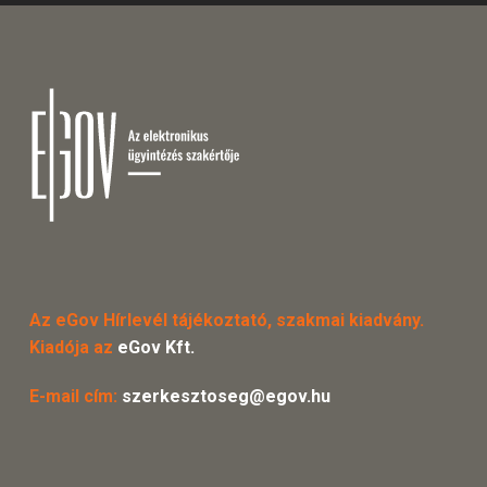
Az eGov Hírlevél tájékoztató, szakmai kiadvány.
Kiadója az
eGov Kft.
E-mail cím:
szerkesztoseg@egov.hu