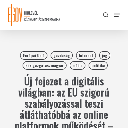
Skip
to
Menu
search
main
Close
content
Menu
Európai Unió
gazdaság
Internet
jog
közigazgatás: magyar
média
politika
Új fejezet a digitális
világban: az EU szigorú
szabályozással teszi
átláthatóbbá az online
platformok működését –