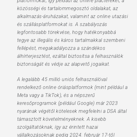
platformokat, így például az online piactereket, a
közösségi és tartalommegosztó oldalakat, az
alkalmazás-áruházakat, valamint az online utazási
és szállásplatformokat is. A szabályozás
legfontosabb törekvése, hogy hatékonyabbá
tegye az illegális és káros tartalmakkal szembeni
fellépést, megakadályozza a szándékos
álhírterjesztést, ezáltal biztosítsa a felhasználók
biztonságát és védje az alapvető jogaikat.
A legalább 45 millió uniós felhasználóval
rendelkező online óriásplatformok (mint például a
Meta vagy a TikTok), és a népszerű
keresőprogramok (például Google) már 2023
nyarának végétől kötelesek megfelelni a DSA által
támasztott követelményeknek. A kisebb
szolgáltatóknak, így az érintett hazai
vállalkozásoknak pedig 2024. február 17-től