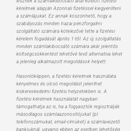
lesznek a számlakibocsátó által küldött fizetési
kérelmek alapján Azonnali fizetéssel kiegyenlíteni
a számlájukat. Ez annak köszönhető, hogy a
szabályozás minden hazai pénzforgalmi
szolgáltató számára kötelezővé tette a fizetési
kérelem fogadását április 1-től. Az új szolgáltatás
minden számlakibocsátó számára akár jelentős
költségcsökkentést lehetővé tevő alternatíva lehet
a jelenleg alkalmazott megoldások helyett.
Hasonlóképpen, a fizetési kérelmek használata
kényelmes és olcsó megoldást jelenthet
kiskereskedelmi fizetési helyzetekben is. A
fizetési kérelmek használatát nagyban
támogathatja az is, ha a fogyasztók regisztrálják
másodlagos számlaazonosítójukat (pl.
telefonszámukat, email-címüket) a számlavezető
bankjuknál, ugyanis ebben az esetben lehetőség