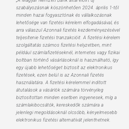
„A Magyar Nemzeti Bank által előírt új
szabályozásnak köszönhetően 2024. április 1-től
minden hazai fogyasztónak és vállalkozásnak
lehetősége van fizetési kérelem elfogadásával, és
arra válaszul Azonnali fizetés kezdeményezésével
teljesítenie fizetési tranzakcióit. A fizetési kérelem
szolgáltatás számos fizetési helyzetben, mint
például számlafizetéseknél, internetes vagy fizikai
boltban történő vásárlásoknál is használható, így
egy újabb lehetőséget biztosít az elektronikus
fizetések, ezen belül is az Azonnali fizetés
használatára. A fizetési kérelemmel indított
átutalások a vásárlók számára törvényileg
biztosítottan minden esetben ingyenesek, míg a
számlakibocsátók, kereskedők számára a
jelenlegi megoldásoknál olcsóbb, kényelmesebb
elektronikus fizetési alternatívát jelenthetnek.