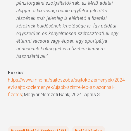
pénzforgalmi szolgáltatóknak, az MNB adatai
alapján a lakossági banki ügyfelek jelentős
részének már jelenleg is elérhető a fizetési
kérelmek küldésének lehetősége is. Így például
egyszerűen és kényelmesen szétoszthatjuk egy
éttermi vacsora vagy éppen egy sportpálya
bérlésének költségeit is a fizetési kérelem
használatával.”
Forrás:
https://www.mnb.hu/sajtoszoba/sajtokozlemenyek/2024-
evi-sajtokozlemenyek/ujabb-szintre-lep-az-azonnali-
fizetes
; Magyar Nemzeti Bank; 2024. április 3.
Azonnali Fizetési Rendszer (AFR)
fizetési kérelem