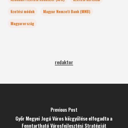
fizetési módok
Magyar Nemzeti Bank (MNB)
Magyarország
redaktor
Previous Post
Győr Megyei Jogú Város közgyűlése elfogadta a
Fenntartható Városfejlesztési Stratégiát