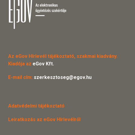
Az eGov Hírlevél tájékoztató, szakmai kiadvány.
Kiadója az
eGov Kft.
E-mail cím:
szerkesztoseg@egov.hu
Adatvédelmi tájékoztató
Leiratkozás az eGov Hírlevélről