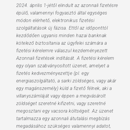
2024. április 1-jétől elindult az azonnali fizetésre
épülő, valamennyi fogyasztó által egységes
módon elérhető, elektronikus fizetési
szolgáltatások új fázisa. Ettől az időponttól
kezdődően ugyanis minden hazai banknak
kötelező biztosítania az ügyfelei számára a
fizetési kérelemre válaszul kezdeményezett
Azonnali fizetések indítását. A fizetési kérelem
egy olyan szabványosított üzenet, amelyet a
fizetés kedvezményezettje (pl. egy
energiaszolgáltató, a sarki zöldséges, vagy akár
egy magánszemély) küld a fizető félnek, aki a
villanyszámláját vagy éppen a megvásárolt
zöldséget szeretné kifizetni, vagy szeretné
megosztani egy vacsora költségeit. Az üzenet
tartalmazza egy azonnali átutalási megbízás
megadásához szükséges valamennyi adatot,