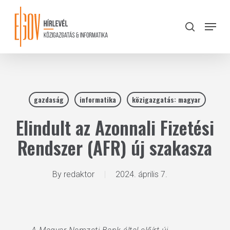
Skip
to
Menu
search
main
Close
content
Menu
gazdaság
informatika
közigazgatás: magyar
Elindult az Azonnali Fizetési
Rendszer (AFR) új szakasza
By
redaktor
2024. április 7.