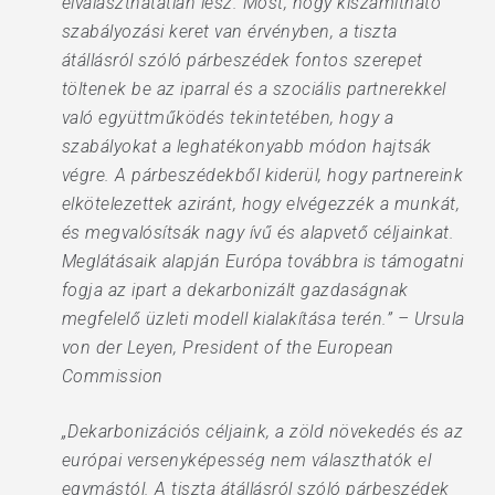
elválaszthatatlan lesz. Most, hogy kiszámítható
szabályozási keret van érvényben, a tiszta
átállásról szóló párbeszédek fontos szerepet
töltenek be az iparral és a szociális partnerekkel
való együttműködés tekintetében, hogy a
szabályokat a leghatékonyabb módon hajtsák
végre. A párbeszédekből kiderül, hogy partnereink
elkötelezettek aziránt, hogy elvégezzék a munkát,
és megvalósítsák nagy ívű és alapvető céljainkat.
Meglátásaik alapján Európa továbbra is támogatni
fogja az ipart a dekarbonizált gazdaságnak
megfelelő üzleti modell kialakítása terén.” – Ursula
von der Leyen, President of the European
Commission
„Dekarbonizációs céljaink, a zöld növekedés és az
európai versenyképesség nem választhatók el
egymástól. A tiszta átállásról szóló párbeszédek