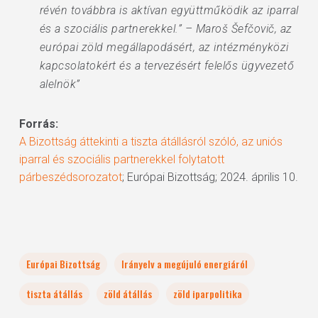
révén továbbra is aktívan együttműködik az iparral
és a szociális partnerekkel.” – Maroš Šefčovič, az
európai zöld megállapodásért, az intézményközi
kapcsolatokért és a tervezésért felelős ügyvezető
alelnök”
Forrás:
A Bizottság áttekinti a tiszta átállásról szóló, az uniós
iparral és szociális partnerekkel folytatott
párbeszédsorozatot
; Európai Bizottság; 2024. április 10.
Európai Bizottság
Irányelv a megújuló energiáról
tiszta átállás
zöld átállás
zöld iparpolitika