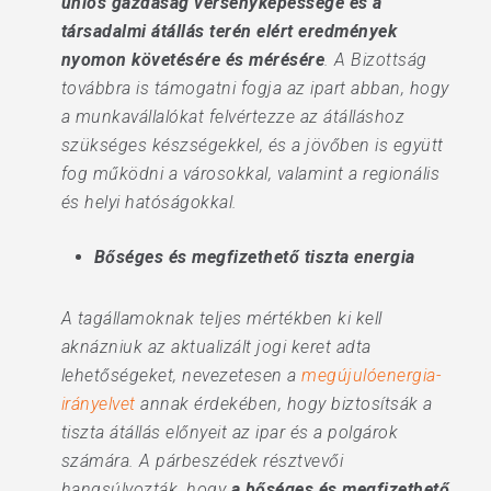
uniós gazdaság versenyképessége és a
társadalmi átállás terén elért eredmények
nyomon követésére és mérésére
. A Bizottság
továbbra is támogatni fogja az ipart abban, hogy
a munkavállalókat felvértezze az átálláshoz
szükséges készségekkel, és a jövőben is együtt
fog működni a városokkal, valamint a regionális
és helyi hatóságokkal.
Bőséges és megfizethető tiszta energia
A tagállamoknak teljes mértékben ki kell
aknázniuk az aktualizált jogi keret adta
lehetőségeket, nevezetesen a
megújulóenergia-
irányelvet
annak érdekében, hogy biztosítsák a
tiszta átállás előnyeit az ipar és a polgárok
számára. A párbeszédek résztvevői
hangsúlyozták, hogy
a bőséges és megfizethető,