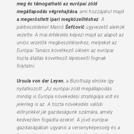
meg és támogatható az európai zöld
megállapodás végrehajtása
, ami hozzájárul majd
a megerősített ipari megközelítéshez
. A
párbeszédeket Maroš
Šefčovič
ügyvezető alelnök
vezette. A mai értékelés képezi majd az alapot az
uniós vezetők megbeszéléseihez, melyeket az
Európai Tanács következő ülésén az európai
tiszta átállás következő lépéseiről fognak
folytatni.
Ursula von der Leyen
, a Bizottság elnöke így
nyilatkozott: „Az európai zöld megállapodás
mindig is Európa növekedési stratégiája volt és
jelenleg is az. A tiszta növekedés valódi
előnyökkel jár gazdaságunk számára, amely
kedvezően fogadta ezeket. A jövő európai
gazdaságában ugyanis a versenyképesség és a