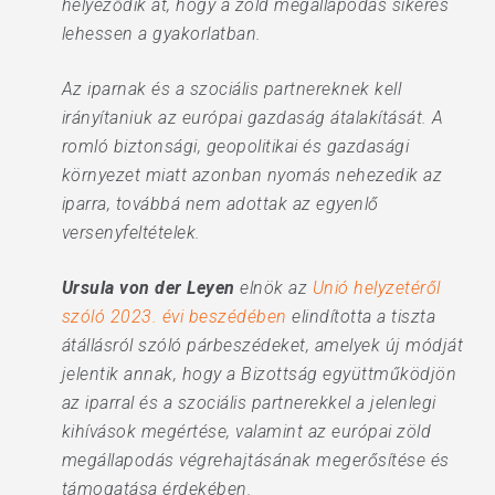
helyeződik át, hogy a zöld megállapodás sikeres
lehessen a gyakorlatban.
Az iparnak és a szociális partnereknek kell
irányítaniuk az európai gazdaság átalakítását. A
romló biztonsági, geopolitikai és gazdasági
környezet miatt azonban nyomás nehezedik az
iparra, továbbá nem adottak az egyenlő
versenyfeltételek.
Ursula von der Leyen
elnök az
Unió helyzetéről
szóló 2023. évi beszédében
elindította a tiszta
átállásról szóló párbeszédeket, amelyek új módját
jelentik annak, hogy a Bizottság együttműködjön
az iparral és a szociális partnerekkel a jelenlegi
kihívások megértése, valamint az európai zöld
megállapodás végrehajtásának megerősítése és
támogatása érdekében.