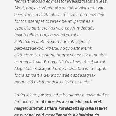
fenntarthatóság egymástól elválaszthatatlan lesz.
Most, hogy kiszámítható szabályozási keret van
érvényben, a tiszta átállásról szóló párbeszédek
fontos szerepet töltenek be az iparral és a
szociális partnerekkel való együttműködés
tekintetében, hogy a szabályokat a
leghatékonyabb módon hajtsák végre. A
párbeszédekből kiderül, hogy partnereink
elkötelezettek aziránt, hogy elvégezzék a munkát,
és megvalósítsák nagy ívű és alapvető céljainkat.
Meglátásaik alapján Európa továbbra is támogatni
fogja az ipart a dekarbonizált gazdaságnak
megfelelő üzleti modell kialakítása terén.”
Eddig kilenc párbeszédre került sor a tiszta átállás
témakörében.
Az ipar és a szociális partnerek
megerősítették szilárd kötelezettségvállalásukat
az európai zöld megállapodás kialakítása és