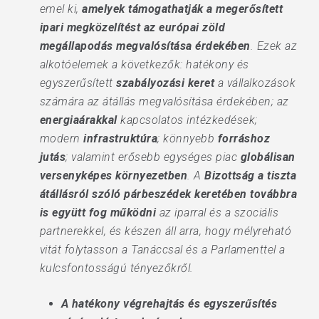
emel ki,
amelyek támogathatják
a megerősített
ipari megközelítést az európai zöld
megállapodás megvalósítása érdekében
. Ezek az
alkotóelemek a következők: hatékony és
egyszerűsített
szabályozási keret
a vállalkozások
számára az átállás megvalósítása érdekében; az
energiaárakkal
kapcsolatos intézkedések;
modern
infrastruktúra
; könnyebb
forráshoz
jutás
; valamint erősebb egységes piac
globálisan
versenyképes környezetben
. A
Bizottság a tiszta
átállásról szóló párbeszédek keretében továbbra
is együtt fog működni
az iparral és a szociális
partnerekkel, és készen áll arra, hogy mélyreható
vitát folytasson a Tanáccsal és a Parlamenttel a
kulcsfontosságú tényezőkről.
A hatékony végrehajtás és egyszerűsítés