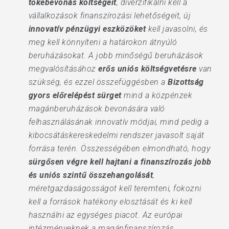
tőkebevonás költségeit
, diverzifikálni kell a
vállalkozások finanszírozási lehetőségeit, új
innovatív pénzügyi eszközöket
kell javasolni, és
meg kell könnyíteni a határokon átnyúló
beruházásokat. A jobb minőségű beruházások
megvalósításához
erős
uniós költségvetésre
van
szükség, és ezzel összefüggésben a
Bizottság
gyors előrelépést sürget
mind a közpénzek
magánberuházások bevonására való
felhasználásának innovatív módjai, mind pedig a
kibocsátáskereskedelmi rendszer javasolt saját
forrása terén. Összességében elmondható, hogy
sürgősen
végre kell hajtani a finanszírozás jobb
és uniós szintű összehangolását
,
méretgazdaságosságot kell teremteni, fokozni
kell a források hatékony elosztását és ki kell
használni az egységes piacot. Az európai
intézményeknek a magánfinanszírozás