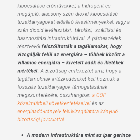
kibocsátású erőművekkel, a hidrogént és
megújuló, alacsony szén-dioxid-kibocsátású
tüzelőanyagokat előállító létesítményekkel, vagy a
szén-dioxid-leválasztási, -tárolási, -szállítási és -
hasznosítási infrastruktúrával. A párbeszédek
résztvevői
felszólították a tagállamokat, hogy
vizsgálják felül az energiára – többek között a
villamos energiára – kivetett adók és illetékek
mértékét
. A Bizottság emlékeztet arra, hogy a
tagállamoknak intézkedéseket kell hozniuk a
fosszilis tüzelőanyagok támogatásának
megszüntetésére, összhangban
a COP
közelmúltbeli következtetéseivel
és az
energiaadó-irányelv felülvizsgálatára irányuló
bizottsági javaslattal
.
A modern infrastruktúra mint az ipar gerince