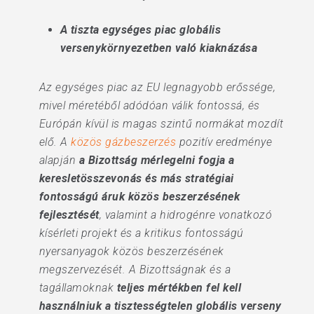
A tiszta egységes piac globális
versenykörnyezetben való kiaknázása
Az egységes piac az EU legnagyobb erőssége,
mivel méretéből adódóan válik fontossá, és
Európán kívül is magas szintű normákat mozdít
elő. A
közös gázbeszerzés
pozitív eredménye
alapján
a Bizottság mérlegelni fogja a
keresletösszevonás és más stratégiai
fontosságú áruk közös beszerzésének
fejlesztését
, valamint a hidrogénre vonatkozó
kísérleti projekt és a kritikus fontosságú
nyersanyagok közös beszerzésének
megszervezését. A Bizottságnak és a
tagállamoknak
teljes mértékben fel kell
használniuk a tisztességtelen globális verseny