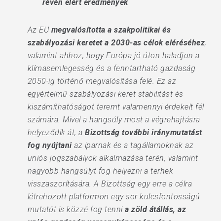
révén elért eredmények
Az EU
megvalósította a szakpolitikai és
szabályozási keretet
a 2030-as célok eléréséhez
,
valamint ahhoz, hogy Európa jó úton haladjon a
klímasemlegesség és a fenntartható gazdaság
2050-ig történő megvalósítása felé. Ez az
egyértelmű szabályozási keret stabilitást és
kiszámíthatóságot teremt valamennyi érdekelt fél
számára. Mivel a hangsúly most a végrehajtásra
helyeződik át, a
Bizottság további iránymutatást
fog nyújtani
az iparnak és a tagállamoknak az
uniós jogszabályok alkalmazása terén, valamint
nagyobb hangsúlyt fog helyezni a terhek
visszaszorítására. A Bizottság egy erre a célra
létrehozott platformon egy sor kulcsfontosságú
mutatót is közzé fog tenni
a zöld átállás, az