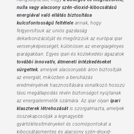
nulla vagy alacsony szén-dioxid-kibocsátású
energiával való ellátás biztosítása
kulcsfontosságú feltétele
annak, hogy
felgyorsítsuk az uniós gazdaság
dekarbonizációját és megőrizzük az európai ipar
versenyképességét, különösen az energiaigényes
iparágakban. Egyes ipari és közlekedési ágazatok
további innovatív, átmeneti intézkedéseket
sürgettek
, amelyek alacsonyabb áron biztosítják
az energiát, miközben a beruházás
eredményének hasznosítására vonatkozó hosszú
távú megállapodás révén biztonságot nyújtanak
az energiatermelők számára. Az ipar olyan
ipari
klaszterek létrehozását
is szorgalmazta, amelyek
összekapcsolják a legnagyobb
gyártólétesítményeket és csomópontokat a
kibocsátásmentes és alacsony szén-dioxid-