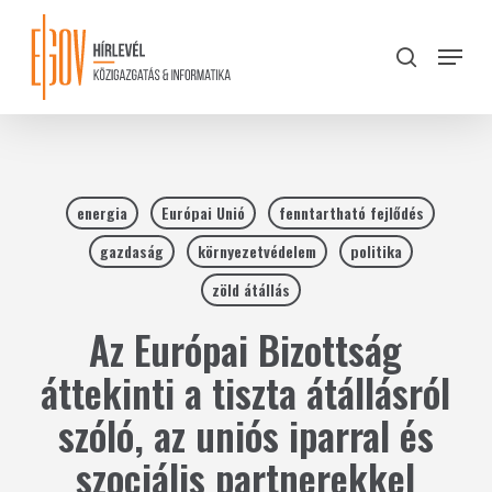
Skip
to
Menu
search
main
Close
content
Menu
energia
Európai Unió
fenntartható fejlődés
gazdaság
környezetvédelem
politika
zöld átállás
Az Európai Bizottság
áttekinti a tiszta átállásról
szóló, az uniós iparral és
szociális partnerekkel