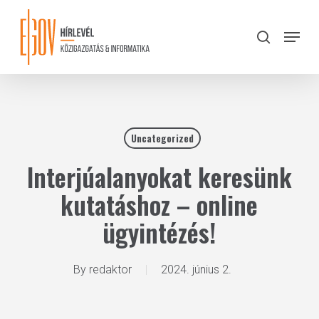
Skip
to
Menu
search
main
Close
content
Menu
Uncategorized
Interjúalanyokat keresünk
kutatáshoz – online
ügyintézés!
By
redaktor
2024. június 2.