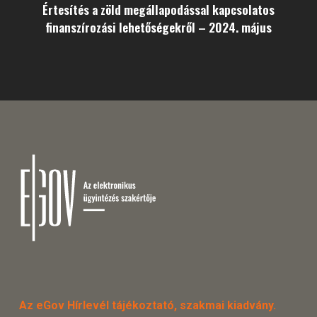
Értesítés a zöld megállapodással kapcsolatos
finanszírozási lehetőségekről – 2024. május
Az eGov Hírlevél tájékoztató, szakmai kiadvány.