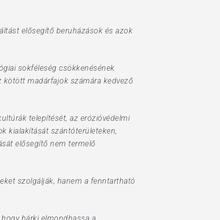
áltást elősegítő beruházások és azok
ológiai sokféleség csökkenésének
ez kötött madárfajok számára kedvező
ultúrák telepítését, az erózióvédelmi
k kialakítását szántóterületeken,
ítását elősegítő nem termelő
eket szolgálják, hanem a fenntartható
, hogy bárki elmondhassa a