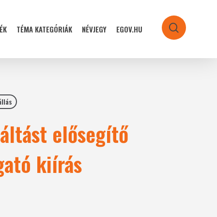
ÉK
TÉMA KATEGÓRIÁK
NÉVJEGY
EGOV.HU
search
állás
áltást elősegítő
ató kiírás