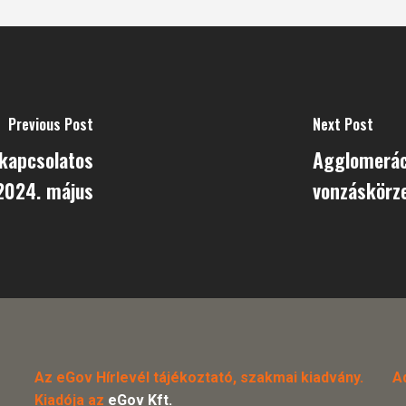
Previous Post
Next Post
 kapcsolatos
Agglomeráci
 2024. május
vonzáskörz
Az eGov Hírlevél tájékoztató, szakmai kiadvány.
A
Kiadója az
eGov Kft.