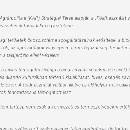
árpolitika (KAP) Stratégiai Terve alapján a „Földhasználat v
tervezetének társadalmi egyeztetése.
ági területek ökoszisztéma-szolgáltatásainak erősítése, a bi
orzók, az apróvadfajok vagy éppen a mezőgazdasági területh
 a talajerózió elleni védelem.
felhívás támogatni kívánja a biodiverzitás védelmi célú évelő k
 állandó kultúrákban történő kialakítását, füves, cserjés sávo
eteken. A földhasználat váltást, illetve az élőhelyek helyreáll
ok fenntartása is támogatott lesz.
 fenntartása nem csak a környezeti és természetvédelmi érték
ervezet széleskörű szakmai egyeztetés eredménye, de fontos