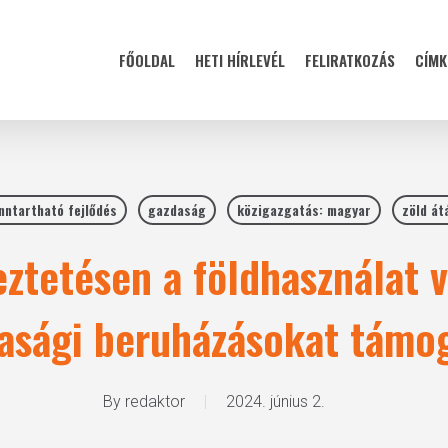
FŐOLDAL
HETI HÍRLEVÉL
FELIRATKOZÁS
CÍMK
nntartható fejlődés
gazdaság
közigazgatás: magyar
zöld át
ztetésen a földhasználat v
sági beruházásokat támog
By
redaktor
2024. június 2.