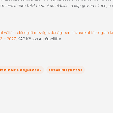
grárminisztérium KAP tematikus oldalán, a kap.gov.hu címen, a
at váltást elősegítő mezőgazdasági beruházásokat támogató ki
23 – 2027
; KAP Közös Agrárpolitika
koszisztéma-szolgáltatások
társadalmi egyeztetés