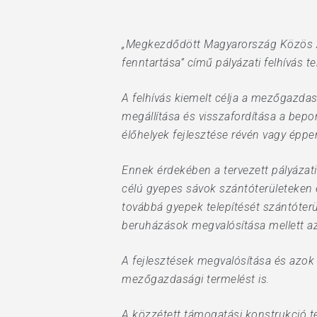
„Megkezdődött Magyarország Közös Agr
fenntartása” című pályázati felhívás 
A felhívás kiemelt célja a mezőgazdas
megállítása és visszafordítása a bep
élőhelyek fejlesztése révén vagy éppen
Ennek érdekében a tervezett pályázati 
célú gyepes sávok szántóterületeken és
továbbá gyepek telepítését szántóterül
beruházások megvalósítása mellett az
A fejlesztések megvalósítása és azok
mezőgazdasági termelést is.
A közzétett támogatási konstrukció t