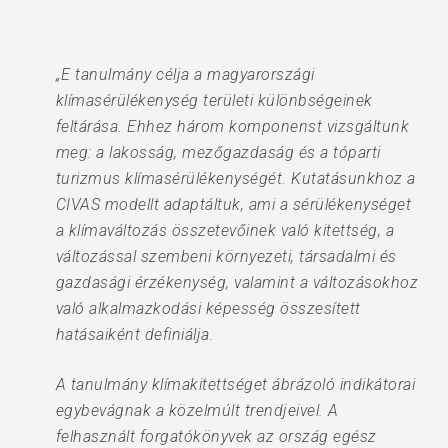
„E tanulmány célja a magyarországi
klímasérülékenység területi különbségeinek
feltárása. Ehhez három komponenst vizsgáltunk
meg: a lakosság, mezőgazdaság és a tóparti
turizmus klímasérülékenységét. Kutatásunkhoz a
CIVAS modellt adaptáltuk, ami a sérülékenységet
a klímaváltozás összetevőinek való kitettség, a
változással szembeni környezeti, társadalmi és
gazdasági érzékenység, valamint a változásokhoz
való alkalmazkodási képesség összesített
hatásaiként definiálja.
A tanulmány klímakitettséget ábrázoló indikátorai
egybevágnak a közelmúlt trendjeivel. A
felhasznált forgatókönyvek az ország egész