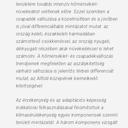
területére további intenzív hőmérséklet-
növekedést vetítenek előre. Ezzel szemben a
csapadék változása a közelmúltban és a jövőben
is jóval differenciáltabb mintázatot mutat: az
ország keleti, északkeleti harmadában
számottevő csökkenéssel, az ország nyugati,
délnyugati részében akár növekedéssel is lehet
számolni. A hőmérséklet- és csapadékváltozás
trendjeinek megfelelően az aszálykitettség
várható változása is jelentős térbeli differenciát
mutat, az Alföld közepének kiemelkedő
kitettségével.
Az érzékenység és az adaptációs képesség
indikátorai felhasználásával finomítottuk a
klímasérülékenység egyes komponensek szerinti
területi mintázatát. A három komponens vizsgált