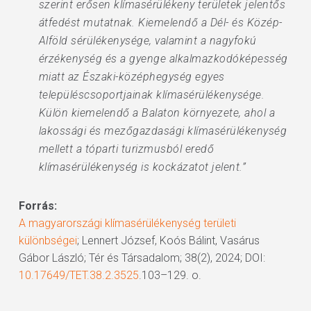
szerint erősen klímasérülékeny területek jelentős
átfedést mutatnak. Kiemelendő a Dél- és Közép-
Alföld sérülékenysége, valamint a nagyfokú
érzékenység és a gyenge alkalmazkodóképesség
miatt az Északi-középhegység egyes
településcsoportjainak klímasérülékenysége.
Külön kiemelendő a Balaton környezete, ahol a
lakossági és mezőgazdasági klímasérülékenység
mellett a tóparti turizmusból eredő
klímasérülékenység is kockázatot jelent.”
Forrás:
A magyarországi klímasérülékenység területi
különbségei
; Lennert József, Koós Bálint, Vasárus
Gábor László; Tér és Társadalom; 38(2), 2024; DOI:
10.17649/TET.38.2.3525
.103–129. o.