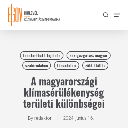
Skip
to
Menu
search
main
Close
content
Menu
fenntartható fejlődés
közigazgatás: magyar
szakirodalom
társadalom
zöld átállás
A magyarországi
klímasérülékenység
területi különbségei
By
redaktor
2024. június 16.