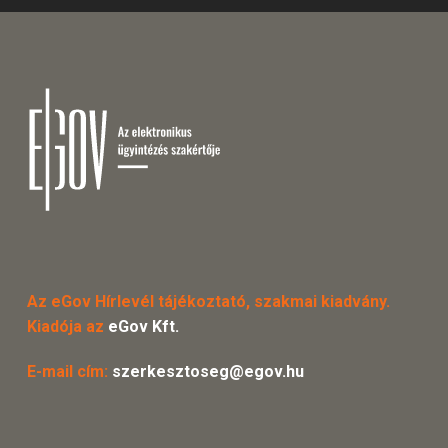
Az eGov Hírlevél tájékoztató, szakmai kiadvány.
Kiadója az
eGov Kft.
E-mail cím:
szerkesztoseg@egov.hu