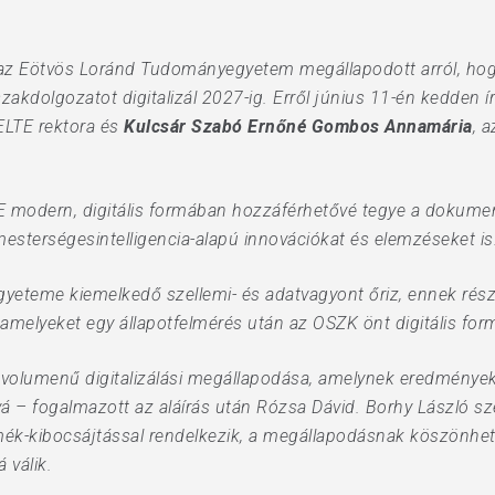
 az Eötvös Loránd Tudományegyetem megállapodott arról, ho
szakdolgozatot digitalizál 2027-ig. Erről június 11-én kedden 
 ELTE rektora és
Kulcsár Szabó Ernőné Gombos Annamária
, 
E modern, digitális formában hozzáférhetővé tegye a dokum
esterségesintelligencia-alapú innovációkat és elemzéseket is
eteme kiemelkedő szellemi- és adatvagyont őriz, ennek rész
 amelyeket egy állapotfelmérés után az OSZK önt digitális for
olumenű digitalizálási megállapodása, amelynek eredményeké
á – fogalmazott az aláírás után Rózsa Dávid. Borhy László sz
ék-kibocsájtással rendelkezik, a megállapodásnak köszönhe
 válik.