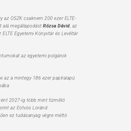
gy az OSZK csaknem 200 ezer ELTE-
írt alá megállapodást
Rózsa Dávid
, az
az ELTE Egyetemi Könyvtár és Levéltár
entumokat az egyetemi polgárok
.
e az a mintegy 186 ezer papíralapú
mába.
nt 2027-ig több mint tízmillió
erint az Eötvös Loránd
tően ez tudásanyag végre méltó