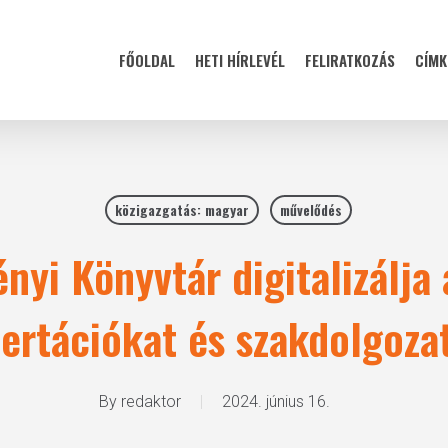
FŐOLDAL
HETI HÍRLEVÉL
FELIRATKOZÁS
CÍMK
közigazgatás: magyar
művelődés
nyi Könyvtár digitalizálja 
zertációkat és szakdolgoza
By
redaktor
2024. június 16.