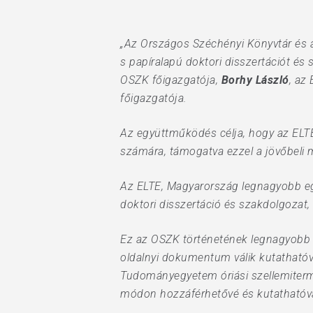
„Az Országos Széchényi Könyvtár és
s papíralapú doktori disszertációt és 
OSZK főigazgatója,
Borhy László
, az
főigazgatója.
Az együttműködés célja, hogy az ELT
számára, támogatva ezzel a jövőbeli m
Az ELTE, Magyarország legnagyobb egy
doktori disszertáció és szakdolgozat,
Ez az OSZK történetének legnagyobb v
oldalnyi dokumentum válik kutathatóv
Tudományegyetem óriási szellemiterm
módon hozzáférhetővé és kutathatóvá