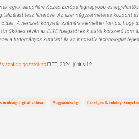
ak egyik alappillére Közép-Európa legnagyobb és legjelentőse
gitalizálást tesz lehetővé. Az ezer négyzetméteres központ e
tt oldalt. A nemzeti könyvtár számára kiemelten fontos, hogy d
gyüttműködés révén az ELTE hallgatói és kutatói korszerű for
el a tudományos kutatást és az innovatív technológiai fejles
t és szakdolgozatokat
; ELTE; 2024. június 12.
is örökség digitalizálása
Magyarország
Országos Széchényi Könyvtá