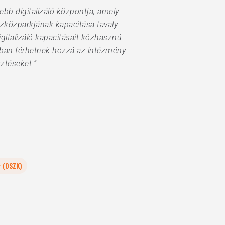
bb digitalizáló központja, amely
szközparkjának kapacitása tavaly
igitalizáló kapacitásait közhasznú
mában férhetnek hozzá az intézmény
ztéseket.”
r (OSZK)