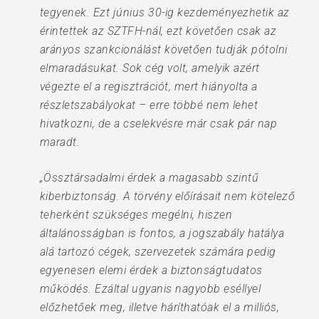
tegyenek. Ezt június 30-ig kezdeményezhetik az
érintettek az SZTFH-nál, ezt követően csak az
arányos szankcionálást követően tudják pótolni
elmaradásukat. Sok cég volt, amelyik azért
végezte el a regisztrációt, mert hiányolta a
részletszabályokat – erre többé nem lehet
hivatkozni, de a cselekvésre már csak pár nap
maradt.
„Össztársadalmi érdek a magasabb szintű
kiberbiztonság. A törvény előírásait nem kötelező
teherként szükséges megélni, hiszen
általánosságban is fontos, a jogszabály hatálya
alá tartozó cégek, szervezetek számára pedig
egyenesen elemi érdek a biztonságtudatos
működés. Ezáltal ugyanis nagyobb eséllyel
előzhetőek meg, illetve háríthatóak el a milliós,