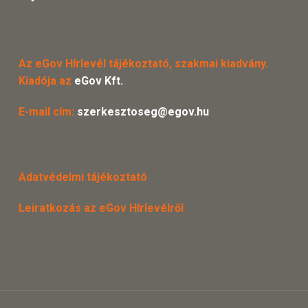
Az eGov Hírlevél tájékoztató, szakmai kiadvány.
Kiadója az
eGov Kft.
E-mail cím:
szerkesztoseg@egov.hu
Adatvédelmi tájékoztató
Leiratkozás az eGov Hírlevélről