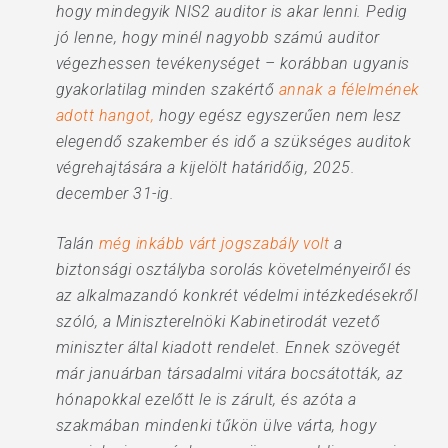
hogy mindegyik NIS2 auditor is akar lenni. Pedig
jó lenne, hogy minél nagyobb számú auditor
végezhessen tevékenységet – korábban ugyanis
gyakorlatilag minden szakértő
annak a félelmének
adott hangot,
hogy egész egyszerűen nem lesz
elegendő szakember és idő a szükséges auditok
végrehajtására a kijelölt határidőig, 2025.
december 31-ig.
Talán
még inkább várt jogszabály volt
a
biztonsági osztályba sorolás követelményeiről és
az alkalmazandó konkrét védelmi intézkedésekről
szóló, a Miniszterelnöki Kabinetirodát vezető
miniszter által kiadott rendelet. Ennek szövegét
már januárban társadalmi vitára bocsátották, az
hónapokkal ezelőtt le is zárult, és azóta a
szakmában mindenki tűkön ülve várta, hogy