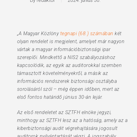
By
redaktor
2024. június 30.
„A Magyar Közlöny
tegnapi (68.) számában
két
olyan rendelet is megjelent, amelyet már nagyon
vártak a magyar információbiztonsági ipar
szereplői. Mindkettő a NIS2 szabályozáshoz
kapcsolódik, az egyik az auditorokkal szemben
támasztott követelményekről, a másik az
információs rendszerek biztonsági osztályba
sorolásáról szól – még éppen időben, mert az
első fontos határidő június 30-án lejár.
Az első rendeletet az SZTFH elnöke jegyzi,
minthogy az SZTFH lesz az a hatóság, amely az a
kiberbiztonsági audit végrehajtására jogosult
auditorok nyilvántartását végzi. A jogszabály