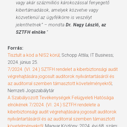
vagy akár százmilliós károkozással fenyegető
kibertámadások, amelyek közvetve vagy
közvetlenül az ügyfélkörre is veszélyt
jelenthetnek” – mondta
Dr. Nagy László, az
SZTFH elnöke
.”
Forrás:
Tisztult a köd a NIS2 körül
; Schopp Attila; IT Business;
2024. június 25.
7/2024. (VI. 24.) SZTFH rendelet a kiberbiztonsági audit
végrehajtására jogosult auditorok nyilvántartásáról és
az auditorral szemben támasztott követelményekről
;
Nemzeti Jogszabálytár
A Szabályozott Tevékenységek Felügyeleti Hatósága
elnökének 7/2024. (VI. 24.) SZTFH rendelete a
kiberbiztonsági audit végrehajtására jogosult auditorok
nyilvántartásáról és az auditorral szemben támasztott
követelményekről
; Magyar Közlöny; 2024. évi 68. szám;