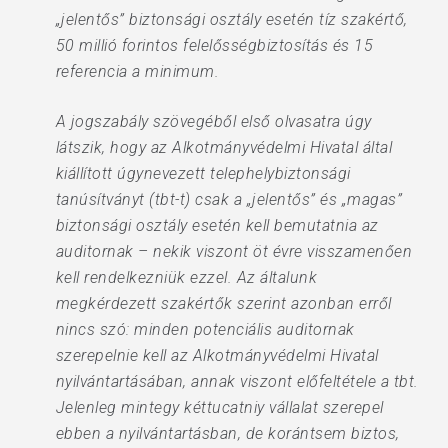
„jelentős” biztonsági osztály esetén tíz szakértő,
50 millió forintos felelősségbiztosítás és 15
referencia a minimum.
A jogszabály szövegéből első olvasatra úgy
látszik, hogy az Alkotmányvédelmi Hivatal által
kiállított úgynevezett telephelybiztonsági
tanúsítványt (tbt-t) csak a „jelentős” és „magas”
biztonsági osztály esetén kell bemutatnia az
auditornak – nekik viszont öt évre visszamenően
kell rendelkezniük ezzel. Az általunk
megkérdezett szakértők szerint azonban erről
nincs szó: minden potenciális auditornak
szerepelnie kell az Alkotmányvédelmi Hivatal
nyilvántartásában, annak viszont előfeltétele a tbt.
Jelenleg mintegy kéttucatniy vállalat szerepel
ebben a nyilvántartásban, de korántsem biztos,