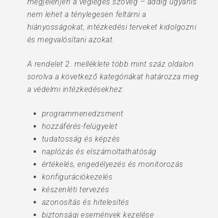
megjelenjen a végleges szöveg – addig ugyanis
nem lehet a ténylegesen feltárni a
hiányosságokat, intézkedési terveket kidolgozni
és megvalósítani azokat.
A rendelet 2. melléklete több mint száz oldalon
sorolva a következő kategóriákat határozza meg
a védelmi intézkedésekhez:
programmenedzsment
hozzáférés-felügyelet
tudatosság és képzés
naplózás és elszámoltathatóság
értékelés, engedélyezés és monitorozás
konfigurációkezelés
készenléti tervezés
azonosítás és hitelesítés
biztonsági események kezelése