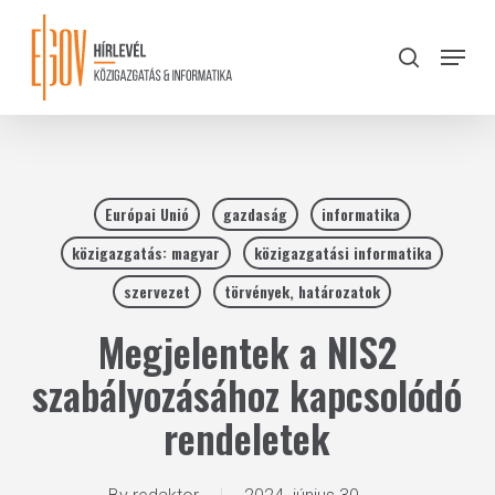
Skip
to
Menu
search
main
Close
content
Menu
Európai Unió
gazdaság
informatika
közigazgatás: magyar
közigazgatási informatika
szervezet
törvények, határozatok
Megjelentek a NIS2
szabályozásához kapcsolódó
rendeletek