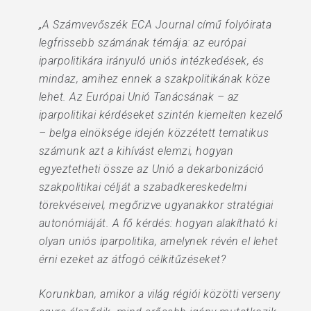
„A Számvevőszék ECA Journal című folyóirata
legfrissebb számának témája: az európai
iparpolitikára irányuló uniós intézkedések, és
mindaz, amihez ennek a szakpolitikának köze
lehet. Az Európai Unió Tanácsának – az
iparpolitikai kérdéseket szintén kiemelten kezelő
– belga elnöksége idején közzétett tematikus
számunk azt a kihívást elemzi, hogyan
egyeztetheti össze az Unió a dekarbonizáció
szakpolitikai célját a szabadkereskedelmi
törekvéseivel, megőrizve ugyanakkor stratégiai
autonómiáját. A fő kérdés: hogyan alakítható ki
olyan uniós iparpolitika, amelynek révén el lehet
érni ezeket az átfogó célkitűzéseket?
Korunkban, amikor a világ régiói közötti verseny