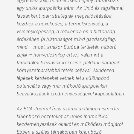
egyre éleződik, mind erősebb igény mutatkozik
egy uniós iparpolitika iránt. Az Unió és tagállamai
lassanként ipari stratégiák megvalósításába
kezdtek a növekedés, a termelékenység, a
versenyképesség, a reziliencia és a biztonság
érdekében (a biztonságot mind gazdaságilag,
mind – most, amikor Európa területén háború
zajlik – honvédelmileg értve), valamint a
társadalmi kihívások kezelése, például iparágaik
környezetbarátabbá tétele céljával. Mindezen
lépések kérdéseket vetnek fel a különböző
potenciális vagy már működő iparpolitikai
beavatkozások eredményességével kapcsolatban.
Az ECA Journal friss száma dióhéjban ismertet
különböző nézeteket az uniós iparpolitikai
kezdeményezések okairól és működési módjáról.
Ebben a széles témakörben különböző