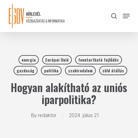
Skip
to
Menu
search
main
Close
content
Menu
energia
Európai Unió
fenntartható fejlődés
gazdaság
politika
szakirodalom
zöld átállás
Hogyan alakítható az uniós
iparpolitika?
By
redaktor
2024. július 21.