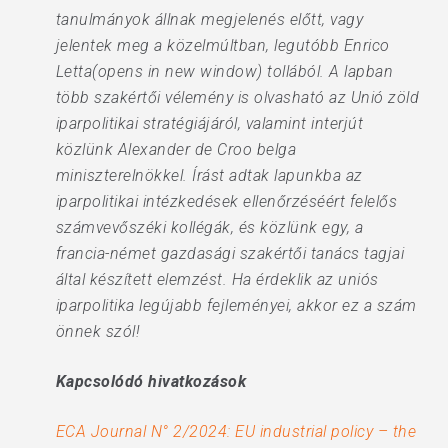
tanulmányok állnak megjelenés előtt, vagy
jelentek meg a közelmúltban, legutóbb Enrico
Letta(opens in new window) tollából. A lapban
több szakértői vélemény is olvasható az Unió zöld
iparpolitikai stratégiájáról, valamint interjút
közlünk Alexander de Croo belga
miniszterelnökkel. Írást adtak lapunkba az
iparpolitikai intézkedések ellenőrzéséért felelős
számvevőszéki kollégák, és közlünk egy, a
francia-német gazdasági szakértői tanács tagjai
által készített elemzést. Ha érdeklik az uniós
iparpolitika legújabb fejleményei, akkor ez a szám
önnek szól!
Kapcsolódó hivatkozások
ECA Journal N° 2/2024: EU industrial policy – the