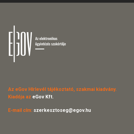
Az eGov Hírlevél tájékoztató, szakmai kiadvány.
Kiadója az
eGov Kft.
E-mail cím:
szerkesztoseg@egov.hu