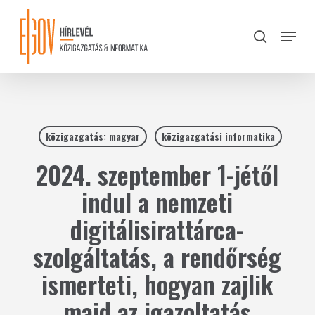
Skip
to
Menu
search
main
Close
content
Menu
közigazgatás: magyar
közigazgatási informatika
2024. szeptember 1-jétől
indul a nemzeti
digitálisirattárca-
szolgáltatás, a rendőrség
ismerteti, hogyan zajlik
majd az igazoltatás