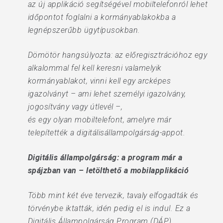
az új applikáció segítségével mobiltelefonról lehet
időpontot foglalni a kormányablakokba a
legnépszerűbb ügytípusokban.
Dömötör hangsúlyozta: az előregisztrációhoz egy
alkalommal fel kell keresni valamelyik
kormányablakot, vinni kell egy arcképes
igazolványt – ami lehet személyi igazolvány,
jogosítvány vagy útlevél –,
és egy olyan mobiltelefont, amelyre már
telepítették a digitálisállampolgárság-appot.
Digitális állampolgárság: a program már a
spájzban van – letölthető a mobilapplikáció
Több mint két éve tervezik, tavaly elfogadták és
törvénybe iktatták, idén pedig el is indul. Ez a
Digitális Állampolgárság Program (DÁP),