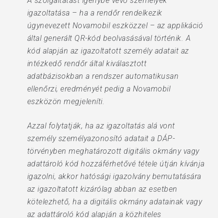
A szolgáltatást igénybe vevő személyek
igazoltatása – ha a rendőr rendelkezik
úgynevezett Novamobil eszközzel – az applikáció
által generált QR-kód beolvasásával történik. A
kód alapján az igazoltatott személy adatait az
intézkedő rendőr által kiválasztott
adatbázisokban a rendszer automatikusan
ellenőrzi, eredményét pedig a Novamobil
eszközön megjeleníti.
Azzal folytatják, ha az igazoltatás alá vont
személy személyazonosító adatait a DÁP-
törvényben meghatározott digitális okmány vagy
adattároló kód hozzáférhetővé tétele útján kívánja
igazolni, akkor hatósági igazolvány bemutatására
az igazoltatott kizárólag abban az esetben
kötelezhető, ha a digitális okmány adatainak vagy
az adattároló kód alapján a közhiteles