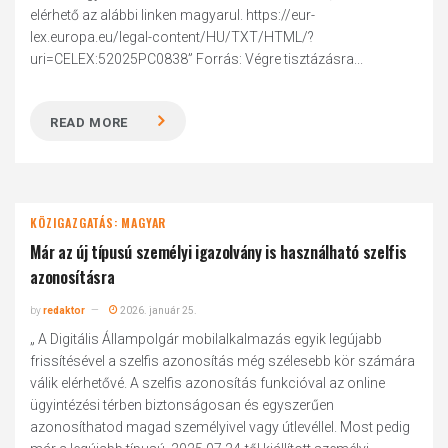
elérhető az alábbi linken magyarul. https://eur-
lex.europa.eu/legal-content/HU/TXT/HTML/?
uri=CELEX:52025PC0838” Forrás: Végre tisztázásra...
READ MORE
KÖZIGAZGATÁS: MAGYAR
Már az új típusú személyi igazolvány is használható szelfis
azonosításra
by
redaktor
2026. január 25.
„ A Digitális Állampolgár mobilalkalmazás egyik legújabb
frissítésével a szelfis azonosítás még szélesebb kör számára
válik elérhetővé. A szelfis azonosítás funkcióval az online
ügyintézési térben biztonságosan és egyszerűen
azonosíthatod magad személyivel vagy útlevéllel. Most pedig