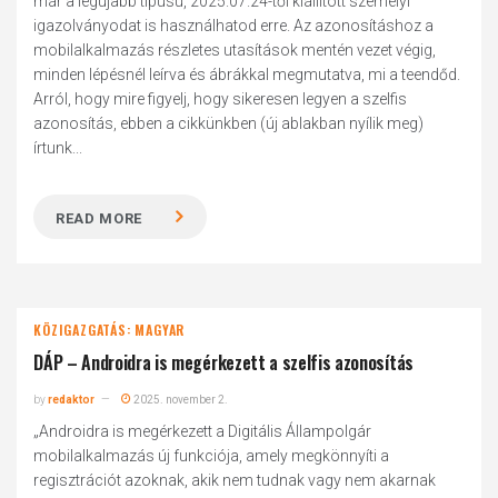
már a legújabb típusú, 2025.07.24-től kiállított személyi
igazolványodat is használhatod erre. Az azonosításhoz a
mobilalkalmazás részletes utasítások mentén vezet végig,
minden lépésnél leírva és ábrákkal megmutatva, mi a teendőd.
Arról, hogy mire figyelj, hogy sikeresen legyen a szelfis
azonosítás, ebben a cikkünkben (új ablakban nyílik meg)
írtunk...
READ MORE
KÖZIGAZGATÁS: MAGYAR
DÁP – Androidra is megérkezett a szelfis azonosítás
by
redaktor
2025. november 2.
„Androidra is megérkezett a Digitális Állampolgár
mobilalkalmazás új funkciója, amely megkönnyíti a
regisztrációt azoknak, akik nem tudnak vagy nem akarnak