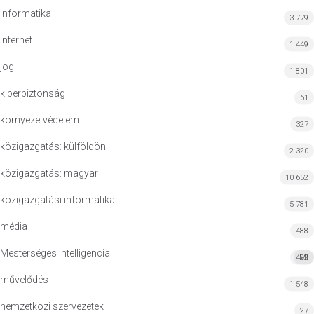
informatika
3 779
Internet
1 449
jog
1 801
kiberbiztonság
61
környezetvédelem
327
közigazgatás: külföldön
2 320
közigazgatás: magyar
10 652
közigazgatási informatika
5 781
média
488
Mesterséges Intelligencia
422
MI
művelődés
1 548
nemzetközi szervezetek
27