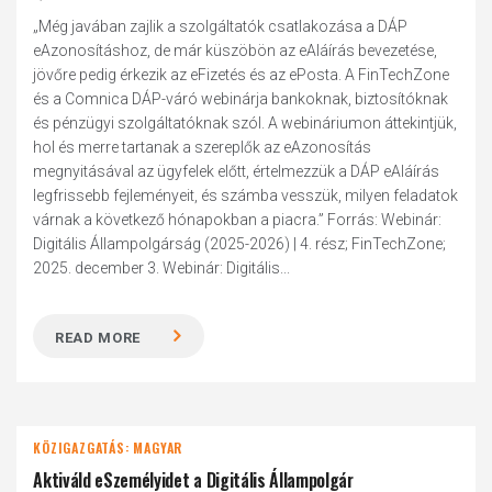
„Még javában zajlik a szolgáltatók csatlakozása a DÁP
eAzonosításhoz, de már küszöbön az eAláírás bevezetése,
jövőre pedig érkezik az eFizetés és az ePosta. A FinTechZone
és a Comnica DÁP-váró webinárja bankoknak, biztosítóknak
és pénzügyi szolgáltatóknak szól. A webináriumon áttekintjük,
hol és merre tartanak a szereplők az eAzonosítás
megnyitásával az ügyfelek előtt, értelmezzük a DÁP eAláírás
legfrissebb fejleményeit, és számba vesszük, milyen feladatok
várnak a következő hónapokban a piacra.” Forrás: Webinár:
Digitális Állampolgárság (2025-2026) | 4. rész; FinTechZone;
2025. december 3. Webinár: Digitális...
READ MORE
KÖZIGAZGATÁS: MAGYAR
Aktiváld eSzemélyidet a Digitális Állampolgár