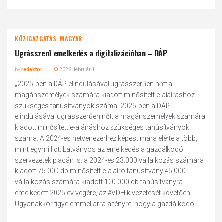
KÖZIGAZGATÁS: MAGYAR
Ugrásszerű emelkedés a digitalizációban – DÁP
by
redaktor
2026. február 1.
„2025-ben a DÁP elindulásával ugrásszerűen nőtt a
magánszemélyek számára kiadott minősített e-aláíráshoz
szükséges tanúsítványok száma. 2025-ben a DÁP
elindulásával ugrásszerűen nőtt a magánszemélyek számára
kiadott minősített e-aláíráshoz szükséges tanúsítványok
száma. A 2024-es hetvenezerhez képest mára elérte a több,
mint egymilliót. Látványos az emelkedés a gazdálkodó
szervezetek piacán is: a 2024-es 23.000 vállalkozás számára
kiadott 75.000 db minősített e-aláíró tanúsítvány 45.000
vállalkozás számára kiadott 100.000 db tanúsítványra
emelkedett 2025 év végére, az AVDH kivezetését követően.
Ugyanakkor figyelemmel arra a tényre, hogy a gazdálkodó...