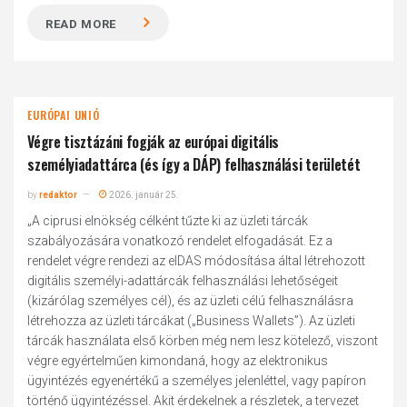
READ MORE
EURÓPAI UNIÓ
Végre tisztázáni fogják az európai digitális
személyiadattárca (és így a DÁP) felhasználási területét
by
redaktor
2026. január 25.
„A ciprusi elnökség célként tűzte ki az üzleti tárcák
szabályozására vonatkozó rendelet elfogadását. Ez a
rendelet végre rendezi az eIDAS módosítása által létrehozott
digitális személyi-adattárcák felhasználási lehetőségeit
(kizárólag személyes cél), és az üzleti célú felhasználásra
létrehozza az üzleti tárcákat („Business Wallets”). Az üzleti
tárcák használata első körben még nem lesz kötelező, viszont
végre egyértelműen kimondaná, hogy az elektronikus
ügyintézés egyenértékű a személyes jelenléttel, vagy papíron
történő ügyintézéssel. Akit érdekelnek a részletek, a tervezet