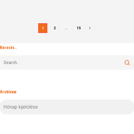
1
2
…
15
Keresés..
Archívum
Archívum