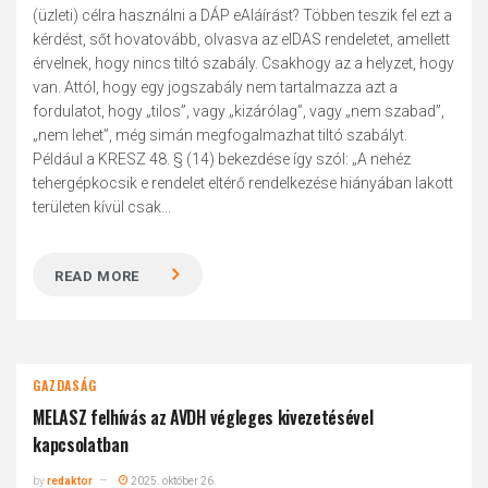
(üzleti) célra használni a DÁP eAláírást? Többen teszik fel ezt a
kérdést, sőt hovatovább, olvasva az eIDAS rendeletet, amellett
érvelnek, hogy nincs tiltó szabály. Csakhogy az a helyzet, hogy
van. Attól, hogy egy jogszabály nem tartalmazza azt a
fordulatot, hogy „tilos”, vagy „kizárólag”, vagy „nem szabad”,
„nem lehet”, még simán megfogalmazhat tiltó szabályt.
Például a KRESZ 48. § (14) bekezdése így szól: „A nehéz
tehergépkocsik e rendelet eltérő rendelkezése hiányában lakott
területen kívül csak...
READ MORE
GAZDASÁG
MELASZ felhívás az AVDH végleges kivezetésével
kapcsolatban
by
redaktor
2025. október 26.