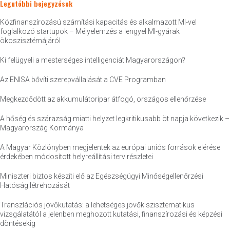
Legutóbbi bejegyzések
Közfinanszírozású számítási kapacitás és alkalmazott MI-vel
foglalkozó startupok – Mélyelemzés a lengyel MI-gyárak
ökoszisztémájáról
Ki felügyeli a mesterséges intelligenciát Magyarországon?
Az ENISA bővíti szerepvállalását a CVE Programban
Megkezdődött az akkumulátoripar átfogó, országos ellenőrzése
A hőség és szárazság miatti helyzet legkritikusabb öt napja következik –
Magyarország Kormánya
A Magyar Közlönyben megjelentek az európai uniós források elérése
érdekében módosított helyreállítási terv részletei
Miniszteri biztos készíti elő az Egészségügyi Minőségellenőrzési
Hatóság létrehozását
Transzlációs jövőkutatás: a lehetséges jövők szisztematikus
vizsgálatától a jelenben meghozott kutatási, finanszírozási és képzési
döntésekig