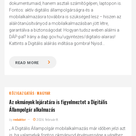
dokumentumaid, hanem asztali számítógépen, laptopon is.
Fontos: aktív digitális állampolgárságra és a
mobilalkalmazásra továbbra is szükséged lesz – hiszen az
aláírótanúsítványod a mobilalkalmazásban jött létre,
garantálva a biztonságodat. Hogyan tudsz weben aláírni a
DÁP-pal? Irány a dap.gov.hu/ugyintezes/digitalis-alairas!
Kattints a Digitális aláírás indítása gombra! Nyisd...
READ MORE
KÖZIGAZGATÁS: MAGYAR
Az okmányok lejáratára is figyelmeztet a Digitális
Állampolgár alkalmazás
by
redaktor
2026. február 8.
„ A Digitális Állampolgár mobilalkalmazás már időben jelzi azt
is, ha valamelyik fontos okmányod érvényessége a végéhez