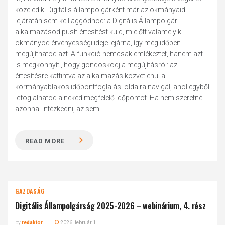
közeledik. Digitális állampolgárként már az okmányaid
lejáratán sem kell aggódnod: a Digitális Állampolgár
alkalmazásod push értesítést küld, mielőtt valamelyik
okmányod érvényességi ideje lejárna, így még időben
megújíthatod azt. A funkció nemcsak emlékeztet, hanem azt
is megkönnyíti, hogy gondoskodj a megújításról: az
értesítésre kattintva az alkalmazás közvetlenül a
kormányablakos időpontfoglalási oldalra navigál, ahol egyből
lefoglalhatod a neked megfelelő időpontot. Ha nem szeretnél
azonnal intézkedni, az sem...
READ MORE
GAZDASÁG
Digitális Állampolgárság 2025-2026 – webinárium, 4. rész
by
redaktor
2026. február 1.