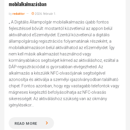
mobilalkalmazásban
by
redaktor
2026. február 1.
„ A Digitális Állampolgár mobilalkalmazás újabb fontos
fejlesztéssel bővült: mostantól közvetlenül az appon belül
aktiválhatod eSzemélyidet. Ezentúl közvetlenül a digitális
állampolgárság regisztrációs folyamatának részeként, a
mobilalkalmazáson belül aktiválhatod az eSzemélyidet. Így
nem kell másik alkalmazást használnod vagy
kormányablakos segítséget kérned az aktiváláshoz, ezáltal a
DÁP-regisztrációdat is gyorsabban elvégezheted. Az
alkalmazás a készülék NFC-olvasójának segítségével
azonosítja és aktiválja a személyi igazolványodban található
chipet. Fontos azonban, hogy egy vastagabb telefontok vagy
mágneses kiegészítő befolyásolhatja az NFC-olvasás
sikerességét. Az aktiváláshoz szükség van az okmány
igénylésekor...
READ MORE