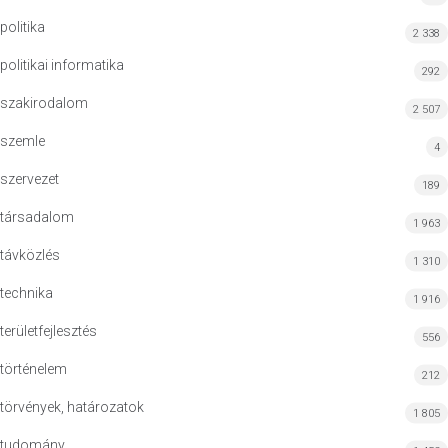
politika
2 338
politikai informatika
292
szakirodalom
2 507
szemle
4
szervezet
189
társadalom
1 963
távközlés
1 310
technika
1 916
területfejlesztés
556
történelem
212
törvények, határozatok
1 805
tudomány