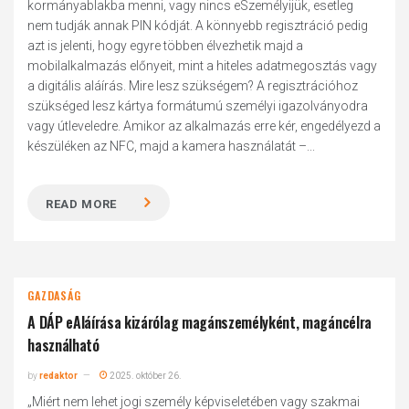
kormányablakba menni, vagy nincs eSzemélyijük, esetleg
nem tudják annak PIN kódját. A könnyebb regisztráció pedig
azt is jelenti, hogy egyre többen élvezhetik majd a
mobilalkalmazás előnyeit, mint a hiteles adatmegosztás vagy
a digitális aláírás. Mire lesz szükségem? A regisztrációhoz
szükséged lesz kártya formátumú személyi igazolványodra
vagy útleveledre. Amikor az alkalmazás erre kér, engedélyezd a
készüléken az NFC, majd a kamera használatát –...
READ MORE
GAZDASÁG
A DÁP eAláírása kizárólag magánszemélyként, magáncélra
használható
by
redaktor
2025. október 26.
„Miért nem lehet jogi személy képviseletében vagy szakmai