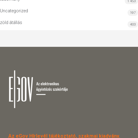
1 453
Uncategorized
197
zöld átállás
403
Az eGov Hírlevél tájékoztató, szakmai kiadvány.