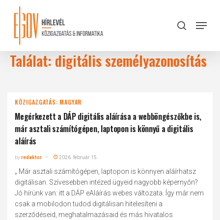
Skip
to
Menu
search
main
Close
content
Menu
Találat: digitális személyazonosítás
KÖZIGAZGATÁS: MAGYAR
Megérkezett a DÁP digitális aláírása a webböngészőkbe is,
már asztali számítógépen, laptopon is könnyű a digitális
aláírás
by
redaktor
2026. február 15.
„ Már asztali számítógépen, laptopon is könnyen aláírhatsz
digitálisan. Szívesebben intézed ügyeid nagyobb képernyőn?
Jó hírünk van: itt a DÁP eAláírás webes változata. Így már nem
csak a mobilodon tudod digitálisan hitelesíteni a
szerződéseid, meghatalmazásaid és más hivatalos