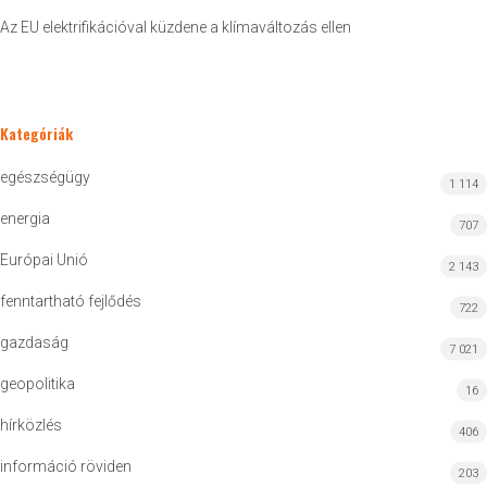
Az EU elektrifikációval küzdene a klímaváltozás ellen
Kategóriák
egészségügy
1 114
energia
707
Európai Unió
2 143
fenntartható fejlődés
722
gazdaság
7 021
geopolitika
16
hírközlés
406
információ röviden
203