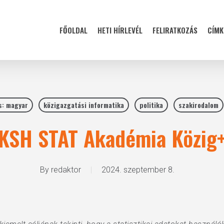
FŐOLDAL
HETI HÍRLEVÉL
FELIRATKOZÁS
CÍMK
s: magyar
közigazgatási informatika
politika
szakirodalom
KSH STAT Akadémia Közig
By
redaktor
2024. szeptember 8.