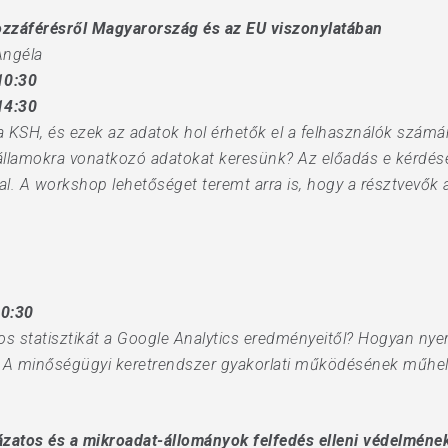
ozzáférésről Magyarország és az EU viszonylatában
Angéla
10:30
14:30
a KSH, és ezek az adatok hol érhetők el a felhasználók számá
llamokra vonatkozó adatokat keresünk? Az előadás e kérdése
l. A workshop lehetőséget teremt arra is, hogy a résztvevők 
10:30
 statisztikát a Google Analytics eredményeitől? Hogyan nyeri 
ó? A minőségügyi keretrendszer gyakorlati működésének műhely
ázatos és a mikroadat-állományok felfedés elleni védelméne