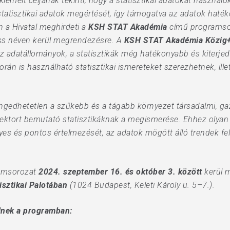
 kiemelt céljának tekinti, hogy a statisztikai adatokat haszná
 statisztikai adatok megértését, így támogatva az adatok haté
 a Hivatal meghirdeti a
KSH STAT Akadémia
című programsor
ess néven kerül megrendezésre. A
KSH STAT Akadémia Közig
 az adatállományok, a statisztikák még hatékonyabb és kiterje
rán is használható statisztikai ismereteket szerezhetnek, ill
.
ngedhetetlen a szűkebb és a tágabb környezet társadalmi, ga
szektort bemutató statisztikáknak a megismerése. Ehhez olya
elyes és pontos értelmezését, az adatok mögött álló trendek f
amsorozat
2024. szeptember 16. és október 3. között
kerül 
isztikai Palotában
(1024 Budapest, Keleti Károly u. 5–7.).
lnek a programban: