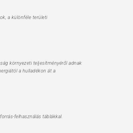
k, a különféle területi
aság környezeti teljesítményéről adnak
ergiától a hulladékon át a
orrás-felhasználás táblákkal.