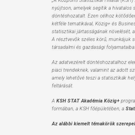
„A Központi Statisztikai Hivatal (KSH)
nyújtson, amelyek segítik a hivatalos
döntéshozatalt. Ezen célhoz kötődően
kétféle tematikával, Közig+ és Busin
statisztikai jártasságának növelését,
A résztvevők széles körű, munkájuk so
társadalmi és gazdasági folyamataiba
Az adatvezérelt döntéshozatalhoz ele
piaci trendeknek, valamint az adott 
amely lehetővé teszi a statisztikák h
feltárását.
A
KSH STAT Akadémia Közig+
progr
formában, a KSH főépületében, a
Stat
Hit enter to search or ESC to close
Az alábbi kiemelt témakörök szerepe