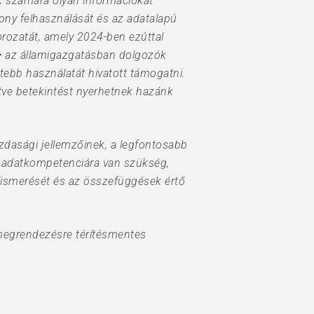
lók számára olyan információkat
kony felhasználását és az adatalapú
ozatát, amely 2024-ben ezúttal
+
az államigazgatásban dolgozók
dtebb használatát hivatott támogatni.
etve betekintést nyerhetnek hazánk
zdasági jellemzőinek, a legfontosabb
n adatkompetenciára van szükség,
elismerését és az összefüggések értő
megrendezésre térítésmentes