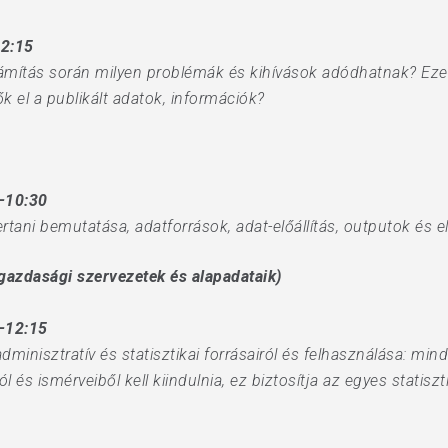
12:15
mítás során milyen problémák és kihívások adódhatnak? Ezek
 el a publikált adatok, információk?
–10:30
tani bemutatása, adatforrások, adat-előállítás, outputok és e
gazdasági szervezetek és alapadataik)
–12:15
minisztratív és statisztikai forrásairól és felhasználása: mi
és ismérveiből kell kiindulnia, ez biztosítja az egyes statiszti