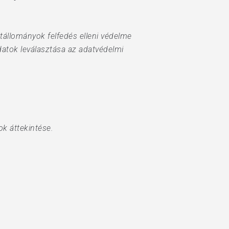
állományok felfedés elleni védelme
datok leválasztása az adatvédelmi
ok áttekintése.