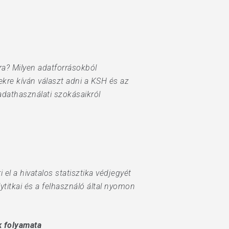
ra? Milyen adatforrásokból
kre kíván választ adni a KSH és az
adathasználati szokásaikról
el a hivatalos statisztika védjegyét
titkai és a felhasználó által nyomon
k folyamata