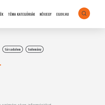
ÉK
TÉMA KATEGÓRIÁK
NÉVJEGY
EGOV.HU
search
társadalom
tudomány
+