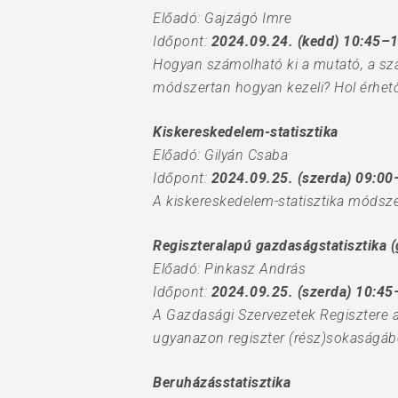
Előadó: Gajzágó Imre
Időpont:
2024.09.24. (kedd) 10:45–
Hogyan számolható ki a mutató, a szá
módszertan hogyan kezeli? Hol érhetők
Kiskereskedelem-statisztika
Előadó: Gilyán Csaba
Időpont:
2024.09.25. (szerda) 09:00
A kiskereskedelem-statisztika módszer
Regiszteralapú gazdaságstatisztika (
Előadó: Pinkasz András
Időpont:
2024.09.25. (szerda) 10:45
A Gazdasági Szervezetek Regisztere ad
ugyanazon regiszter (rész)sokaságából 
Beruházásstatisztika