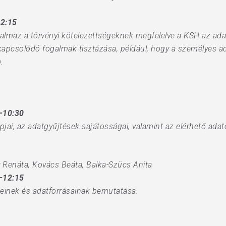
12:15
lmaz a törvényi kötelezettségeknek megfelelve a KSH az adat
 kapcsolódó fogalmak tisztázása, például, hogy a személyes a
.
–10:30
jai, az adatgyűjtések sajátosságai, valamint az elérhető adat
 Renáta, Kovács Beáta, Balka-Szücs Anita
–12:15
eteinek és adatforrásainak bemutatása.