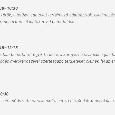
:00–10:30
körök, a területi adatokat tartalmazó adatbázisok, alkalmazáso
 kapcsolatos feladatok rövid bemutatása.
:45–12:15
ásban bemutatott egyik területe, a környezeti számlák a gazd
lődés mérőrendszerei szerteágazó területeket ölelnek fel az en
10:30
sa és módszertana, valamint a nemzeti számlák kapcsolata a f