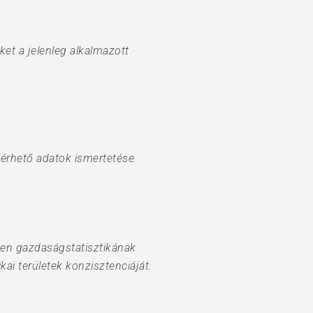
et a jelenleg alkalmazott
lérhető adatok ismertetése.
nden gazdaságstatisztikának
kai területek konzisztenciáját.