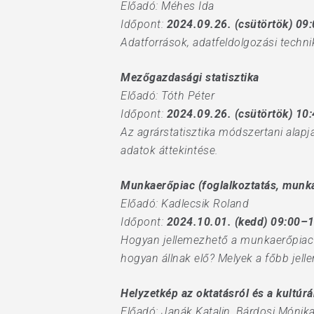
Előadó: Méhes Ida
Időpont:
2024.09.26. (csütörtök) 09
Adatforrások, adatfeldolgozási techn
Mezőgazdasági statisztika
Előadó: Tóth Péter
Időpont:
2024.09.26. (csütörtök) 10
Az agrárstatisztika módszertani alapja
adatok áttekintése.
Munkaerőpiac (foglalkoztatás, munkan
Előadó: Kadlecsik Roland
Időpont:
2024.10.01. (kedd) 09:00–
Hogyan jellemezhető a munkaerőpiac a 
hogyan állnak elő? Melyek a főbb jel
Helyzetkép az oktatásról és a kultúrá
Előadó: Janák Katalin, Bárdosi Mónika