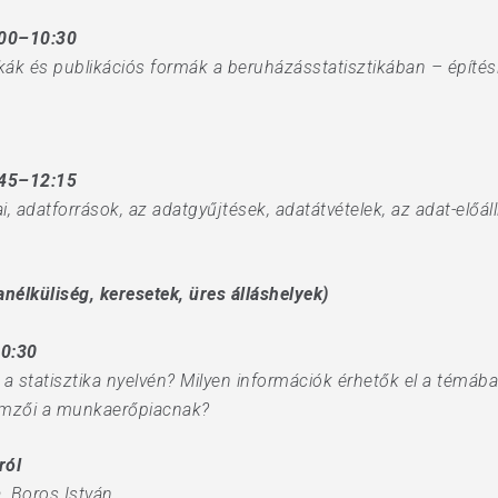
:00–10:30
ikák és publikációs formák a beruházásstatisztikában – építé
:45–12:15
i, adatforrások, az adatgyűjtések, adatátvételek, az adat-előáll
élküliség, keresetek, üres álláshelyek)
10:30
statisztika nyelvén? Milyen információk érhetők el a témában
lemzői a munkaerőpiacnak?
ról
, Boros István