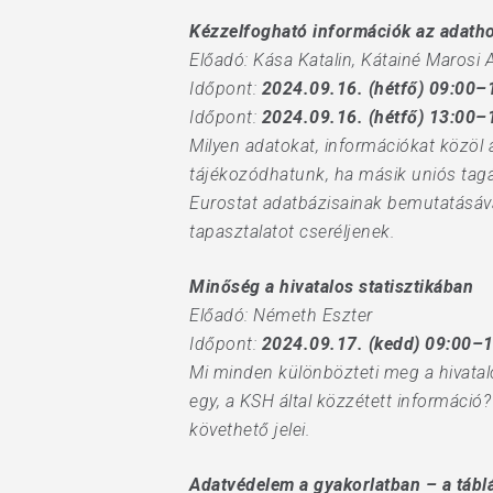
Kézzelfogható információk az adath
Előadó: Kása Katalin, Kátainé Marosi 
Időpont:
2024.09.16. (hétfő) 09:00–
Időpont:
2024.09.16. (hétfő) 13:00–
Milyen adatokat, információkat közöl 
tájékozódhatunk, ha másik uniós tagá
Eurostat adatbázisainak bemutatásáva
tapasztalatot cseréljenek.
Minőség a hivatalos statisztikában
Előadó: Németh Eszter
Időpont:
2024.09.17. (kedd) 09:00–
Mi minden különbözteti meg a hivatalos
egy, a KSH által közzétett informáci
követhető jelei.
Adatvédelem a gyakorlatban – a tábl