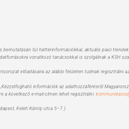
bemutatásán túl háttérinformációkkal, aktuális piaci trendek
datforrásokra vonatkozó tanácsokkal is szolgálnak a KSH sza
orozat előadásaira az alábbi felületen tudnak regisztrálni 
a „Kézzelfogható információk az adathozzáférésről Magyarorsz
 a következő e-mail-címen lehet regisztrálni:
kommunikacio
dapest, Keleti Károly utca 5–7.)