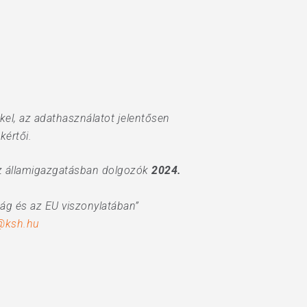
kel, az adathasználatot jelentősen
kértői.
az államigazgatásban dolgozók
2024.
ág és az EU viszonylatában”
@ksh.hu