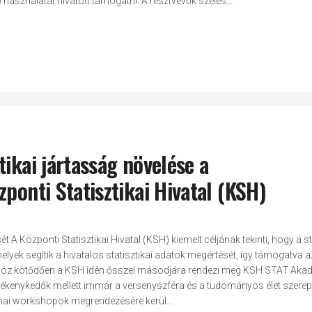
használatát hivatott támogatni. A résztvevők széles...
ikai jártasság növelése a
ponti Statisztikai Hivatal (KSH)
 A Központi Statisztikai Hivatal (KSH) kiemelt céljának tekinti, hogy a st
yek segítik a hivatalos statisztikai adatok megértését, így támogatva 
élhoz kötődően a KSH idén ősszel másodjára rendezi meg KSH STAT Aka
kenykedők mellett immár a versenyszféra és a tudományos élet szerep
mai workshopok megrendezésére kerül...