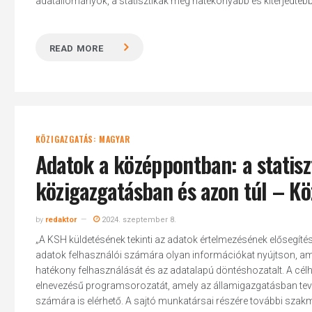
adatállományok, a statisztikák még hatékonyabb és kiterjedtebb 
READ MORE
Hit enter to search or ESC to close
KÖZIGAZGATÁS: MAGYAR
Adatok a középpontban: a statiszt
közigazgatásban és azon túl – Köz
by
redaktor
2024. szeptember 8.
„A KSH küldetésének tekinti az adatok értelmezésének elősegítését
adatok felhasználói számára olyan információkat nyújtson, amel
hatékony felhasználását és az adatalapú döntéshozatalt. A c
elnevezésű programsorozatát, amely az államigazgatásban tevé
számára is elérhető. A sajtó munkatársai részére további szak