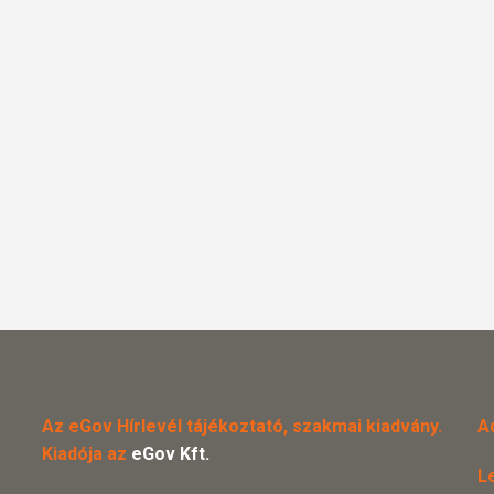
Az eGov Hírlevél tájékoztató, szakmai kiadvány.
A
Kiadója az
eGov Kft.
L