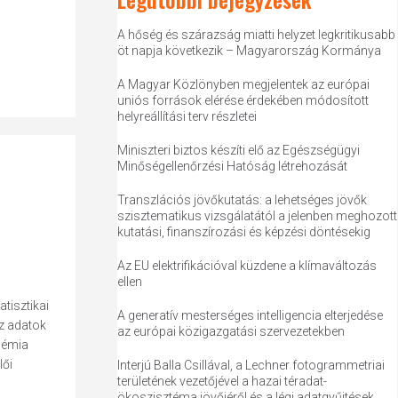
A hőség és szárazság miatti helyzet legkritikusabb
öt napja következik – Magyarország Kormánya
A Magyar Közlönyben megjelentek az európai
uniós források elérése érdekében módosított
helyreállítási terv részletei
Miniszteri biztos készíti elő az Egészségügyi
Minőségellenőrzési Hatóság létrehozását
Transzlációs jövőkutatás: a lehetséges jövők
szisztematikus vizsgálatától a jelenben meghozott
kutatási, finanszírozási és képzési döntésekig
Az EU elektrifikációval küzdene a klímaváltozás
ellen
atisztikai
A generatív mesterséges intelligencia elterjedése
az adatok
az európai közigazgatási szervezetekben
démia
lői
Interjú Balla Csillával, a Lechner fotogrammetriai
területének vezetőjével a hazai téradat-
ökoszisztéma jövőjéről és a légi adatgyűjtések