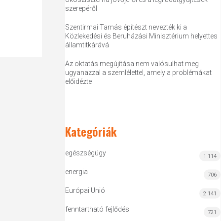
szerepéről
Szentirmai Tamás építészt nevezték ki a
Közlekedési és Beruházási Minisztérium helyettes
államtitkárává
Az oktatás megújítása nem valósulhat meg
ugyanazzal a szemlélettel, amely a problémákat
előidézte
Kategóriák
egészségügy
1 114
energia
706
Európai Unió
2 141
fenntartható fejlődés
721