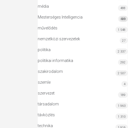
média
488
Mesterséges Intelligencia
420
MI
művelődés
1 548
nemzetközi szervezetek
27
politika
2 337
politikai informatika
292
szakirodalom
2 507
szemle
4
szervezet
189
társadalom
1 963
távközlés
1 310
technika
1 916