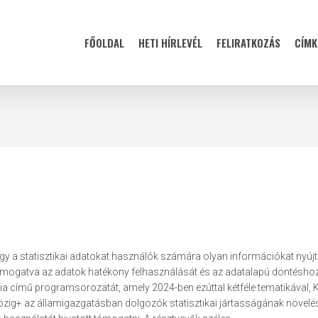
FŐOLDAL
HETI HÍRLEVÉL
FELIRATKOZÁS
CÍMK
 hogy a statisztikai adatokat használók számára olyan információkat nyúj
y támogatva az adatok hatékony felhasználását és az adatalapú döntéshoz
a című programsorozatát, amely 2024-ben ezúttal kétféle tematikával, 
g+ az államigazgatásban dolgozók statisztikai jártasságának növelés