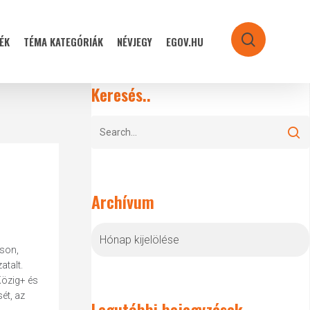
ÉK
TÉMA KATEGÓRIÁK
NÉVJEGY
EGOV.HU
search
Keresés..
Archívum
Archívum
tson,
atalt.
Közig+ és
ét, az
Legutóbbi bejegyzések