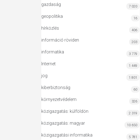
gazdaság
7 020
geopolitika
16
hírközlés
406
információ röviden
203
informatika
3 779
Internet
1 449
jog
1 801
kiberbiztonság
60
környezetvédelem
326
közigazgatás: külföldön
2 319
közigazgatás: magyar
10 650
közigazgatási informatika
5 781