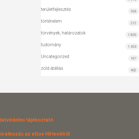
területfejlesztés
556
történelem
212
törvények, határozatok
1 805
tudomány
1 453
Uncategorized
197
zöld átállás
402
datvédelmi tájékoztató
eiratkozás az eGov Hírlevélről