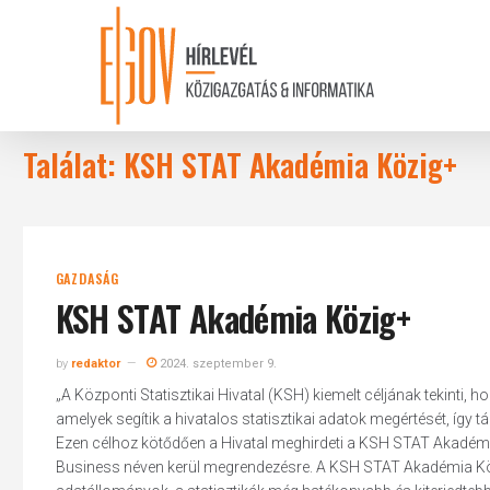
Skip
to
main
content
Találat: KSH STAT Akadémia Közig+
GAZDASÁG
KSH STAT Akadémia Közig+
by
redaktor
2024. szeptember 9.
„A Központi Statisztikai Hivatal (KSH) kiemelt céljának tekinti,
amelyek segítik a hivatalos statisztikai adatok megértését, íg
Ezen célhoz kötődően a Hivatal meghirdeti a KSH STAT Akadémi
Business néven kerül megrendezésre. A KSH STAT Akadémia Közi