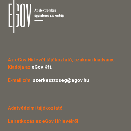
Az eGov Hírlevél tájékoztató, szakmai kiadvány.
Kiadója az
eGov Kft.
E-mail cím:
szerkesztoseg@egov.hu
Adatvédelmi tájékoztató
Leiratkozás az eGov Hírlevélről