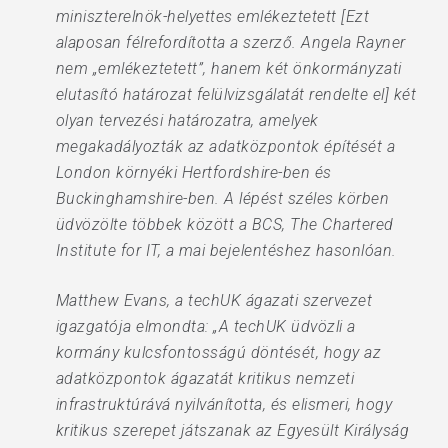
miniszterelnök-helyettes emlékeztetett [Ezt
alaposan félrefordította a szerző. Angela Rayner
nem „emlékeztetett”, hanem két önkormányzati
elutasító határozat felülvizsgálatát rendelte el] két
olyan tervezési határozatra, amelyek
megakadályozták az adatközpontok építését a
London környéki Hertfordshire-ben és
Buckinghamshire-ben. A lépést széles körben
üdvözölte többek között a BCS, The Chartered
Institute for IT, a mai bejelentéshez hasonlóan.
Matthew Evans, a techUK ágazati szervezet
igazgatója elmondta: „A techUK üdvözli a
kormány kulcsfontosságú döntését, hogy az
adatközpontok ágazatát kritikus nemzeti
infrastruktúrává nyilvánította, és elismeri, hogy
kritikus szerepet játszanak az Egyesült Királyság