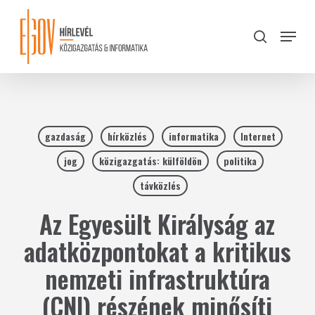
Skip
to
Menu
search
main
Close
content
Menu
gazdaság
hírközlés
informatika
Internet
jog
közigazgatás: külföldön
politika
távközlés
Az Egyesült Királyság az
adatközpontokat a kritikus
nemzeti infrastruktúra
(CNI) részének minősíti