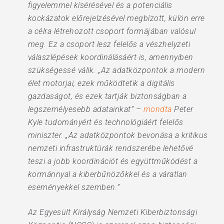
figyelemmel kísérésével és a potenciális
kockázatok előrejelzésével megbízott, külön erre
a célra létrehozott csoport formájában valósul
meg. Ez a csoport lesz felelős a vészhelyzeti
válaszlépések koordinálásáért is, amennyiben
szükségessé válik. „Az adatközpontok a modern
élet motorjai, ezek működtetik a digitális
gazdaságot, és ezek tartják biztonságban a
legszemélyesebb adatainkat” –
mondta
Peter
Kyle tudományért és technológiáért felelős
miniszter. „Az adatközpontok bevonása a kritikus
nemzeti infrastruktúrák rendszerébe lehetővé
teszi a jobb koordinációt és együttműködést a
kormánnyal a kiberbűnözőkkel és a váratlan
eseményekkel szemben.”
Az Egyesült Királyság Nemzeti Kiberbiztonsági