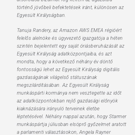
történő jövőbeli befektetések iránt, különösen az
Egyesült Királyságban.
Tanuja Randery, az Amazon AWS EMEA régióért
felelős alelnöke és ügyvezető igazgatója a héten
szintén bejelentett egy saját óriásberuházását az
Egyesült Királyság adatközpontjaiba, és azt
mondta, hogy a következő néhány év döntő
fontosságú lehet az Egyesült Királyság digitális
gazdaságának világelső státuszának
megszilárdításában. Az Egyesült Királyság
munkáspárti kormánya nem vesztegette az időt
az adatközpontokban rejlő gazdasági előnyök
kiaknázására irányuló terveinek életbe
léptetésével. Néhány nappal azután, hogy Starmer
munkáspártja júliusban elsöprő győzelmet aratott
a parlamenti választásokon, Angela Rayner