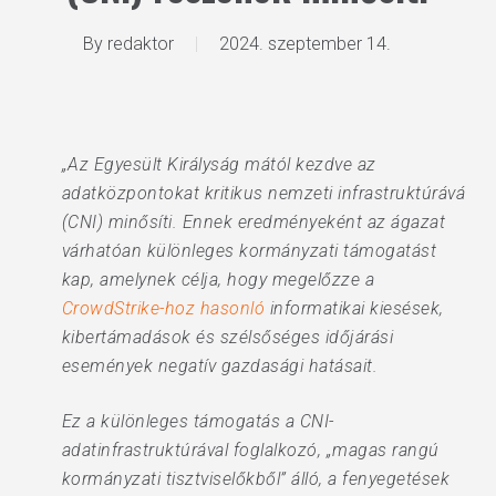
By
redaktor
2024. szeptember 14.
„Az Egyesült Királyság mától kezdve az
adatközpontokat kritikus nemzeti infrastruktúrává
(CNI) minősíti. Ennek eredményeként az ágazat
várhatóan különleges kormányzati támogatást
kap, amelynek célja, hogy megelőzze a
CrowdStrike-hoz hasonló
informatikai kiesések,
kibertámadások és szélsőséges időjárási
események negatív gazdasági hatásait.
Ez a különleges támogatás a CNI-
adatinfrastruktúrával foglalkozó, „magas rangú
kormányzati tisztviselőkből” álló, a fenyegetések