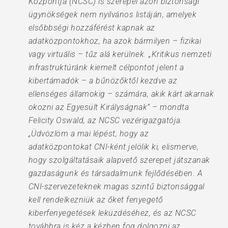
Központja (NCSC) is szerepel azon biztonsági
ügynökségek nem nyilvános listáján, amelyek
elsőbbségi hozzáférést kapnak az
adatközpontokhoz, ha azok bármilyen – fizikai
vagy virtuális – tűz alá kerülnek. „Kritikus nemzeti
infrastruktúránk kiemelt célpontot jelent a
kibertámadók – a bűnözőktől kezdve az
ellenséges államokig – számára, akik kárt akarnak
okozni az Egyesült Királyságnak” – mondta
Felicity Oswald, az NCSC vezérigazgatója.
„Üdvözlöm a mai lépést, hogy az
adatközpontokat CNI-ként jelölik ki, elismerve,
hogy szolgáltatásaik alapvető szerepet játszanak
gazdaságunk és társadalmunk fejlődésében. A
CNI-szervezeteknek magas szintű biztonsággal
kell rendelkezniük az őket fenyegető
kiberfenyegetések leküzdéséhez, és az NCSC
továbbra is kéz a kézben fog dolgozni az