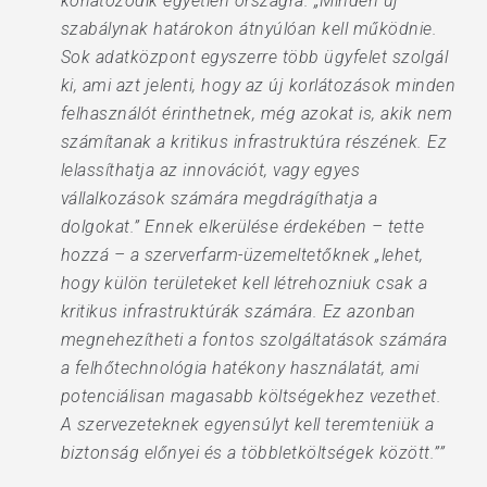
korlátozódik egyetlen országra. „Minden új
szabálynak határokon átnyúlóan kell működnie.
Sok adatközpont egyszerre több ügyfelet szolgál
ki, ami azt jelenti, hogy az új korlátozások minden
felhasználót érinthetnek, még azokat is, akik nem
számítanak a kritikus infrastruktúra részének. Ez
lelassíthatja az innovációt, vagy egyes
vállalkozások számára megdrágíthatja a
dolgokat.” Ennek elkerülése érdekében – tette
hozzá – a szerverfarm-üzemeltetőknek „lehet,
hogy külön területeket kell létrehozniuk csak a
kritikus infrastruktúrák számára. Ez azonban
megnehezítheti a fontos szolgáltatások számára
a felhőtechnológia hatékony használatát, ami
potenciálisan magasabb költségekhez vezethet.
A szervezeteknek egyensúlyt kell teremteniük a
biztonság előnyei és a többletköltségek között.””