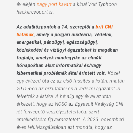
év elején
nagy port kavart
a kínai Volt Typhoon
hackercsoport is.
Az adatközpontok a 14. szereplői a
brit CNI-
listának
, amely a polgári nukleáris, védelmi,
energetikai, pénzügyi, egészségügyi,
közlekedési és vízügyi ágazatokat is magában
foglalja, amelyek mindegyike az elmúlt
hónapokban akut informatikai és/vagy
kibernetikai problémák által érintett volt.
Közel
egy évtized óta ez az első frissítés a listán, miután
2015-ben az űrkutatási és a védelmi ágazatot is
felvették a listára. A hír alig egy évvel azután
érkezett, hogy az NCSC az Egyesült Királyság CNI-
jét fenyegető veszélyeztetettségi szint
emelkedésére figyelmeztetett. A 2023. novemberi
éves felülvizsgálatában azt mondta, hogy az