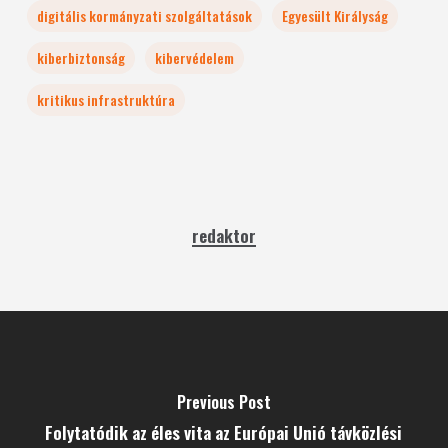
digitális kormányzati szolgáltatások
Egyesült Királyság
kiberbiztonság
kibervédelem
kritikus infrastruktúra
redaktor
Previous Post
Folytatódik az éles vita az Európai Unió távközlési