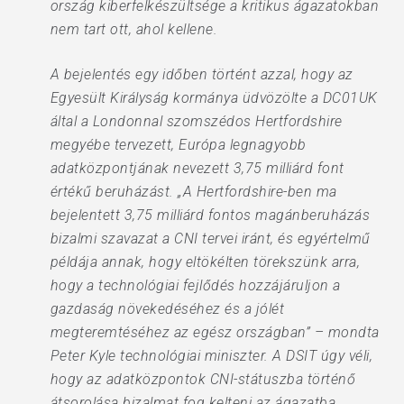
ország kiberfelkészültsége a kritikus ágazatokban
nem tart ott, ahol kellene.
A bejelentés egy időben történt azzal, hogy az
Egyesült Királyság kormánya üdvözölte a DC01UK
által a Londonnal szomszédos Hertfordshire
megyébe tervezett, Európa legnagyobb
adatközpontjának nevezett 3,75 milliárd font
értékű beruházást. „A Hertfordshire-ben ma
bejelentett 3,75 milliárd fontos magánberuházás
bizalmi szavazat a CNI tervei iránt, és egyértelmű
példája annak, hogy eltökélten törekszünk arra,
hogy a technológiai fejlődés hozzájáruljon a
gazdaság növekedéséhez és a jólét
megteremtéséhez az egész országban” – mondta
Peter Kyle technológiai miniszter. A DSIT úgy véli,
hogy az adatközpontok CNI-státuszba történő
átsorolása bizalmat fog kelteni az ágazatba