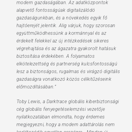
modern gazdaságában. Az adatközpontok
alapvető fontosságúak digitalizálódó
gazdaságunkban, és a növekedés egyik fő
hajtóerejét jelentik. Alig várjuk, hogy szorosan
együttműködhessünk a kormánnyal és az
érdekelt felekkel az új intézkedések sikeres
végrehajtása és az ágazatra gyakorolt hatásuk
biztosítása érdekében. A folyamatos
elkötelezettség és partnerség kulcsfontosságú
lesz a biztonságos, rugalmas és virágzó digitális
gazdaságra vonatkozó közös célkitűzéseink
előmozdításában.”
Toby Lewis, a Darktrace globális kiberbiztonsági
cég globális fenyegetéselemzési vezetője
nyilatkozatában elmondta, hogy érdemes
megjegyezni, hogy a modern adattárolás nem