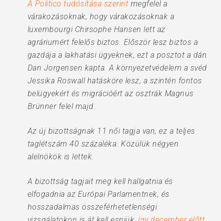
A Politico tudósítása szerint
megfelel a
várakozásoknak, hogy várakozásoknak a
luxembourgi Chirsophe Hansen lett az
agráriumért felelős biztos. Először lesz biztos a
gazdája a lakhatási ügyeknek, ezt a posztot a dán
Dan Jorgensen kapta. A környezetvédelem a svéd
Jessika Roswall hatásköre lesz, a szintén fontos
belügyekért és migrációért az osztrák Magnus
Brünner felel majd.
Az új bizottságnak 11 női tagja van, ez a teljes
taglétszám 40 százaléka. Közülük négyen
alelnökök is lettek.
A bizottság tagjait meg kell hallgatnia és
elfogadnia az Európai Parlamentnek, és
hosszadalmas összeférhetetlenségi
vizsgálatokon is át kell esniük,
így december előtt