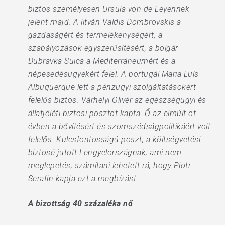
biztos személyesen Ursula von de Leyennek
jelent majd. A litván Valdis Dombrovskis a
gazdaságért és termelékenységért, a
szabályozások egyszerűsítésért, a bolgár
Dubravka Suica a Mediterráneumért és a
népesedésügyekért felel. A portugál Maria Luís
Albuquerque lett a pénzügyi szolgáltatásokért
felelős biztos. Várhelyi Olivér az egészségügyi és
állatjóléti biztosi posztot kapta. Ő az elmúlt öt
évben a bővítésért és szomszédságpolitikáért volt
felelős. Kulcsfontosságú poszt, a költségvetési
biztosé jutott Lengyelországnak, ami nem
meglepetés, számítani lehetett rá, hogy Piotr
Serafin kapja ezt a megbízást.
A bizottság 40 százaléka nő