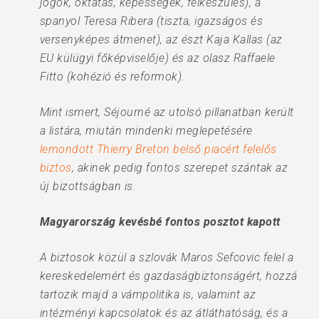
jogok, oktatás, képességek, felkészülés), a
spanyol Teresa Ribera (tiszta, igazságos és
versenyképes átmenet), az észt Kaja Kallas (az
EU külügyi főképviselője) és az olasz Raffaele
Fitto (kohézió és reformok).
Mint ismert, Séjourné az utolsó pillanatban került
a listára, miután mindenki meglepetésére
lemondott Thierry Breton belső piacért felelős
biztos
, akinek pedig fontos szerepet szántak az
új bizottságban is.
Magyarország kevésbé fontos posztot kapott
A biztosok közül a szlovák Maros Sefcovic felel a
kereskedelemért és gazdaságbiztonságért, hozzá
tartozik majd a vámpolitika is, valamint az
intézményi kapcsolatok és az átláthatóság, és a