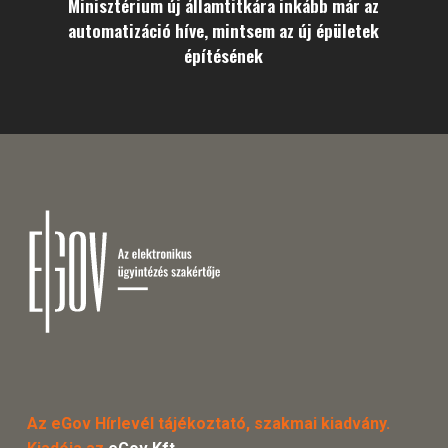
Minisztérium új államtitkára inkább már az
automatizáció híve, mintsem az új épületek
építésének
Az eGov Hírlevél tájékoztató, szakmai kiadvány.