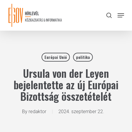
Skip
to
Menu
search
main
Close
content
Menu
Európai Unió
politika
Ursula von der Leyen
bejelentette az új Európai
Bizottság összetételét
By
redaktor
2024. szeptember 22.