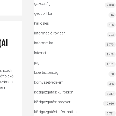
gazdaság
7 020
geopolitika
16
hírközlés
406
információ röviden
203
(AI
informatika
3 779
Internet
1 449
jog
1 801
téshozók
kiberbiztonság
60
érföldkő
y számos
környezetvédelem
326
 nem
közigazgatás: külföldön
2 319
közigazgatás: magyar
10 650
közigazgatási informatika
5 781