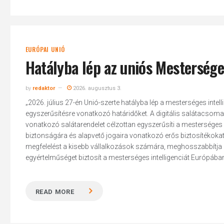
EURÓPAI UNIÓ
Hatályba lép az uniós Mestersége
by
redaktor
2026. augusztus 3.
„2026. július 27-én Unió-szerte hatályba lép a mesterséges inte
egyszerűsítésre vonatkozó határidőket. A digitális salátacsoma
vonatkozó salátarendelet célzottan egyszerűsíti a mesterséges
biztonságára és alapvető jogaira vonatkozó erős biztosítékoka
megfelelést a kisebb vállalkozások számára, meghosszabbítja a ha
egyértelműséget biztosít a mesterséges intelligenciát Európában 
READ MORE