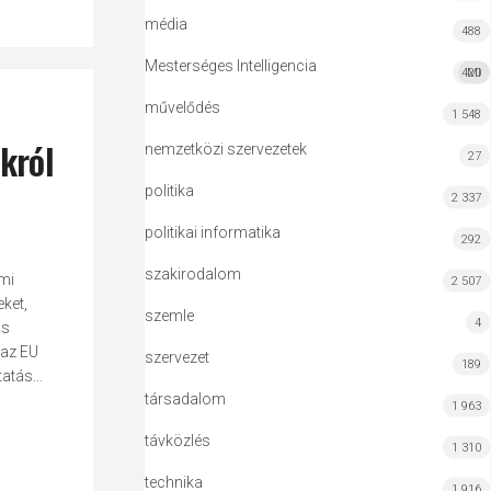
média
488
Mesterséges Intelligencia
420
MI
művelődés
1 548
okról
nemzetközi szervezetek
27
politika
2 337
politikai informatika
292
szakirodalom
ami
2 507
ket,
szemle
4
is
 az EU
szervezet
189
atás...
társadalom
1 963
távközlés
1 310
technika
1 916