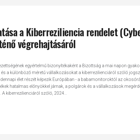
tása a Kiberreziliencia rendelet (Cyb
ténő végrehajtásáról
elezettségének egyértelmű bizonyítékaként a Bizottság a mai napon gyakor
et és a különböző méretű vállalkozásokat a kiberrezilienciáról szóló jogs
 mindennapi élet részét képezik Európában - a babamonitoroktól az okosórá
kek hatalmas előnyökkel járnak, a polgárok és a vállalkozások megérd
A kiberrezilienciáról szóló, 2024...