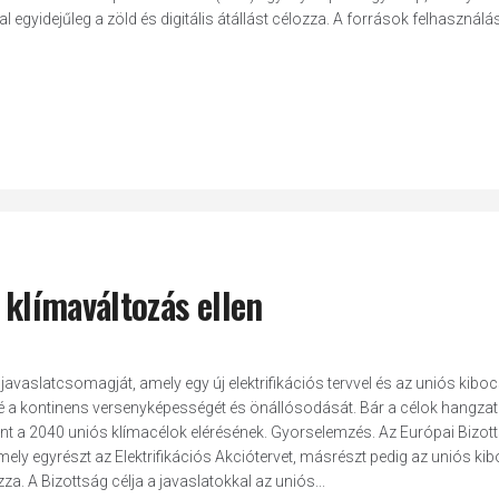
l egyidejűleg a zöld és digitális átállást célozza. A források felhasználá
 klímaváltozás ellen
javaslatcsomagját, amely egy új elektrifikációs tervvel és az uniós kibo
né a kontinens versenyképességét és önállósodását. Bár a célok hangzat
mint a 2040 uniós klímacélok elérésének. Gyorselemzés. Az Európai Bizot
mely egyrészt az Elektrifikációs Akciótervet, másrészt pedig az uniós ki
. A Bizottság célja a javaslatokkal az uniós...