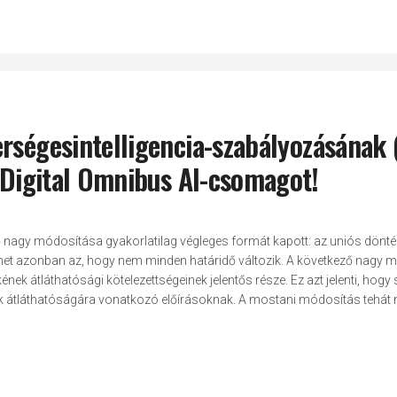
rségesintelligencia-szabályozásának 
a Digital Omnibus AI-csomagot!
ő nagy módosítása gyakorlatilag végleges formát kapott: az uniós dön
net azonban az, hogy nem minden határidő változik. A következő nagy m
kének átláthatósági kötelezettségeinek jelentős része. Ez azt jelenti, hog
rek átláthatóságára vonatkozó előírásoknak. A mostani módosítás tehát