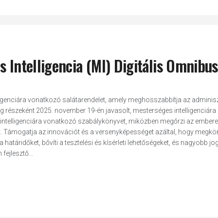
s Intelligencia (MI) Digitális Omnibus
lligenciára vonatkozó salátarendelet, amely meghosszabbítja az adminisz
g részeként 2025. november 19-én javasolt, mesterséges intelligenciára
 intelligenciára vonatkozó szabálykönyvet, miközben megőrzi az ember
t. Támogatja az innovációt és a versenyképességet azáltal, hogy megkön
táridőket, bővíti a tesztelési és kísérleti lehetőségeket, és nagyobb jog
fejlesztő...