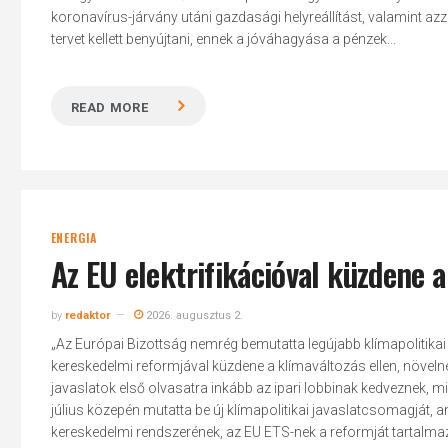
koronavírus-járvány utáni gazdasági helyreállítást, valamint azza
tervet kellett benyújtani, ennek a jóváhagyása a pénzek...
READ MORE
ENERGIA
Az EU elektrifikációval küzdene a
by
redaktor
2026. augusztus 2.
„Az Európai Bizottság nemrég bemutatta legújabb klímapolitikai 
kereskedelmi reformjával küzdene a klímaváltozás ellen, növel
javaslatok első olvasatra inkább az ipari lobbinak kedveznek, 
Hit enter to search or ESC to close
július közepén mutatta be új klímapolitikai javaslatcsomagját, a
kereskedelmi rendszerének, az EU ETS-nek a reformját tartalmazza