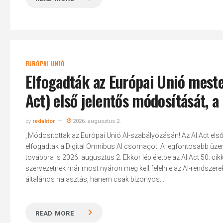
EURÓPAI UNIÓ
Elfogadták az Európai Unió meste
Act) első jelentős módosítását, 
by
redaktor
2026. augusztus 2.
„Módosítottak az Európai Unió AI-szabályozásán! Az AI Act els
elfogadták a Digital Omnibus AI csomagot. A legfontosabb üze
továbbra is 2026. augusztus 2. Ekkor lép életbe az AI Act 50. cik
szervezetnek már most nyáron meg kell felelnie az AI-rendsze
általános halasztás, hanem csak bizonyos...
READ MORE