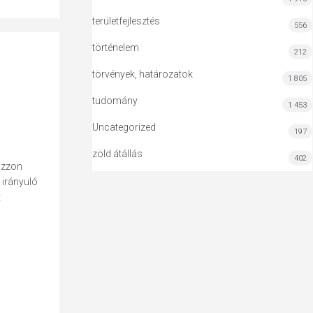
területfejlesztés
556
történelem
212
törvények, határozatok
1 805
tudomány
1 453
Uncategorized
197
zöld átállás
402
hozzon
 irányuló
t