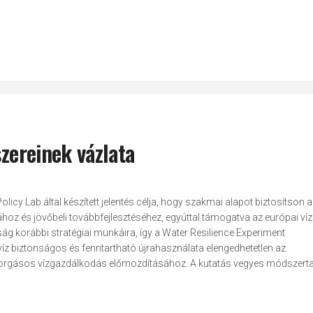
szereinek vázlata
icy Lab által készített jelentés célja, hogy szakmai alapot biztosítson a
hoz és jövőbeli továbbfejlesztéséhez, egyúttal támogatva az európai víz
tság korábbi stratégiai munkáira, így a Water Resilience Experiment
íz biztonságos és fenntartható újrahasználata elengedhetetlen az
rforgásos vízgazdálkodás előmozdításához. A kutatás vegyes módszertan