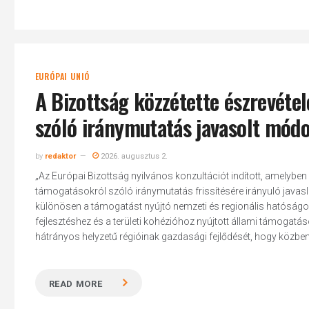
EURÓPAI UNIÓ
A Bizottság közzétette észrevéte
szóló iránymutatás javasolt módo
by
redaktor
2026. augusztus 2.
„Az Európai Bizottság nyilvános konzultációt indított, amelyben f
támogatásokról szóló iránymutatás frissítésére irányuló javasla
különösen a támogatást nyújtó nemzeti és regionális hatóságo
fejlesztéshez és a területi kohézióhoz nyújtott állami támogatás
hátrányos helyzetű régióinak gazdasági fejlődését, hogy közben 
READ MORE