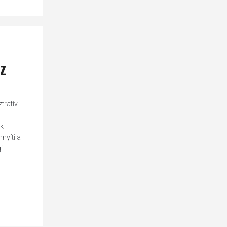
z
tratív
ek
nyíti a
i