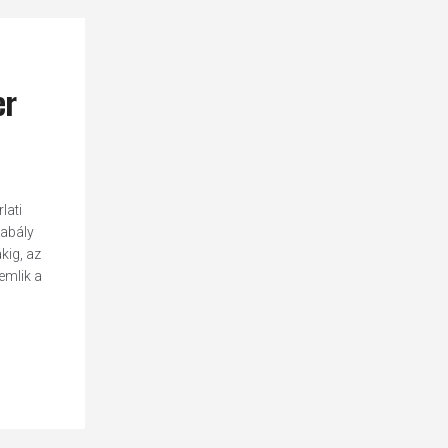
er
lati
zabály
kig, az
emlik a