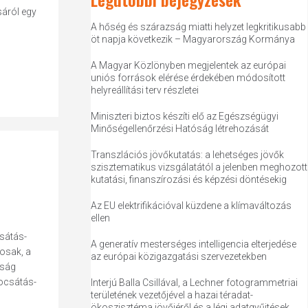
sáról egy
A hőség és szárazság miatti helyzet legkritikusabb
öt napja következik – Magyarország Kormánya
A Magyar Közlönyben megjelentek az európai
uniós források elérése érdekében módosított
helyreállítási terv részletei
Miniszteri biztos készíti elő az Egészségügyi
Minőségellenőrzési Hatóság létrehozását
Transzlációs jövőkutatás: a lehetséges jövők
szisztematikus vizsgálatától a jelenben meghozott
kutatási, finanszírozási és képzési döntésekig
Az EU elektrifikációval küzdene a klímaváltozás
ellen
csátás-
A generatív mesterséges intelligencia elterjedése
osak, a
az európai közigazgatási szervezetekben
tság
bocsátás-
Interjú Balla Csillával, a Lechner fotogrammetriai
területének vezetőjével a hazai téradat-
ökoszisztéma jövőjéről és a légi adatgyűjtések