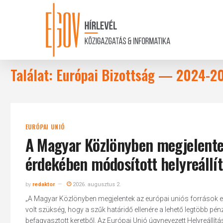
Skip
to
main
content
Találat: Európai Bizottság — 2024-2
EURÓPAI UNIÓ
A Magyar Közlönyben megjelentek
érdekében módosított helyreállítá
by
redaktor
2026. augusztus 2.
„A Magyar Közlönyben megjelentek az európai uniós források elér
volt szükség, hogy a szűk határidő ellenére a lehető legtöbb pén
befagyasztott keretből. Az Európai Unió úgynevezett Helyreállítá