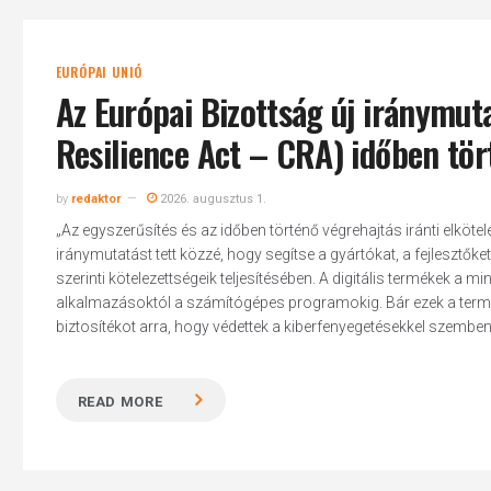
EURÓPAI UNIÓ
Az Európai Bizottság új iránymuta
Resilience Act – CRA) időben tör
by
redaktor
2026. augusztus 1.
„Az egyszerűsítés és az időben történő végrehajtás iránti elköt
iránymutatást tett közzé, hogy segítse a gyártókat, a fejlesztők
szerinti kötelezettségeik teljesítésében. A digitális termékek a
alkalmazásoktól a számítógépes programokig. Bár ezek a termé
biztosítékot arra, hogy védettek a kiberfenyegetésekkel szemben. 
READ MORE