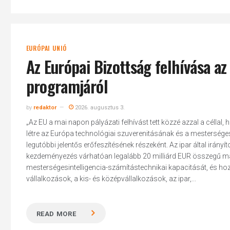
EURÓPAI UNIÓ
Az Európai Bizottság felhívása a
programjáról
by
redaktor
2026. augusztus 3.
„Az EU a mai napon pályázati felhívást tett közzé azzal a céllal
létre az Európa technológiai szuverenitásának és a mesterséges
legutóbbi jelentős erőfeszítésének részeként. Az ipar által irány
kezdeményezés várhatóan legalább 20 milliárd EUR összegű ma
mesterségesintelligencia-számítástechnikai kapacitását, és hozz
vállalkozások, a kis- és középvállalkozások, az ipar,...
READ MORE