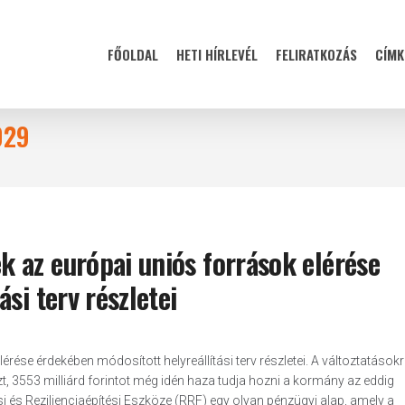
FŐOLDAL
HETI HÍRLEVÉL
FELIRATKOZÁS
CÍMK
029
 az európai uniós források elérése
si terv részletei
ése érdekében módosított helyreállítási terv részletei. A változtatásokr
zt, 3553 milliárd forintot még idén haza tudja hozni a kormány az eddig
si és Rezilienciaépítési Eszköze (RRF) egy olyan pénzügyi alap, amely a