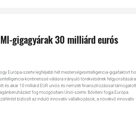
z MI-gigagyárak 30 milliárd eurós
, hogy Európa-szerte legfeljebb hét mesterségesintelligencia-gigafaktort 
intelligencia-kontinenssé válásra irányuló törekvésének felgyorsítására
ított és akár 10 milliárd EUR uniós és nemzeti finanszírozással támogatot
gánberuházást fog mozgósítani Unió-szerte. Bővíteni fogja Európa
áférést biztosít az induló innovatív vállalkozások, a növekvő innovatív