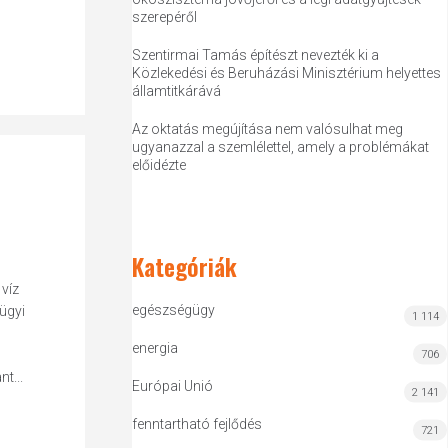
szerepéről
Szentirmai Tamás építészt nevezték ki a
Közlekedési és Beruházási Minisztérium helyettes
államtitkárává
Az oktatás megújítása nem valósulhat meg
ugyanazzal a szemlélettel, amely a problémákat
előidézte
Kategóriák
 víz
egészségügy
ügyi
1 114
energia
706
t...
Európai Unió
2 141
fenntartható fejlődés
721