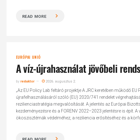
READ MORE
EURÓPAI UNIÓ
A víz-újrahasználat jövőbeli rend
by
redaktor
2026. augusztus 2.
„Az EU Policy Lab feltáró projektje A JRC keretében működő EU Pol
újrafelhasználásáról szóló (EU) 2020/741 rendelet végrehajtásá
rezilienciastratégia megvalósítását. A jelentés az Európai Bizot
kezdeményezésre és a FORENV 2022–2023 jelentésre is épít. A v
ökoszisztémák védelméhez, a reziliencia erősítéséhez és a kö
READ MORE