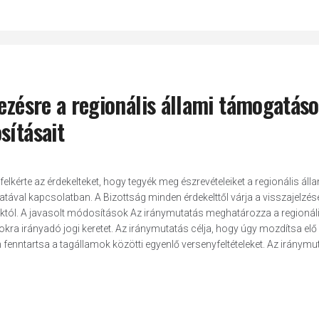
lezésre a regionális állami támogatás
sításait
elkérte az érdekelteket, hogy tegyék meg észrevételeiket a regionális áll
tával kapcsolatban. A Bizottság minden érdekelttől várja a visszajelzése
któl. A javasolt módosítások Az iránymutatás meghatározza a regionál
okra irányadó jogi keretet. Az iránymutatás célja, hogy úgy mozdítsa elő
fenntartsa a tagállamok közötti egyenlő versenyfeltételeket. Az iránymut