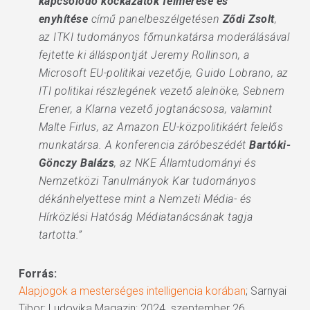
kapcsolódó kockázatok felmérése és
enyhítése
című panelbeszélgetésen
Ződi Zsolt
,
az ITKI tudományos főmunkatársa moderálásával
fejtette ki álláspontját Jeremy Rollinson, a
Microsoft EU-politikai vezetője, Guido Lobrano, az
ITI politikai részlegének vezető alelnöke, Sebnem
Erener, a Klarna vezető jogtanácsosa, valamint
Malte Firlus, az Amazon EU-közpolitikáért felelős
munkatársa. A konferencia záróbeszédét
Bartóki-
Gönczy Balázs
, az NKE Államtudományi és
Nemzetközi Tanulmányok Kar tudományos
dékánhelyettese mint a Nemzeti Média- és
Hírközlési Hatóság Médiatanácsának tagja
tartotta.”
Forrás:
Alapjogok a mesterséges intelligencia korában
; Sarnyai
Tibor; Ludovika Magazin; 2024. szeptember 26.