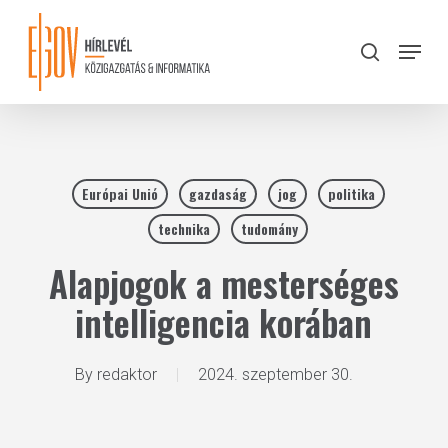
Skip
to
Menu
search
main
Close
content
Menu
Európai Unió
gazdaság
jog
politika
technika
tudomány
Alapjogok a mesterséges
intelligencia korában
By
redaktor
2024. szeptember 30.