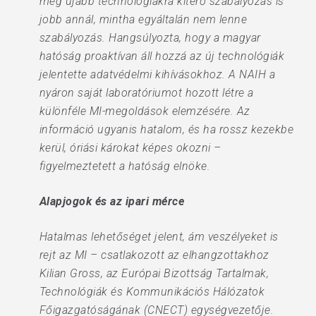
még újabb technológiákra kitérő szabályozás is
jobb annál, mintha egyáltalán nem lenne
szabályozás. Hangsúlyozta, hogy a magyar
hatóság proaktívan áll hozzá az új technológiák
jelentette adatvédelmi kihívásokhoz. A NAIH a
nyáron saját laboratóriumot hozott létre a
különféle MI-megoldások elemzésére. Az
információ ugyanis hatalom, és ha rossz kezekbe
kerül, óriási károkat képes okozni –
figyelmeztetett a hatóság elnöke.
Alapjogok és az ipari mérce
Hatalmas lehetőséget jelent, ám veszélyeket is
rejt az MI – csatlakozott az elhangzottakhoz
Kilian Gross, az Európai Bizottság Tartalmak,
Technológiák és Kommunikációs Hálózatok
Főigazgatóságának (CNECT) egységvezetője.