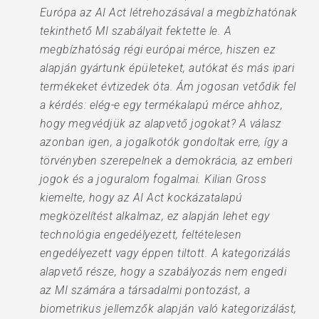
Európa az AI Act létrehozásával a megbízhatónak
tekinthető MI szabályait fektette le. A
megbízhatóság régi európai mérce, hiszen ez
alapján gyártunk épületeket, autókat és más ipari
termékeket évtizedek óta. Ám jogosan vetődik fel
a kérdés: elég-e egy termékalapú mérce ahhoz,
hogy megvédjük az alapvető jogokat? A válasz
azonban igen, a jogalkotók gondoltak erre, így a
törvényben szerepelnek a demokrácia, az emberi
jogok és a joguralom fogalmai. Kilian Gross
kiemelte, hogy az AI Act kockázatalapú
megközelítést alkalmaz, ez alapján lehet egy
technológia engedélyezett, feltételesen
engedélyezett vagy éppen tiltott. A kategorizálás
alapvető része, hogy a szabályozás nem engedi
az MI számára a társadalmi pontozást, a
biometrikus jellemzők alapján való kategorizálást,