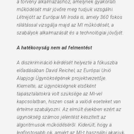
a törvény alkalmazáshoz, amelynek gyakorlati
működését már jövőre meg tudjuk vizsgálni.
Létrejött az Európai MI Iroda is, amely 360 fokos
rálátással vizsgálja majd az MI működését, a
szabályok alkalmazását és a technológiai jövőjét.
A hatékonyság nem ad felmentést
A diszkrimináció kérdését helyezte a fókuszba
előadásában David Reichel, az Európai Unió
Alapjogi Ügynökségének projektvezetője.
Kiemelte, az ügynökségnek elsőként
tapasztalatokra volt szüksége az MI-vel
kapcsolatban, hiszen csak a valódi eseteket van
értelme szabályozni. Az elmúlt években ezért az
ügynökség számos jelentést készített az
algoritmusok működéséről. Kiderült, hogy a
legfontosabb ok, amiért az MI-t használni akarjuk,