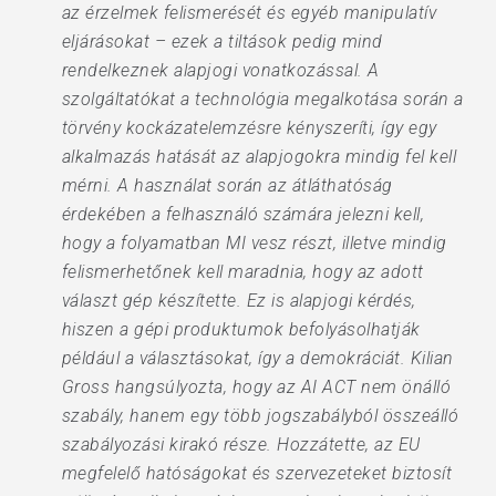
az érzelmek felismerését és egyéb manipulatív
eljárásokat – ezek a tiltások pedig mind
rendelkeznek alapjogi vonatkozással. A
szolgáltatókat a technológia megalkotása során a
törvény kockázatelemzésre kényszeríti, így egy
alkalmazás hatását az alapjogokra mindig fel kell
mérni. A használat során az átláthatóság
érdekében a felhasználó számára jelezni kell,
hogy a folyamatban MI vesz részt, illetve mindig
felismerhetőnek kell maradnia, hogy az adott
választ gép készítette. Ez is alapjogi kérdés,
hiszen a gépi produktumok befolyásolhatják
például a választásokat, így a demokráciát. Kilian
Gross hangsúlyozta, hogy az AI ACT nem önálló
szabály, hanem egy több jogszabályból összeálló
szabályozási kirakó része. Hozzátette, az EU
megfelelő hatóságokat és szervezeteket biztosít