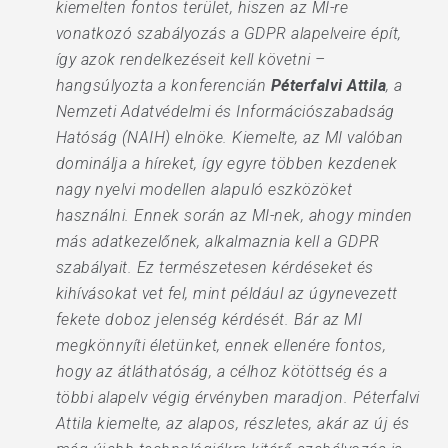
kiemelten fontos terület, hiszen az MI-re
vonatkozó szabályozás a GDPR alapelveire épít,
így azok rendelkezéseit kell követni –
hangsúlyozta a konferencián
Péterfalvi Attila
, a
Nemzeti Adatvédelmi és Információszabadság
Hatóság (NAIH) elnöke. Kiemelte, az MI valóban
dominálja a híreket, így egyre többen kezdenek
nagy nyelvi modellen alapuló eszközöket
használni. Ennek során az MI-nek, ahogy minden
más adatkezelőnek, alkalmaznia kell a GDPR
szabályait. Ez természetesen kérdéseket és
kihívásokat vet fel, mint például az úgynevezett
fekete doboz jelenség kérdését. Bár az MI
megkönnyíti életünket, ennek ellenére fontos,
hogy az átláthatóság, a célhoz kötöttség és a
többi alapelv végig érvényben maradjon. Péterfalvi
Attila kiemelte, az alapos, részletes, akár az új és