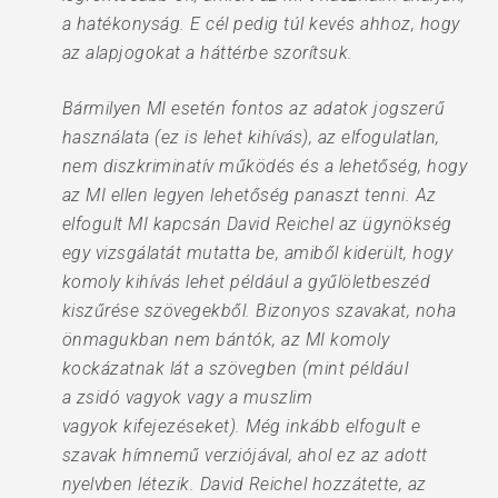
a hatékonyság. E cél pedig túl kevés ahhoz, hogy
az alapjogokat a háttérbe szorítsuk.
Bármilyen MI esetén fontos az adatok jogszerű
használata (ez is lehet kihívás), az elfogulatlan,
nem diszkriminatív működés és a lehetőség, hogy
az MI ellen legyen lehetőség panaszt tenni. Az
elfogult MI kapcsán David Reichel az ügynökség
egy vizsgálatát mutatta be, amiből kiderült, hogy
komoly kihívás lehet például a gyűlöletbeszéd
kiszűrése szövegekből. Bizonyos szavakat, noha
önmagukban nem bántók, az MI komoly
kockázatnak lát a szövegben (mint például
a zsidó vagyok vagy a muszlim
vagyok kifejezéseket). Még inkább elfogult e
szavak hímnemű verziójával, ahol ez az adott
nyelvben létezik. David Reichel hozzátette, az