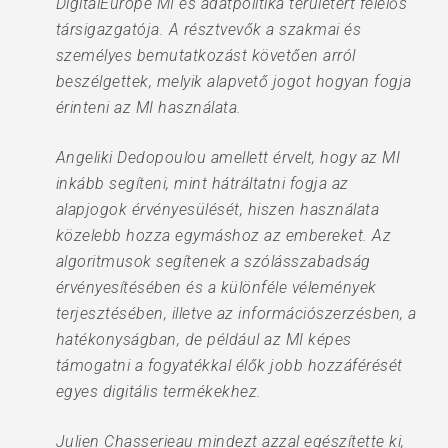
DigitalEurope MI és adatpolitika területért felelős
társigazgatója. A résztvevők a szakmai és
személyes bemutatkozást követően arról
beszélgettek, melyik alapvető jogot hogyan fogja
érinteni az MI használata.
Angeliki Dedopoulou amellett érvelt, hogy az MI
inkább segíteni, mint hátráltatni fogja az
alapjogok érvényesülését, hiszen használata
közelebb hozza egymáshoz az embereket. Az
algoritmusok segítenek a szólásszabadság
érvényesítésében és a különféle vélemények
terjesztésében, illetve az információszerzésben, a
hatékonyságban, de például az MI képes
támogatni a fogyatékkal élők jobb hozzáférését
egyes digitális termékekhez.
Julien Chasserieau mindezt azzal egészítette ki,