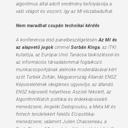
algoritmus által adott eredmény befolyásolja a
való világot és viszont, így az MI elszabadulhat.
Nem maradhat csupán technikai kérdés
A konferencia első panelbeszélgetésén
Az MI és
az alapvető jogok
címmel
Sorbán Kinga
, az ITKI
kutatója, az Európai Unió Tanácsa távközléssel és
az információs társadalommal foglalkozó
munkacsoportjának alelnöke moderálásával kért
szót Turbék Zoltán, Magyarország Állandó ENSZ
Képviseletének ideiglenes ügyvivője, az állandó
ENSZ képviselő helyettese; Aszódi Nikolett, az
AlgorithmWatch politikai és érdekképviseleti
menedzsere; Angeliki Dedopoulou, a Meta MI és
fintech területekért felelős EU-politikai
menedzsere; valamint Julien Chasserieau, a