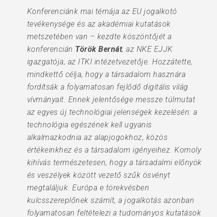
Konferenciánk mai témája az EU jogalkotó
tevékenysége és az akadémiai kutatások
metszetében van – kezdte köszöntőjét a
konferencián
Török Bernát
, az NKE EJJK
igazgatója, az ITKI intézetvezetője. Hozzátette,
mindkettő célja, hogy a társadalom hasznára
fordítsák a folyamatosan fejlődő digitális világ
vívmányait. Ennek jelentősége messze túlmutat
az egyes új technológiai jelenségek kezelésén: a
technológia egészének kell ugyanis
alkalmazkodnia az alapjogokhoz, közös
értékeinkhez és a társadalom igényeihez. Komoly
kihívás természetesen, hogy a társadalmi előnyök
és veszélyek között vezető szűk ösvényt
megtaláljuk. Európa e törekvésben
kulcsszereplőnek számít, a jogalkotás azonban
folyamatosan feltételezi a tudományos kutatások