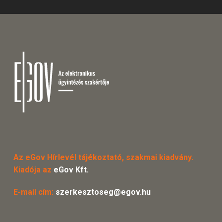
Az eGov Hírlevél tájékoztató, szakmai kiadvány.
Kiadója az
eGov Kft.
E-mail cím:
szerkesztoseg@egov.hu