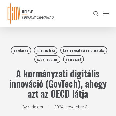
Skip
to
Menu
search
main
Close
content
Menu
gazdaság
informatika
közigazgatási informatika
szakirodalom
szervezet
A kormányzati digitális
innováció (GovTech), ahogy
azt az OECD látja
By
redaktor
2024. november 3.