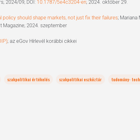
s; 2024/09; DOI:
10.1787/5e4c3204-en
; 2024. október 29.
 policy should shape markets, not just fix their failures
; Mariana
t Magazine; 2024. szeptember
OIP)
; az eGov Hírlevél korábbi cikkei
szakpolitikai értékelés
szakpolitikai eszköztár
tudomány- techn