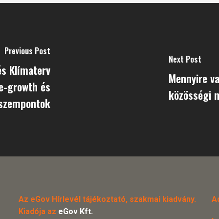
Previous Post
Next Post
és Klímaterv
Mennyire v
de-growth és
közösségi 
 szempontok
Az eGov Hírlevél tájékoztató, szakmai kiadvány.
A
Kiadója az
eGov Kft.