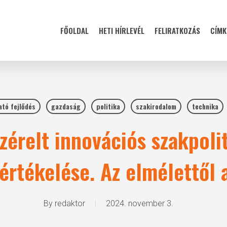
FŐOLDAL
HETI HÍRLEVÉL
FELIRATKOZÁS
CÍMK
ató fejlődés
gazdaság
politika
szakirodalom
technika
zérelt innovációs szakpol
értékelése. Az elmélettől 
By
redaktor
2024. november 3.