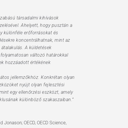
yszabású társadalmi kihívások
elésével. Ahelyett, hogy pusztán a
y különféle erőforrásokat és
rdésekre koncentrálhatnak, mint az
 átalakulás. A küldetések
 folyamatosan változó határokkal
ek hozzáadott értékének
játos jellemzőkhöz. Konkrétan olyan
közöket nyújt olyan fejlesztési
mint egy ellenőrzési eszközt, amely
ciklusának különböző szakaszaiban.”
David Jonason; OECD, OECD Science,