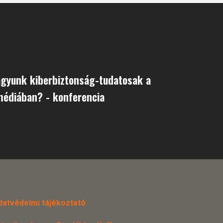
agyunk kiberbiztonság-tudatosak a
médiában? - konferencia
datvédelmi tájékoztató