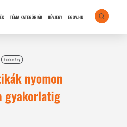
ÉK
TÉMA KATEGÓRIÁK
NÉVJEGY
EGOV.HU
search
tudomány
itikák nyomon
a gyakorlatig