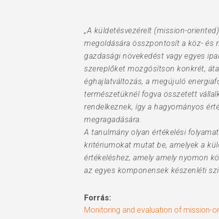
„A küldetésvezérelt (mission-oriented
megoldására összpontosít a köz- és m
gazdasági növekedést vagy egyes ipará
szereplőket mozgósítson konkrét, átal
éghajlatváltozás, a megújuló energiafo
természetüknél fogva összetett válla
rendelkeznek, így a hagyományos ér
megragadására.
A tanulmány olyan értékelési folyama
kritériumokat mutat be, amelyek a kü
értékeléshez, amely amely nyomon köve
az egyes komponensek készenléti szin
Forrás:
Monitoring and evaluation of mission-or