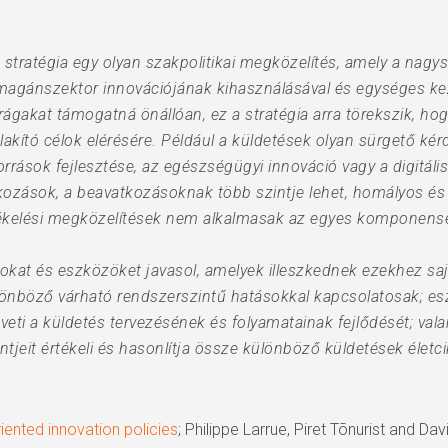
) stratégia egy olyan szakpolitikai megközelítés, amely a nag
agánszektor innovációjának kihasználásával és egységes kez
gakat támogatná önállóan, ez a stratégia arra törekszik, hog
akító célok elérésére. Például a küldetések olyan sürgető ké
rrások fejlesztése, az egészségügyi innováció vagy a digitális
lkozások, a beavatkozásoknak több szintje lehet, homályos és
tékelési megközelítések nem alkalmasak az egyes komponens
tokat és eszközöket javasol, amelyek illeszkednek ezekhez sa
lönböző várható rendszerszintű hatásokkal kapcsolatosak; esz
ti a küldetés tervezésének és folyamatainak fejlődését; vala
tjeit értékeli és hasonlítja össze különböző küldetések élet
iented innovation policies
; Philippe Larrue, Piret Tõnurist and 