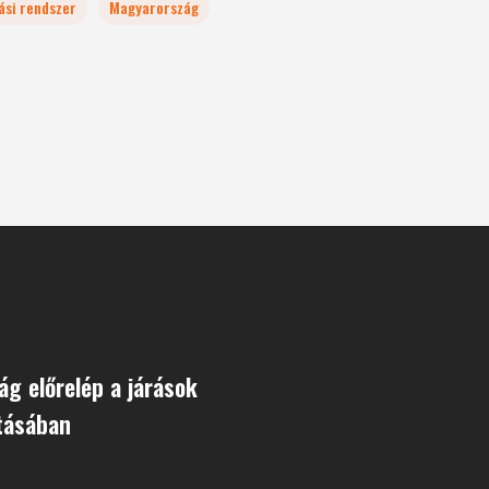
ási rendszer
Magyarország
g előrelép a járások
tásában