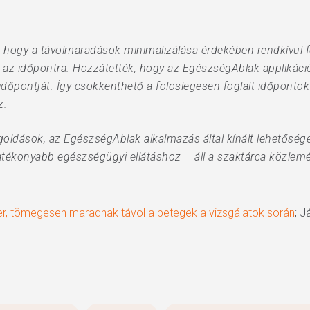
 hogy a távolmaradások minimalizálása érdekében rendkívül f
z időpontra. Hozzátették, hogy az EgészségAblak applikáció e
őpontját. Így csökkenthető a fölöslegesen foglalt időpontok
z.
goldások, az EgészségAblak alkalmazás által kínált lehetősége
tékonyabb egészségügyi ellátáshoz – áll a szaktárca közlem
zer, tömegesen maradnak távol a betegek a vizsgálatok során
; J