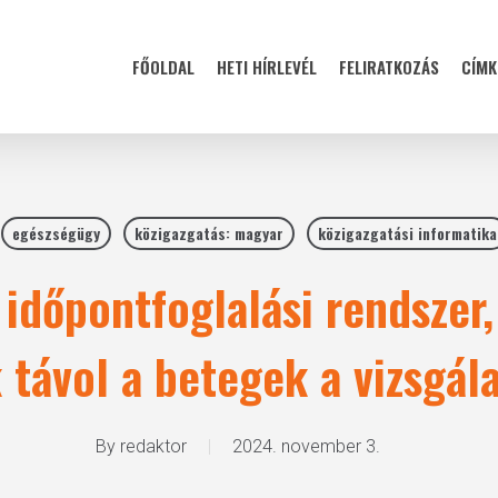
FŐOLDAL
HETI HÍRLEVÉL
FELIRATKOZÁS
CÍMK
egészségügy
közigazgatás: magyar
közigazgatási informatika
 időpontfoglalási rendsze
távol a betegek a vizsgál
By
redaktor
2024. november 3.