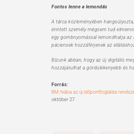
Fontos lenne a lemondás
A tárca közleményében hangsúlyozta,
érintett személy mégsem tud elmenni a
egy gombnyomással lemondhatja az id
páciensek hozzáférjenek az ellátásho
Bízunk abban, hogy az új digitális me
hozzájárulhat a gördülékenyebb és ha
Forrás:
BM: hiába az új időpontfoglalási rends
október 27.