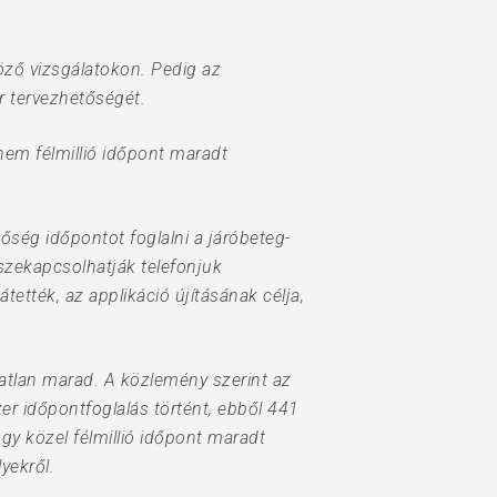
ző vizsgálatokon. Pedig az
 tervezhetőségét.
em félmillió időpont maradt
tőség időpontot foglalni a járóbeteg-
szekapcsolhatják telefonjuk
ették, az applikáció újításának célja,
latlan marad. A közlemény szerint az
er időpontfoglalás történt, ebből 441
gy közel félmillió időpont maradt
yekről.