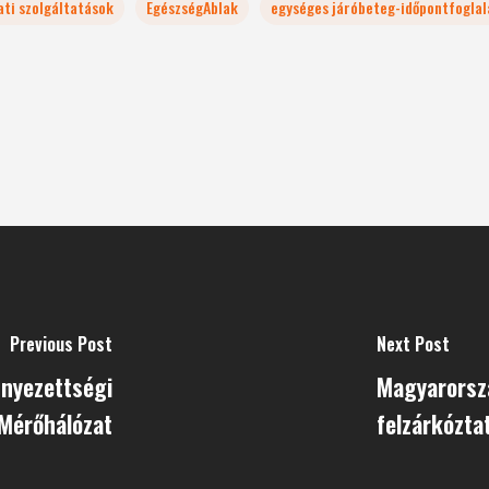
ati szolgáltatások
EgészségAblak
egységes járóbeteg-időpontfoglal
Previous Post
Next Post
nyezettségi
Magyarorszá
Mérőhálózat
felzárkózta