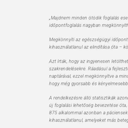
Hit enter to search or ESC to close
„Majdnem minden ötödik foglalás ese
időpontfoglalás nagyban megkönnyíth
Megkönnyíti az egészségügyi időpontf
kihasználatlanul az elindítása óta – 
Azt írták, hogy az ingyenesen letölthe
szakrendelésekre. Ráadásul a fejleszt
naptárával, ezzel megkönnyítve a mind
hogy még gyorsabb és kényelmesebb i
A rendelkezésre álló statisztikák azo
új foglalási lehetőség bevezetése óta
875 alkalommal azonban a páciensek ne
kihasználatlanul, amelyeket más beteg