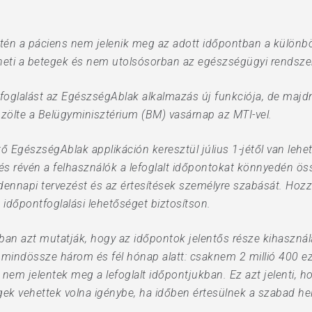
tén a páciens nem jelenik meg az adott időpontban a különbö
eti a betegek és nem utolsósorban az egészségügyi rendszer
oglalást az EgészségAblak alkalmazás új funkciója, de majdn
közölte a Belügyminisztérium (BM) vasárnap az MTI-vel.
tő EgészségAblak applikáción keresztül július 1-jétől van lehe
és révén a felhasználók a lefoglalt időpontokat könnyedén ös
ennapi tervezést és az értesítések személyre szabását. Hozzát
dőpontfoglalási lehetőséget biztosítson.
nban azt mutatják, hogy az időpontok jelentős része kihaszná
, mindössze három és fél hónap alatt: csaknem 2 millió 400 ez
m jelentek meg a lefoglalt időpontjukban. Ez azt jelenti, ho
ek vehettek volna igénybe, ha időben értesülnek a szabad hel