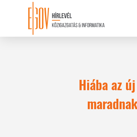
Skip
to
main
content
Hiába az új
maradnak 