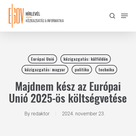
Skip
to
Menu
search
main
Close
content
Menu
Európai Unió
közigazgatás: külföldön
közigazgatás: magyar
politika
technika
Majdnem kész az Európai
Unió 2025-ös költségvetése
By
redaktor
2024. november 23.