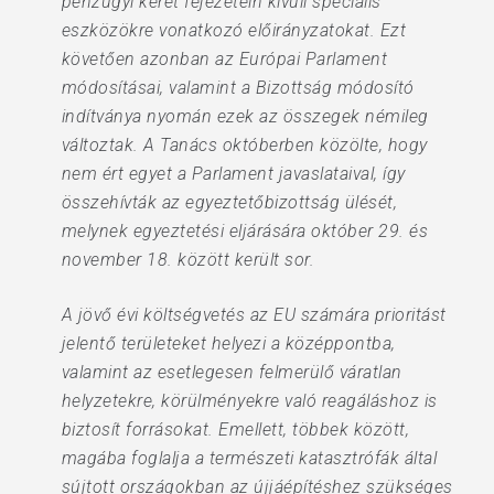
pénzügyi keret fejezetein kívüli speciális
eszközökre vonatkozó előirányzatokat. Ezt
követően azonban az Európai Parlament
módosításai, valamint a Bizottság módosító
indítványa nyomán ezek az összegek némileg
változtak. A Tanács októberben közölte, hogy
nem ért egyet a Parlament javaslataival, így
összehívták az egyeztetőbizottság ülését,
melynek egyeztetési eljárására október 29. és
november 18. között került sor.
A jövő évi költségvetés az EU számára prioritást
jelentő területeket helyezi a középpontba,
valamint az esetlegesen felmerülő váratlan
helyzetekre, körülményekre való reagáláshoz is
biztosít forrásokat. Emellett, többek között,
magába foglalja a természeti katasztrófák által
sújtott országokban az újjáépítéshez szükséges