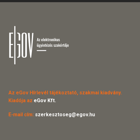
Az eGov Hírlevél tájékoztató, szakmai kiadvány.
Kiadója az
eGov Kft.
E-mail cím:
szerkesztoseg@egov.hu