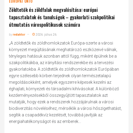
EURÓPAI UNIÓ
Zöldtetők és zöldfalak megvalósítása: európai
tapasztalatok és tanulságok – gyakorlati szakpolitikai
útmutatás várospolitikusok számára
by
redaktor
2026. július 26.
„A zöldtetők és zöldhomlokzatok Európa-szerte a városi
környezet megújításának meghatározó eszközeivé válnak,
tényleges hatásuk azonban attól függ, miként épülnek be a
szakpolitikákba, az irányítási rendszerekbe és a tervezési
gyakorlatokba. A zöldtetők és zöldhomlokzatok Európában
egyre szélesebb körben terjednek olyan természetalapú
megoldásokként, amelyek egyszerre képesek kezelni az
éghajlati, környezeti és társadalmi kihívásokat. A különböző
kezdeményezésekből összegyűjtött tapasztalatok azt
mutatják, hogy ezek a rendszerek hozzájárulnak a városi
biodiverzitás növeléséhez, mérséklik a városi hőszigethatást,
segítik a csapadékvíz kezelését, továbbá javítják az
energiahatékonyságot és az emberek...