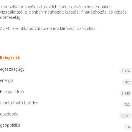
Transzlációs jövőkutatás: a lehetséges jövők szisztematikus
vizsgálatától a jelenben meghozott kutatási, finanszírozási és képzési
döntésekig
Az EU elektrifikációval küzdene a klímaváltozás ellen
Kategóriák
egészségügy
1 114
energia
707
Európai Unió
2 143
fenntartható fejlődés
722
gazdaság
7 021
geopolitika
16