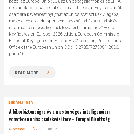
közöl az Európai Unió (EU), az uniós tagállamok és az EFTA-
országok fontosabb statisztikai adatai közül. Egyes olvasók
számára bevezetést nyújthat az uniós statisztikák világába,
mások pedig kiindulópontként használhatják az adatok és
információk széles körének további feltárásához.” Forrás:
Key figures on Europe - 2026 edition; European Commission:
Eurostat; Key figures on Europe – 2026 edition; Publications
Office of the European Union; DOI: 10.2785/7279381; 2026.
július 10.
READ MORE
EURÓPAI UNIÓ
A kiberbiztonságra és a mesterséges intelligenciára
vonatkozó uniós cselekvési terv – Európai Bizottság
by
redaktor
2026. július 12.