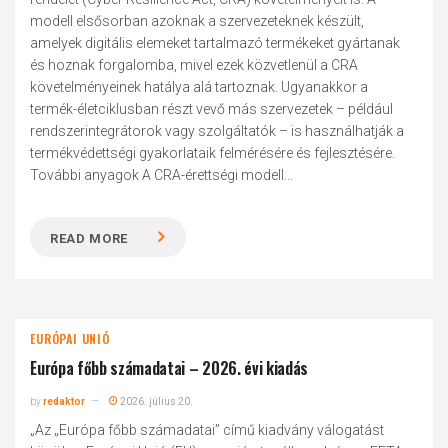
modell elsősorban azoknak a szervezeteknek készült,
amelyek digitális elemeket tartalmazó termékeket gyártanak
és hoznak forgalomba, mivel ezek közvetlenül a CRA
követelményeinek hatálya alá tartoznak. Ugyanakkor a
termék-életciklusban részt vevő más szervezetek – például
rendszerintegrátorok vagy szolgáltatók – is használhatják a
termékvédettségi gyakorlataik felmérésére és fejlesztésére.
További anyagok A CRA-érettségi modell...
READ MORE
EURÓPAI UNIÓ
Európa főbb számadatai – 2026. évi kiadás
by
redaktor
2026. július 20.
„Az „Európa főbb számadatai” című kiadvány válogatást