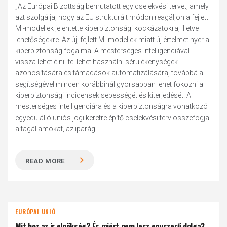
„Az Európai Bizottság bemutatott egy cselekvési tervet, amely
azt szolgálja, hogy az EU strukturált módon reagáljon a fejlett
MI-modellek jelentette kiberbiztonsági kockázatokra, illetve
lehetőségekre. Az új, fejlett MI-modellek miatt új értelmet nyer a
kiberbiztonság fogalma. A mesterséges intelligenciával
vissza lehet élni: fel lehet használni sérülékenységek
azonosítására és támadások automatizálására, továbbá a
segítségével minden korábbinál gyorsabban lehet fokozni a
kiberbiztonsági incidensek sebességét és kiterjedését. A
mesterséges intelligenciára és a kiberbiztonságra vonatkozó
egyedülálló uniós jogi keretre építő cselekvési terv összefogja
a tagállamokat, az iparági...
READ MORE
EURÓPAI UNIÓ
Mit hoz az ír elnökség? És miért nem lesz egyszerű dolga?