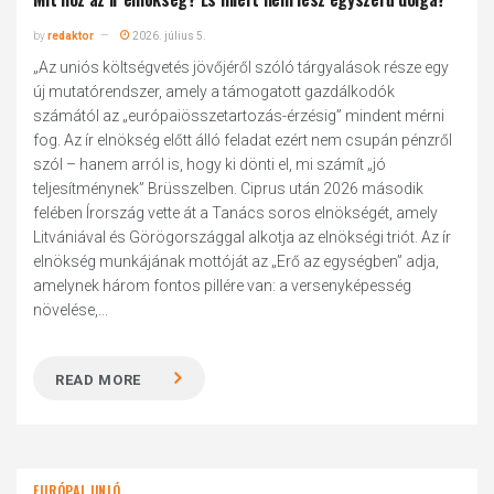
by
redaktor
2026. július 5.
„Az uniós költségvetés jövőjéről szóló tárgyalások része egy
új mutatórendszer, amely a támogatott gazdálkodók
számától az „európaiösszetartozás-érzésig” mindent mérni
fog. Az ír elnökség előtt álló feladat ezért nem csupán pénzről
szól – hanem arról is, hogy ki dönti el, mi számít „jó
teljesítménynek” Brüsszelben. Ciprus után 2026 második
felében Írország vette át a Tanács soros elnökségét, amely
Litvániával és Görögországgal alkotja az elnökségi triót. Az ír
elnökség munkájának mottóját az „Erő az egységben” adja,
amelynek három fontos pillére van: a versenyképesség
növelése,...
READ MORE
EURÓPAI UNIÓ