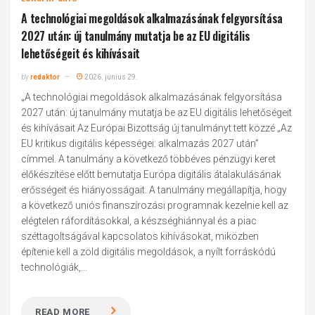
A technológiai megoldások alkalmazásának felgyorsítása
2027 után: új tanulmány mutatja be az EU digitális
lehetőségeit és kihívásait
by
redaktor
2026. június 29.
„A technológiai megoldások alkalmazásának felgyorsítása
2027 után: új tanulmány mutatja be az EU digitális lehetőségeit
és kihívásait Az Európai Bizottság új tanulmányt tett közzé „Az
EU kritikus digitális képességei: alkalmazás 2027 után”
címmel. A tanulmány a következő többéves pénzügyi keret
előkészítése előtt bemutatja Európa digitális átalakulásának
erősségeit és hiányosságait. A tanulmány megállapítja, hogy
a következő uniós finanszírozási programnak kezelnie kell az
elégtelen ráfordításokkal, a készséghiánnyal és a piac
széttagoltságával kapcsolatos kihívásokat, miközben
építenie kell a zöld digitális megoldások, a nyílt forráskódú
technológiák,...
READ MORE