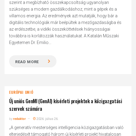
szerint a megbízható összekapcsoltság ugyanolyan
szükséges a modern gazdálkodáshoz, mint a gépek és a
villamos energia. Az eredmények azt mutatják, hogy bár a
digitális technológiák már beépültek a mezőgazdaságba és
az erdészetbe, a vidéki összeköttetések hiányosságai
továbbra is korlátozzák használatukat. A Katalán Műszaki
Egyetemen Dr. Emilio...
READ MORE
EURÓPAI UNIÓ
Új uniós GenMI (GenAI) kísérleti projektek a közigazgatási
szervek számára
by
redaktor
2026. július 26.
„A generatív mesterséges intelligencia közigazgatásban való
elterjedését támogató három új kísérleti projekt hivatalosan