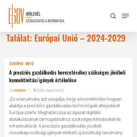
Skip
to
Menu
search
main
Close
content
Menu
Találat: Európai Unió – 2024-2029
EURÓPAI UNIÓ
A precíziós gazdálkodás bevezetéséhez szükséges jövőbeli
konnektivitási igények értékelése
by
redaktor
2026. augusztus 2.
„Ez a tanulmány azt vizsgálja, hogy a konnektivitás hogyan
alakítja a precíziós gazdálkodási technológiák elterjedését
Európa-szerte. Meghatározza az ágazat digitális
átalakulásának támogatásához szükséges kihívásokat és
infrastruktúrát. A precíziós gazdálkodás jövőbeli
összekapcsoltsági igényeit értékelő új bizottsági tanulmány