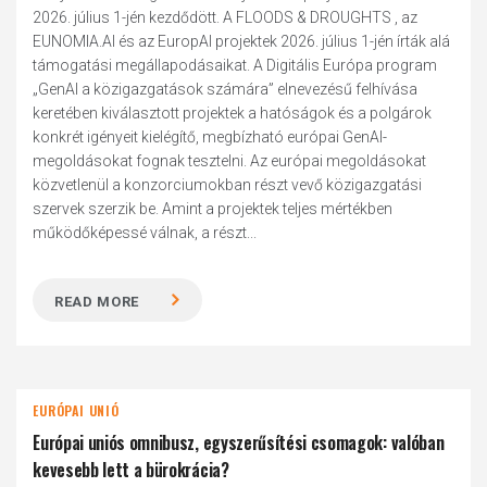
2026. július 1-jén kezdődött. A FLOODS & DROUGHTS , az
EUNOMIA.AI és az EuropAI projektek 2026. július 1-jén írták alá
támogatási megállapodásaikat. A Digitális Európa program
„GenAI a közigazgatások számára” elnevezésű felhívása
keretében kiválasztott projektek a hatóságok és a polgárok
konkrét igényeit kielégítő, megbízható európai GenAI-
megoldásokat fognak tesztelni. Az európai megoldásokat
közvetlenül a konzorciumokban részt vevő közigazgatási
szervek szerzik be. Amint a projektek teljes mértékben
működőképessé válnak, a részt...
READ MORE
EURÓPAI UNIÓ
Európai uniós omnibusz, egyszerűsítési csomagok: valóban
kevesebb lett a bürokrácia?