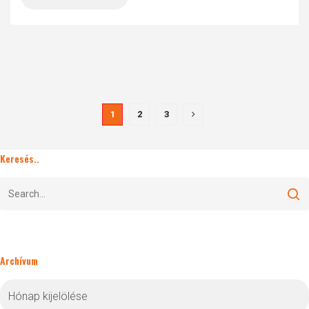
1
2
3
Keresés..
Archívum
Archívum