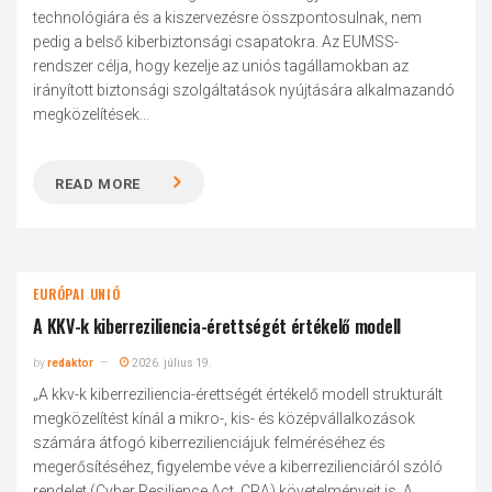
technológiára és a kiszervezésre összpontosulnak, nem
pedig a belső kiberbiztonsági csapatokra. Az EUMSS-
rendszer célja, hogy kezelje az uniós tagállamokban az
irányított biztonsági szolgáltatások nyújtására alkalmazandó
megközelítések...
READ MORE
EURÓPAI UNIÓ
A KKV-k kiberreziliencia-érettségét értékelő modell
by
redaktor
2026. július 19.
„A kkv-k kiberreziliencia-érettségét értékelő modell strukturált
megközelítést kínál a mikro-, kis- és középvállalkozások
számára átfogó kiberrezilienciájuk felméréséhez és
megerősítéséhez, figyelembe véve a kiberrezilienciáról szóló
rendelet (Cyber Resilience Act, CRA) követelményeit is. A