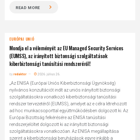
READ MORE
EURÓPAI UNIÓ
Mondja el a véleményét az EU Managed Security Services
(EUMSS), az irányított biztonsági szolgáltatások
kiberbiztonsági tanúsítási rendszeréről!
by
redaktor
2026. július 26.
„Az ENISA (Európai Uniós Kiberbiztonsági Ügynökség)
nyilvános konzultációt indít az uniós irányított biztonsági
szolgáltatásokra vonatkozó kiberbiztonsági tanúsítási
rendszer tervezetéről (EUMSS), amelyet az e célra létrehozott
ad hoc munkacsoporttal együttműködésben dolgozott ki. Az
Európai Bizottság felkérésére az ENISA tanúsítási
rendszerjelöltet dolgozott ki az irányított biztonsági
szolgáltatásokra vonatkozóan. Az ENISA megállapítása
szerint a kiberbiztonsági beruházások egyre inkább a