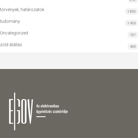
törvények, határozatok
1 805
tudomány
1 453
Uncategorized
197
zöld átállás
403