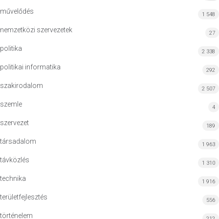
művelődés
1 548
nemzetközi szervezetek
27
politika
2 338
politikai informatika
292
szakirodalom
2 507
szemle
4
szervezet
189
társadalom
1 963
távközlés
1 310
technika
1 916
területfejlesztés
556
történelem
212