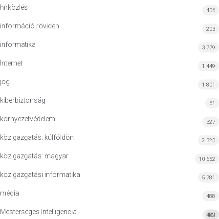
hírközlés
406
információ röviden
203
informatika
3 779
Internet
1 449
jog
1 801
kiberbiztonság
61
környezetvédelem
327
közigazgatás: külföldön
2 320
közigazgatás: magyar
10 652
közigazgatási informatika
5 781
média
488
Mesterséges Intelligencia
422
MI