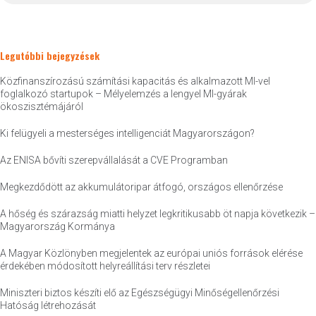
Legutóbbi bejegyzések
Közfinanszírozású számítási kapacitás és alkalmazott MI-vel
foglalkozó startupok – Mélyelemzés a lengyel MI-gyárak
ökoszisztémájáról
Ki felügyeli a mesterséges intelligenciát Magyarországon?
Az ENISA bővíti szerepvállalását a CVE Programban
Megkezdődött az akkumulátoripar átfogó, országos ellenőrzése
A hőség és szárazság miatti helyzet legkritikusabb öt napja következik –
Magyarország Kormánya
A Magyar Közlönyben megjelentek az európai uniós források elérése
érdekében módosított helyreállítási terv részletei
Miniszteri biztos készíti elő az Egészségügyi Minőségellenőrzési
Hatóság létrehozását