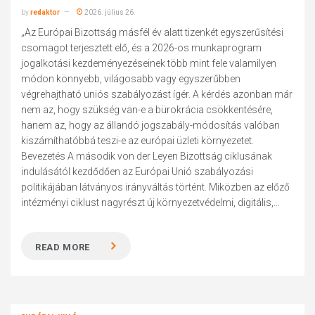
by
redaktor
2026. július 26.
„Az Európai Bizottság másfél év alatt tizenkét egyszerűsítési
csomagot terjesztett elő, és a 2026-os munkaprogram
jogalkotási kezdeményezéseinek több mint fele valamilyen
módon könnyebb, világosabb vagy egyszerűbben
végrehajtható uniós szabályozást ígér. A kérdés azonban már
nem az, hogy szükség van-e a bürokrácia csökkentésére,
hanem az, hogy az állandó jogszabály-módosítás valóban
kiszámíthatóbbá teszi-e az európai üzleti környezetet.
Bevezetés A második von der Leyen Bizottság ciklusának
indulásától kezdődően az Európai Unió szabályozási
politikájában látványos irányváltás történt. Miközben az előző
intézményi ciklust nagyrészt új környezetvédelmi, digitális,...
READ MORE