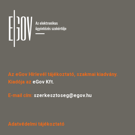
Az eGov Hírlevél tájékoztató, szakmai kiadvány.
Kiadója az
eGov Kft.
E-mail cím:
szerkesztoseg@egov.hu
Adatvédelmi tájékoztató