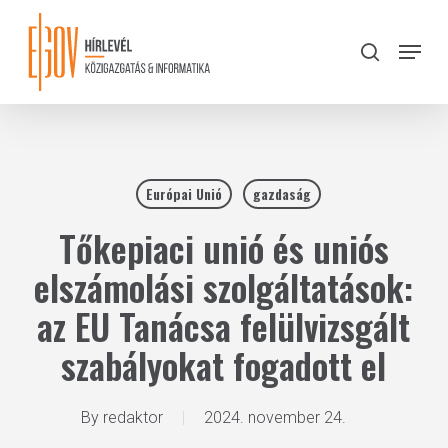
Skip
to
Menu
search
main
Close
content
Menu
Európai Unió
gazdaság
Tőkepiaci unió és uniós
elszámolási szolgáltatások:
az EU Tanácsa felülvizsgált
szabályokat fogadott el
By
redaktor
2024. november 24.