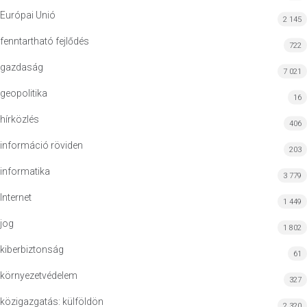
Európai Unió
2 145
fenntartható fejlődés
722
gazdaság
7 021
geopolitika
16
hírközlés
406
információ röviden
203
informatika
3 779
Internet
1 449
jog
1 802
kiberbiztonság
61
környezetvédelem
327
közigazgatás: külföldön
2 320