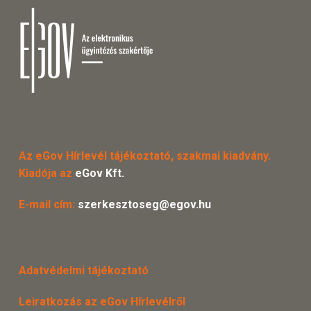
Az eGov Hírlevél tájékoztató, szakmai kiadvány.
Kiadója az
eGov Kft.
E-mail cím:
szerkesztoseg@egov.hu
Adatvédelmi tájékoztató
Leiratkozás az eGov Hírlevélről