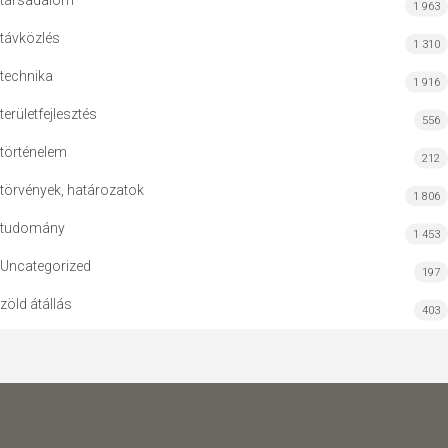
társadalom
1 963
távközlés
1 310
technika
1 916
területfejlesztés
556
történelem
212
törvények, határozatok
1 806
tudomány
1 453
Uncategorized
197
zöld átállás
403