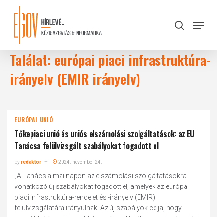
Skip
to
Menu
search
main
Close
content
Menu
Találat: európai piaci infrastruktúra-
irányelv (EMIR irányelv)
EURÓPAI UNIÓ
Tőkepiaci unió és uniós elszámolási szolgáltatások: az EU
Tanácsa felülvizsgált szabályokat fogadott el
by
redaktor
2024. november 24.
„A Tanács a mai napon az elszámolási szolgáltatásokra
vonatkozó új szabályokat fogadott el, amelyek az európai
piaci infrastruktúra-rendelet és -irányelv (EMIR)
felülvizsgálatára irányulnak. Az új szabályok célja, hogy