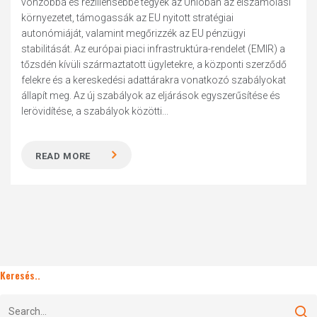
vonzóbbá és reziliensebbé tegyék az Unióban az elszámolási
környezetet, támogassák az EU nyitott stratégiai
autonómiáját, valamint megőrizzék az EU pénzügyi
stabilitását. Az európai piaci infrastruktúra-rendelet (EMIR) a
tőzsdén kívüli származtatott ügyletekre, a központi szerződő
felekre és a kereskedési adattárakra vonatkozó szabályokat
állapít meg. Az új szabályok az eljárások egyszerűsítése és
lerövidítése, a szabályok közötti...
READ MORE
Keresés..