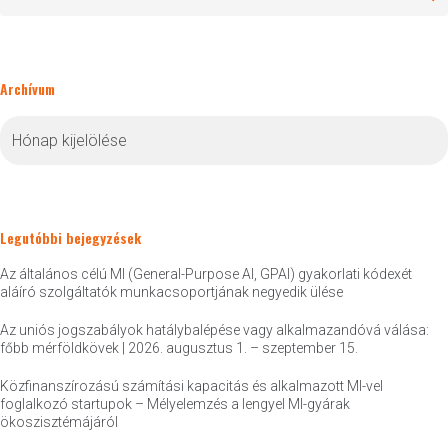
Archívum
Archívum
Legutóbbi bejegyzések
Az általános célú MI (General-Purpose AI, GPAI) gyakorlati kódexét
aláíró szolgáltatók munkacsoportjának negyedik ülése
Az uniós jogszabályok hatálybalépése vagy alkalmazandóvá válása:
főbb mérföldkövek | 2026. augusztus 1. – szeptember 15.
Közfinanszírozású számítási kapacitás és alkalmazott MI-vel
foglalkozó startupok – Mélyelemzés a lengyel MI-gyárak
ökoszisztémájáról