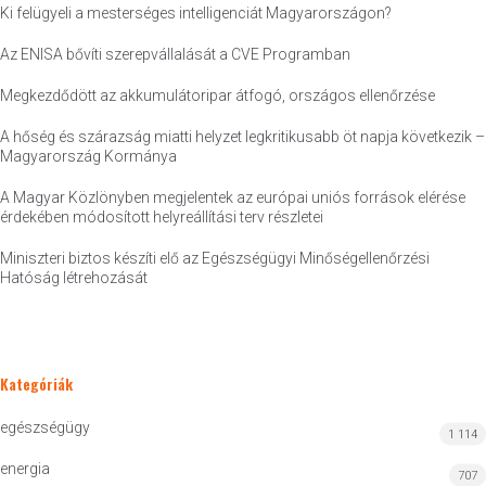
Ki felügyeli a mesterséges intelligenciát Magyarországon?
Az ENISA bővíti szerepvállalását a CVE Programban
Megkezdődött az akkumulátoripar átfogó, országos ellenőrzése
A hőség és szárazság miatti helyzet legkritikusabb öt napja következik –
Magyarország Kormánya
A Magyar Közlönyben megjelentek az európai uniós források elérése
érdekében módosított helyreállítási terv részletei
Miniszteri biztos készíti elő az Egészségügyi Minőségellenőrzési
Hatóság létrehozását
Kategóriák
egészségügy
1 114
energia
707