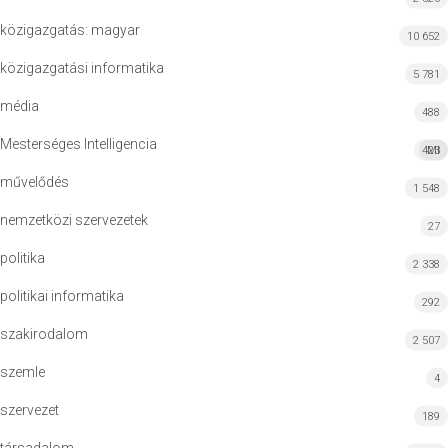
közigazgatás: magyar
10 652
közigazgatási informatika
5 781
média
488
Mesterséges Intelligencia
423
MI
művelődés
1 548
nemzetközi szervezetek
27
politika
2 338
politikai informatika
292
szakirodalom
2 507
szemle
4
szervezet
189