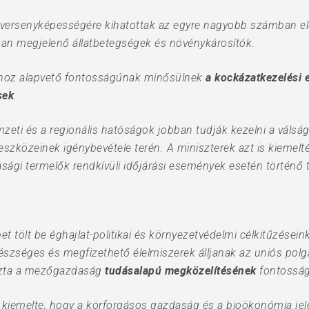
ersenyképességére kihatottak az egyre nagyobb számban előf
an megjelenő állatbetegségek és növénykárosítók.
sához alapvető fontosságúnak minősülnek
a kockázatkezelési
sek
.
zeti és a regionális hatóságok jobban tudják kezelni a váls
zközeinek igénybevétele terén. A miniszterek azt is kiemel
ági termelők rendkívüli időjárási események esetén történő
t tölt be éghajlat-politikai és környezetvédelmi célkitűzései
észséges és megfizethető élelmiszerek álljanak az uniós polg
ozta a mezőgazdaság
tudásalapú megközelítésének
fontosság
 kiemelte, hogy a körforgásos gazdaság és a bioökonómia jelen