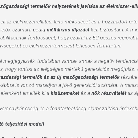
őgazdasági termelők helyzetének javítása az élelmiszer-ell
ell az élelmiszer-ellátási lánc működését és a hozzáadott ért
rmelők számára pedig
méltányos díjazást
kell biztosítani. A m
bilitásának fontosságát, hogy ezáltal az EU összes régiójáb
ségeket és élelmiszer-termelést lehessen fenntartani.
 megjegyezték: tudatában vannak annak a negatív tendenciá
is, hogy fontos az elégséges mértékű generációs megújulás. 
gazdasági termelők és az új mezőgazdasági termelők
részére 
vábbra is vonzó maradjon a jövő generációi számára. A minisz
 elemként emelték ki a
kisüzemeket
és a
nők részvételét
az á
 versenyképesség és a fenntarthatóság előmozdítása érdekéb
 teljesítési modell