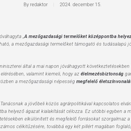
By
redaktor
2024. december 15.
óváhagyta „
A mezőgazdasági termelőket középpontba helyező
rtható, a mezőgazdasági termelőket támogató és tudásalapú j
niszterei által a mai napon jóváhagyott következtetésekben
 elérésében, valamint kiemeli, hogy az
élelmezésbiztonság
gar
gy közben a mezőgazdasági népesség
megfelelő életszínvonalá
Tanácsnak a jövőbeli közös agrárpolitikával kapcsolatos elvár
 helyező ágazat kialakítását célozza. Ez utóbbi egyben a m
keztetésekben elkülönített és megfelelő forrásokat szorgalma
zámos célkitűzésére, továbbá egy két pillért magában foglaló