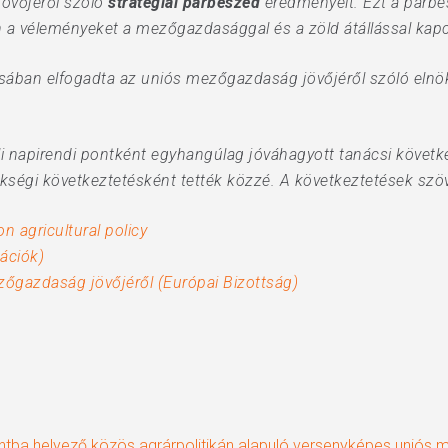
övőjéről szóló
stratégiai párbeszéd
eredményeit. Ezt a párb
sen a véleményeket a mezőgazdasággal és a zöld átállással kap
sában elfogadta az uniós mezőgazdaság jövőjéről szóló elnök
küli napirendi pontként egyhangúlag jóváhagyott tanácsi köve
ökségi következtetésként tették közzé. A következtetések szö
 agricultural policy
mációk)
zőgazdaság jövőjéről (Európai Bizottság)
ba helyező közös agrárpolitikán alapuló versenyképes uniós 