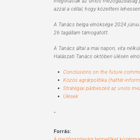
megvitatták az uniós mezőgazdaság j
azzal a céllal, hogy közelíteni lehes
A Tanács belga elnöksége 2024 júniu
26 tagállam támogatott.
A Tanács által a mai napon, vita nél
Halászati Tanács októberi ülésén eln
Conclusions on the future common
Közös agrárpolitika (háttér-infor
Stratégiai párbeszéd az uniós me
Ülések
”
Forrás:
A mezőgazdasági termelőket középpont