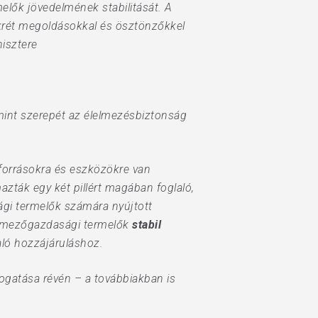
elők jövedelmének stabilitását. A
nkrét megoldásokkal és ösztönzőkkel
isztere
amint szerepét az élelmezésbiztonság
forrásokra és eszközökre van
ták egy két pillért magában foglaló,
ági termelők számára nyújtott
 a mezőgazdasági termelők
stabil
aló hozzájáruláshoz.
mogatása révén – a továbbiakban is