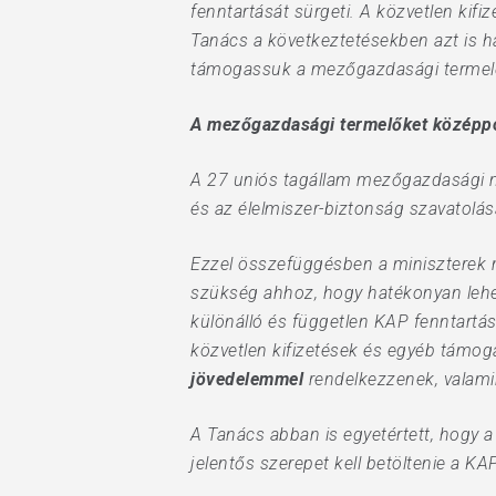
fenntartását sürgeti. A közvetlen kif
Tanács a következtetésekben azt is h
támogassuk a mezőgazdasági termelők
A mezőgazdasági termelőket középpon
A 27 uniós tagállam mezőgazdasági 
és az élelmiszer-biztonság szavatolá
Ezzel összefüggésben a miniszterek 
szükség ahhoz, hogy hatékonyan lehes
különálló és független KAP fenntartá
közvetlen kifizetések és egyéb támog
jövedelemmel
rendelkezzenek, valamin
A Tanács abban is egyetértett, hogy 
jelentős szerepet kell betöltenie a KA