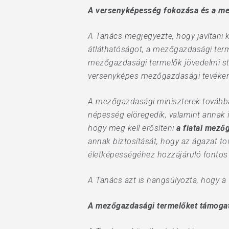
A versenyképesség fokozása és a mez
A Tanács megjegyezte, hogy javítani k
átláthatóságot, a mezőgazdasági te
mezőgazdasági termelők jövedelmi sta
versenyképes mezőgazdasági tevékeny
A mezőgazdasági miniszterek továbbá
népesség elöregedik, valamint annak 
hogy meg kell erősíteni
a fiatal mező
annak biztosítását, hogy az ágazat to
életképességéhez hozzájáruló fontos
A Tanács azt is hangsúlyozta, hogy a
A mezőgazdasági termelőket támogató