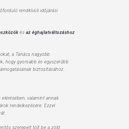
orduló rendkívüli időjárási
 eszközök
és
az éghajlatváltozáshoz
ágokat, a Tanács nagyobb
ték, hogy gyorsabb és egyszerűbb
 támogatásának biztosításához.
nk elérésében, valamint annak
árok rendelkezésére. Ezzel
át.
tős szerepelt tölt be a zöld