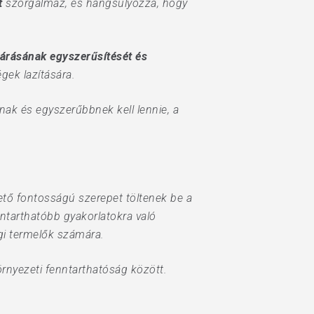
t
szorgalmaz, és hangsúlyozza, hogy
járásának egyszerűsítését és
gek lazítására.
ak és egyszerűbbnek kell lennie, a
tő fontosságú szerepet töltenek be a
nntarthatóbb gyakorlatokra való
gi termelők számára.
örnyezeti fenntarthatóság között.