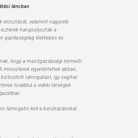
átási láncban
ék elosztását, valamint nagyobb
iniszterek hangsúlyozták a
an gazdaságilag életképes és
nak, hogy a mezőgazdasági termelői
A miniszterek egyetértettek abban,
biztosított támogatást, így segítve
terek továbbá a vidéki térségek
gazatban.
en támogatni kell a beruházásokat.