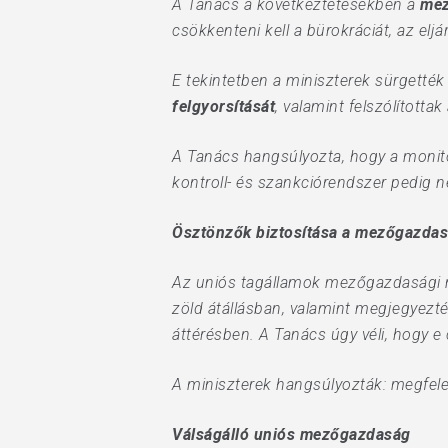
A Tanács a következtetésekben a
mez
csökkenteni kell a bürokráciát, az eljá
E tekintetben a miniszterek sürgették
felgyorsítását
, valamint felszólította
A Tanács hangsúlyozta, hogy a monito
kontroll- és szankciórendszer pedig n
Ösztönzők biztosítása a mezőgazdasá
Az uniós tagállamok mezőgazdasági m
zöld átállásban, valamint megjegyezté
áttérésben. A Tanács úgy véli, hogy e
A miniszterek hangsúlyozták: megfelel
Válságálló uniós mezőgazdaság