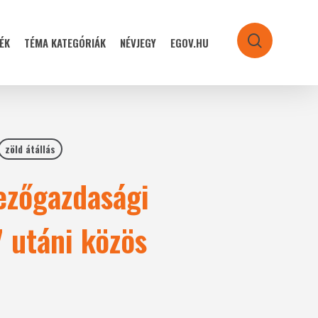
ÉK
TÉMA KATEGÓRIÁK
NÉVJEGY
EGOV.HU
search
zöld átállás
ezőgazdasági
 utáni közös