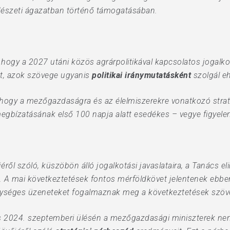
dészeti ágazatban történő támogatásában.
, hogy a 2027 utáni közös agrárpolitikával kapcsolatos jogalko
et, azok szövege ugyanis
politikai iránymutatásként
szolgál e
t, hogy a mezőgazdaságra és az élelmiszerekre vonatkozó strat
megbízatásának első 100 napja alatt esedékes – vegye figyele
éről szóló, küszöbön álló jogalkotási javaslataira, a Tanács e
. A mai következtetések fontos mérföldkövet jelentenek ebb
gységes üzeneteket fogalmaznak meg a következtetések szö
s 2024. szeptemberi ülésén a mezőgazdasági miniszterek ne