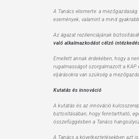
A Tanács elismerte: a mezőgazdaság v
események, valamint a mind gyakrabb
Az ágazat rezilienciájának biztosítá
való alkalmazkodást célzó intézkedé
Emellett annak érdekében, hogy a nem
rugalmasságot szorgalmazott a KAP es
eljárásokra van szükség a mezőgazdas
Kutatás és innováció
A kutatás és az innováció kulcsszerepe
biztosításában, hogy fenntartható, eg
összefüggésben a Tanács hangsúly
A Tanács a következtetésekben azt is