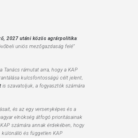
, 2027 utáni közös agrárpolitika
:
övőbeli uniós mezőgazdaság felé”
 a Tanács rámutat arra, hogy a KAP
antálása kulcsfontosságú célt jelent,
t
is szavatoljuk, a fogyasztók számára
ásait, és az egy versenyképes és a
agyar elnökség átfogó prioritásainak
z a KAP számára annak érdekében, hogy
, különálló és független KAP