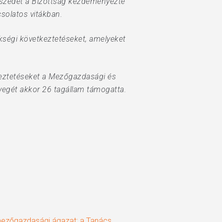
eszédet a Bizottság kezdeményezte
csolatos vitákban.
ségi következtetéseket, amelyeket
tkeztetéseket a Mezőgazdasági és
vegét akkor 26 tagállam támogatta.
mezőgazdasági ágazat: a Tanács