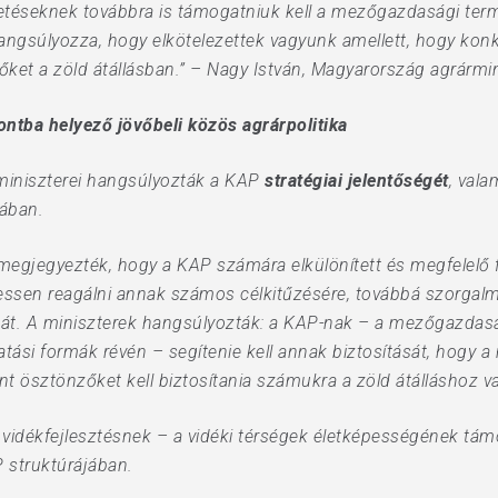
izetéseknek továbbra is támogatniuk kell a mezőgazdasági term
angsúlyozza, hogy elkötelezettek vagyunk amellett, hogy ko
et a zöld átállásban.” – Nagy István, Magyarország agrármin
tba helyező jövőbeli közös agrárpolitika
miniszterei hangsúlyozták a KAP
stratégiai jelentőségét
, val
sában.
megjegyezték, hogy a KAP számára elkülönített és megfelelő 
sen reagálni annak számos célkitűzésére, továbbá szorgalmaz
sát. A miniszterek hangsúlyozták: a KAP-nak – a mezőgazdas
atási formák révén – segítenie kell annak biztosítását, hogy
t ösztönzőket kell biztosítania számukra a zöld átálláshoz v
a vidékfejlesztésnek – a vidéki térségek életképességének tá
P struktúrájában.