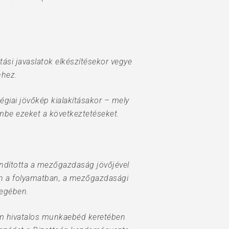
tási javaslatok elkészítésekor vegye
hhez.
égiai jövőkép kialakításakor – mely
mbe ezeket a következtetéseket.
lindította a mezőgazdaság jövőjével
en a folyamatban, a mezőgazdasági
vegében.
m hivatalos munkaebéd keretében