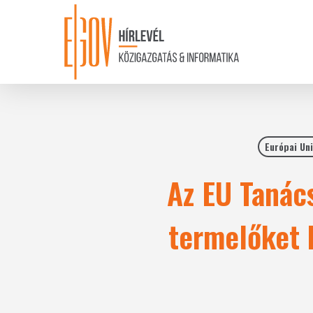
Skip
to
main
content
Európai Un
Az EU Tanác
termelőket 