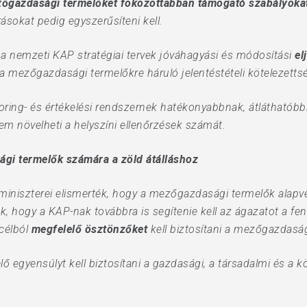
őgazdasági termelőket fokozottabban támogató szabályoka
rásokat pedig egyszerűsíteni kell.
 a nemzeti KAP stratégiai tervek jóváhagyási és módosítási
el
k a mezőgazdasági termelőkre háruló jelentéstételi kötelezettsé
ring- és értékelési rendszernek hatékonyabbnak, átláthatóbbn
em növelheti a helyszíni ellenőrzések számát.
gi termelők számára a zöld átálláshoz
iniszterei elismerték, hogy a mezőgazdasági termelők alapve
k, hogy a KAP-nak továbbra is segítenie kell az ágazatot a fe
 célból
megfelelő ösztönzőket
kell biztosítani a mezőgazdasá
ő egyensúlyt kell biztosítani a gazdasági, a társadalmi és a k