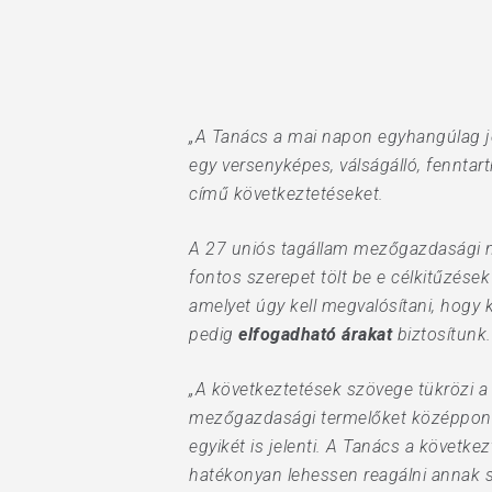
„A Tanács a mai napon egyhangúlag j
egy versenyképes, válságálló, fennta
című következtetéseket.
A 27 uniós tagállam mezőgazdasági mi
fontos szerepet tölt be e célkitűzések
amelyet úgy kell megvalósítani, ho
pedig
elfogadható árakat
biztosítunk.
„A következtetések szövege tükrözi a 
mezőgazdasági termelőket középpontba
Hit enter to search or ESC to close
egyikét is jelenti. A Tanács a követ
hatékonyan lehessen reagálni annak s