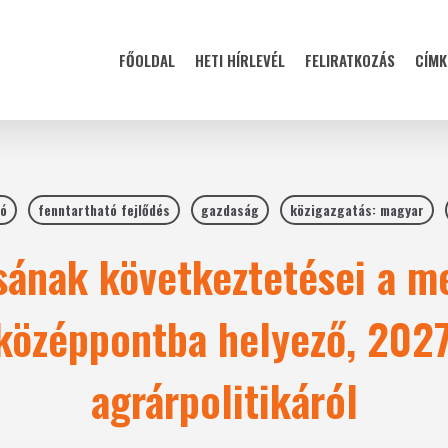
FŐOLDAL
HETI HÍRLEVÉL
FELIRATKOZÁS
CÍMK
ió
fenntartható fejlődés
gazdaság
közigazgatás: magyar
sának következtetései a m
középpontba helyező, 2027
agrárpolitikáról