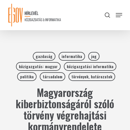
Skip
to
Menu
search
main
Close
content
Menu
gazdaság
informatika
jog
közigazgatás: magyar
közigazgatási informatika
politika
társadalom
törvények, határozatok
Magyarország
kiberbiztonságáról szóló
törvény végrehajtási
kormányrendelete