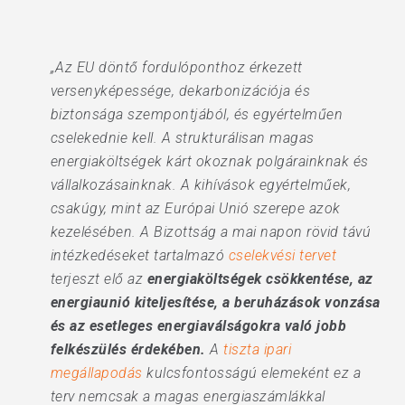
„Az EU döntő fordulóponthoz érkezett
versenyképessége, dekarbonizációja és
biztonsága szempontjából, és egyértelműen
cselekednie kell. A strukturálisan magas
energiaköltségek kárt okoznak polgárainknak és
vállalkozásainknak. A kihívások egyértelműek,
csakúgy, mint az Európai Unió szerepe azok
kezelésében. A Bizottság a mai napon rövid távú
intézkedéseket tartalmazó
cselekvési tervet
terjeszt elő az
energiaköltségek csökkentése, az
energiaunió kiteljesítése, a beruházások vonzása
és az
esetleges energiaválságokra való jobb
felkészülés érdekében.
A
tiszta ipari
megállapodás
kulcsfontosságú elemeként ez a
terv nemcsak a magas energiaszámlákkal