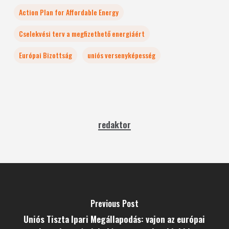
Action Plan for Affordable Energy
Cselekvési terv a megfizethető energiáért
Európai Bizottság
uniós versenyképesség
redaktor
Previous Post
Uniós Tiszta Ipari Megállapodás: vajon az európai