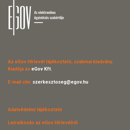
Az eGov Hírlevél tájékoztató, szakmai kiadvány.
Kiadója az
eGov Kft.
E-mail cím:
szerkesztoseg@egov.hu
Adatvédelmi tájékoztató
Leiratkozás az eGov Hírlevélről