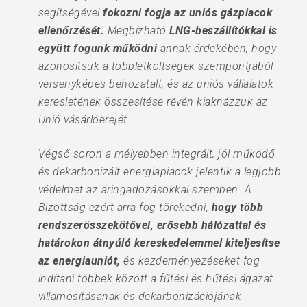
segítségével
fokozni fogja az uniós gázpiacok
ellenőrzését.
Megbízható
LNG-beszállítókkal is
együtt fogunk működni
annak érdekében, hogy
azonosítsuk a többletköltségek szempontjából
versenyképes behozatalt, és az uniós vállalatok
keresletének összesítése révén kiaknázzuk az
Unió vásárlóerejét.
Végső soron a mélyebben integrált, jól működő
és dekarbonizált energiapiacok jelentik a legjobb
védelmet az áringadozásokkal szemben. A
Bizottság ezért arra fog törekedni,
hogy több
rendszerösszekötővel, erősebb hálózattal és
határokon átnyúló kereskedelemmel kiteljesítse
az energiauniót,
és kezdeményezéseket fog
indítani többek között a fűtési és hűtési ágazat
villamosításának és dekarbonizációjának