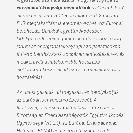
fogyasztók számára azáltal, hogy támogatja az
energiahatékonysági megoldások
szélesebb körű
elterjedését, ami 2030-ban akár évi 162 milliárd
EUR megtakarítást is eredményezhet. Az Európai
Beruházási Bankkal együttműködésben
kidolgozandó uniós garanciarendszer hozzá fog
járulni az energiahatékonysági szolgáltatásokba
történő beruházások kockázatmentesítéséhez, és
megkönnyíti a hatékonyabb, hosszabb
élettartamú készülékekhez és termékekhez való
hozzáférést.
Az uniós gázárak túl magasak, és befolyásolják
az európai ipar versenyképességét. A
tisztességes verseny biztosítása érdekében a
Bizottság az Energiaszabályozók Együttműködési
Ügynöksége (ACER), az Európai Értékpapírpiaci
Hatóság (ESMA) és a nemzeti szabályozók