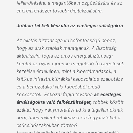
fellendítésére, a magántőke mozgósítására és az
energiarendszer további digitalizálására.
Jobban fel kell készülni az esetleges válságokra
Az ellátás biztonsága kulcsfontosságú ahhoz,
hogy az árak stabilak maradjanak. A Bizottság
aktualizálni fogja az uniós energiabiztonsági
keretet az olyan újonnan megjelenő fenyegetések
kezelése érdekében, mint a kibertámadások, a
kritikus infrastruktúrákkal kapcsolatos szabotázs
és a behozataltól való függésből eredő
kockázatok. Fokozni fogja továbbá
az esetleges
árválságokra való felkészültséget,
többek között
azáltal, hogy iránymutatást ad ki a tagállamoknak
arról, hogy miként jutalmazzák a fogyasztókat a
csúcsidőszakokban történő