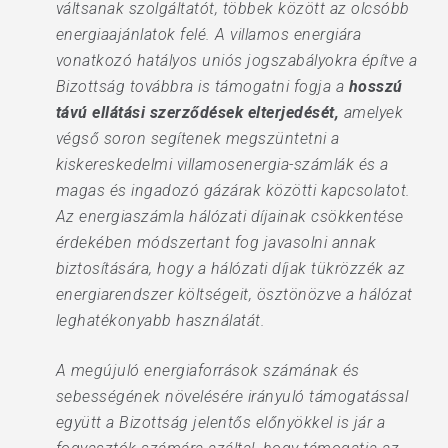
váltsanak szolgáltatót, többek között az olcsóbb
energiaajánlatok felé. A villamos energiára
vonatkozó hatályos uniós jogszabályokra építve a
Bizottság továbbra is támogatni fogja a
hosszú
távú ellátási szerződések elterjedését,
amelyek
végső soron segítenek megszüntetni a
kiskereskedelmi villamosenergia-számlák és a
magas és ingadozó gázárak közötti kapcsolatot.
Az energiaszámla hálózati díjainak csökkentése
érdekében módszertant fog javasolni annak
biztosítására, hogy a hálózati díjak tükrözzék az
energiarendszer költségeit, ösztönözve a hálózat
leghatékonyabb használatát.
A megújuló energiaforrások számának és
sebességének növelésére irányuló támogatással
együtt a Bizottság jelentős előnyökkel is jár a