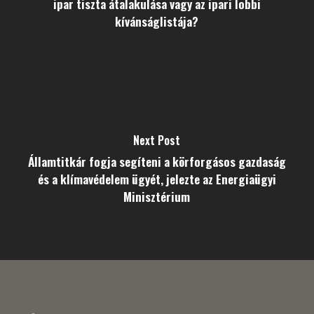
ipar tiszta átalakulása vagy az ipari lobbi
kívánságlistája?
Next Post
Államtitkár fogja segíteni a körforgásos gazdaság
és a klímavédelem ügyét, jelezte az Energiaügyi
Minisztérium