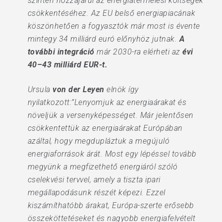
szintén hozzájárul az energiatermelési költségek
csökkentéséhez. Az EU belső energiapiacának
köszönhetően a fogyasztók már most is évente
mintegy 34 milliárd euró előnyhöz jutnak.
A
további integráció
már 2030-ra elérheti az
évi
40–43 milliárd EUR-t.
Ursula
von der Leyen
elnök így
nyilatkozott:”Lenyomjuk az energiaárakat és
növeljük a versenyképességet. Már jelentősen
csökkentettük az energiaárakat Európában
azáltal, hogy megdupláztuk a megújuló
energiaforrások árát. Most egy lépéssel tovább
megyünk a megfizethető energiáról szóló
cselekvési tervvel, amely a tiszta ipari
megállapodásunk részét képezi. Ezzel
kiszámíthatóbb árakat, Európa-szerte erősebb
összeköttetéseket és nagyobb energiafelvételt