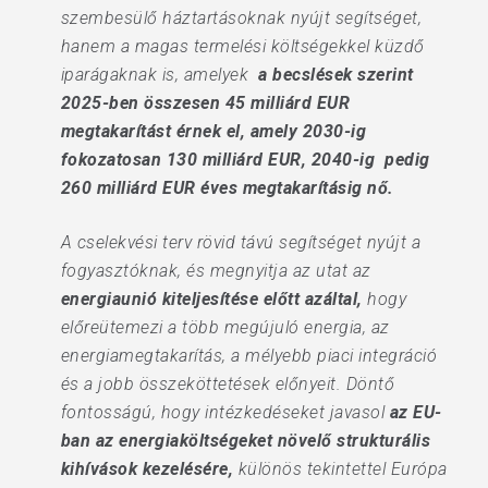
szembesülő háztartásoknak nyújt segítséget,
hanem a magas termelési költségekkel küzdő
iparágaknak is, amelyek
a becslések szerint
2025-ben összesen 45 milliárd EUR
megtakarítást érnek el, amely 2030-ig
fokozatosan 130 milliárd EUR, 2040-ig pedig
260 milliárd EUR éves megtakarításig nő.
A cselekvési terv rövid távú segítséget nyújt a
fogyasztóknak, és megnyitja az utat az
energiaunió kiteljesítése előtt azáltal,
hogy
előreütemezi a több megújuló energia, az
energiamegtakarítás, a mélyebb piaci integráció
és a jobb összeköttetések előnyeit. Döntő
fontosságú, hogy intézkedéseket javasol
az EU-
ban az energiaköltségeket növelő strukturális
kihívások kezelésére,
különös tekintettel Európa