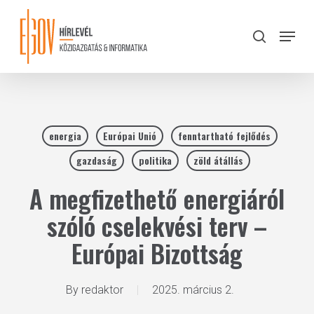
Skip
to
Menu
search
main
Close
content
Menu
energia
Európai Unió
fenntartható fejlődés
gazdaság
politika
zöld átállás
A megfizethető energiáról
szóló cselekvési terv –
Európai Bizottság
By
redaktor
2025. március 2.