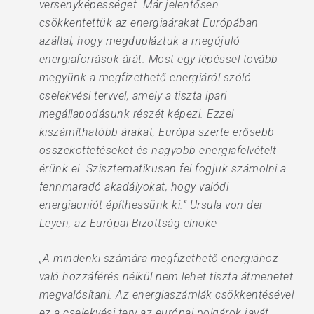
versenyképességet. Már jelentősen
csökkentettük az energiaárakat Európában
azáltal, hogy megdupláztuk a megújuló
energiaforrások árát. Most egy lépéssel tovább
megyünk a megfizethető energiáról szóló
cselekvési tervvel, amely a tiszta ipari
megállapodásunk részét képezi. Ezzel
kiszámíthatóbb árakat, Európa-szerte erősebb
összeköttetéseket és nagyobb energiafelvételt
érünk el. Szisztematikusan fel fogjuk számolni a
fennmaradó akadályokat, hogy valódi
energiauniót építhessünk ki.” Ursula von der
Leyen, az Európai Bizottság elnöke
„A mindenki számára megfizethető energiához
való hozzáférés nélkül nem lehet tiszta átmenetet
megvalósítani. Az energiaszámlák csökkentésével
ez a cselekvési terv az európai polgárok javát