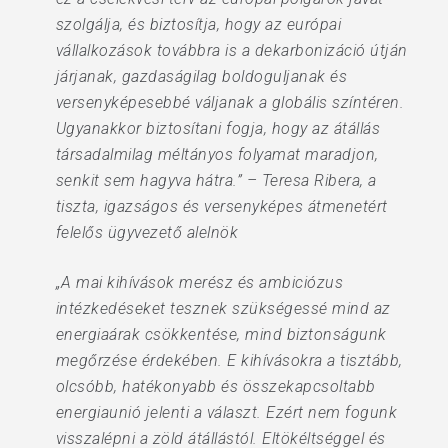
szolgálja, és biztosítja, hogy az európai
vállalkozások továbbra is a dekarbonizáció útján
járjanak, gazdaságilag boldoguljanak és
versenyképesebbé váljanak a globális színtéren.
Ugyanakkor biztosítani fogja, hogy az átállás
társadalmilag méltányos folyamat maradjon,
senkit sem hagyva hátra.” – Teresa Ribera, a
tiszta, igazságos és versenyképes átmenetért
felelős ügyvezető alelnök
„A mai kihívások merész és ambiciózus
intézkedéseket tesznek szükségessé mind az
energiaárak csökkentése, mind biztonságunk
megőrzése érdekében. E kihívásokra a tisztább,
olcsóbb, hatékonyabb és összekapcsoltabb
energiaunió jelenti a választ. Ezért nem fogunk
visszalépni a zöld átállástól. Eltökéltséggel és