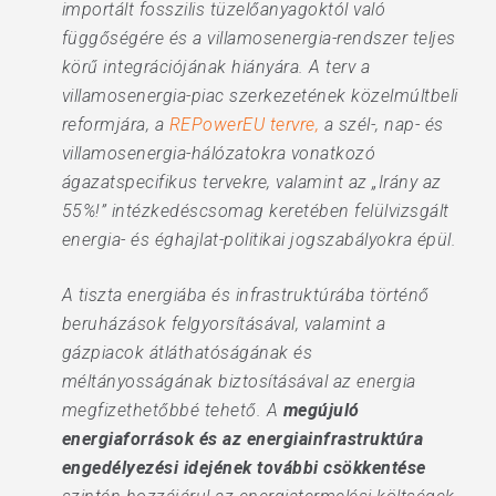
importált fosszilis tüzelőanyagoktól való
függőségére és a villamosenergia-rendszer teljes
körű integrációjának hiányára. A terv a
villamosenergia-piac szerkezetének közelmúltbeli
reformjára, a
REPowerEU tervre,
a szél-, nap- és
villamosenergia-hálózatokra vonatkozó
ágazatspecifikus tervekre, valamint az „Irány az
55%!” intézkedéscsomag keretében felülvizsgált
energia- és éghajlat-politikai jogszabályokra épül.
A tiszta energiába és infrastruktúrába történő
beruházások felgyorsításával, valamint a
gázpiacok átláthatóságának és
méltányosságának biztosításával az energia
megfizethetőbbé tehető. A
megújuló
energiaforrások és az energiainfrastruktúra
engedélyezési idejének további csökkentése