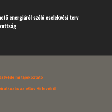
ető energiáról szóló cselekvési terv
izottság
datvédelmi tájékoztató
eiratkozás az eGov Hírlevélről