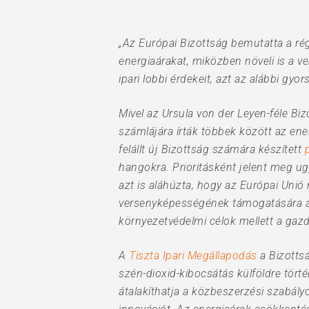
„Az Európai Bizottság bemutatta a rég
energiaárakat, miközben növeli is a 
ipari lobbi érdekeit, azt az alábbi gy
Mivel az Ursula von der Leyen-féle Biz
számlájára írták többek között az en
felállt új Bizottság számára készített
hangokra. Prioritásként jelent meg ug
Hit enter to search or ESC to close
azt is aláhúzta, hogy az Európai Unió
versenyképességének támogatására 
környezetvédelmi célok mellett a gazd
A
Tiszta Ipari Megállapodás
a Bizottsá
szén-dioxid-kibocsátás külföldre tört
átalakíthatja a közbeszerzési szabályo