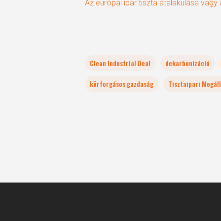
Az európai ipar tiszta átalakulása vagy a
Clean Industrial Deal
dekarbonizáció
körforgásos gazdaság
Tisztaipari Megál