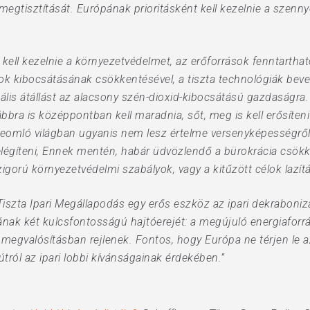
megtisztítását. Európának prioritásként kell kezelnie a szen
 kell kezelnie a környezetvédelmet, az erőforrások fenntarthat
 kibocsátásának csökkentésével, a tiszta technológiák beve
ális átállást az alacsony szén-dioxid-kibocsátású gazdaságra.
bra is középpontban kell maradnia, sőt, meg is kell erősíteni 
zeomló világban ugyanis nem lesz értelme versenyképességről 
légíteni, Ennek mentén, habár üdvözlendő a bürokrácia csökk
gorú környezetvédelmi szabályok, vagy a kitűzött célok lazí
szta Ipari Megállapodás egy erős eszköz az ipari dekraboniz
sának két kulcsfontosságú hajtóerejét: a megújuló energiaforrá
megvalósításban rejlenek. Fontos, hogy Európa ne térjen le a
tról az ipari lobbi kívánságainak érdekében.”