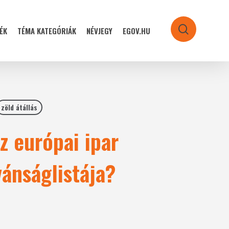
ÉK
TÉMA KATEGÓRIÁK
NÉVJEGY
EGOV.HU
search
zöld átállás
z európai ipar
vánságlistája?