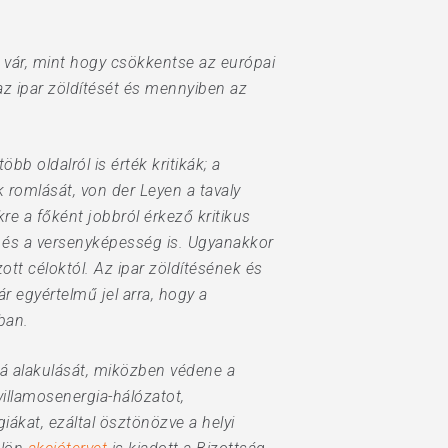
 vár, mint hogy csökkentse az európai
z ipar zöldítését és mennyiben az
bb oldalról is érték kritikák; a
 romlását, von der Leyen a tavaly
kre a főként jobbról érkező kritikus
ét és a versenyképesség is. Ugyanakkor
tt céloktól. Az ipar zöldítésének és
r egyértelmű jel arra, hogy a
ban.
bá alakulását, miközben védene a
villamosenergia-hálózatot,
iákat, ezáltal ösztönözve a helyi