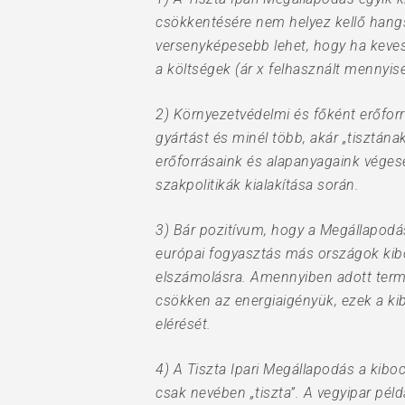
csökkentésére nem helyez kellő hangsú
versenyképesebb lehet, hogy ha kevese
a költségek (ár x felhasznált mennyis
2) Környezetvédelmi és főként erőforr
gyártást és minél több, akár „tisztána
erőforrásaink és alapanyagaink véges
szakpolitikák kialakítása során.
3) Bár pozitívum, hogy a Megállapodá
európai fogyasztás más országok kiboc
elszámolásra. Amennyiben adott term
csökken az energiaigényük, ezek a kib
elérését.
4) A Tiszta Ipari Megállapodás a kib
csak nevében „tiszta”. A vegyipar pél