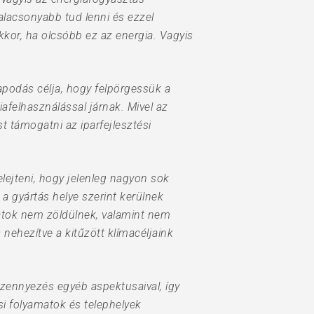
 alacsonyabb tud lenni és ezzel
kkor, ha olcsóbb ez az energia. Vagyis
apodás célja, hogy felpörgessük a
iafelhasználással járnak. Mivel az
 támogatni az iparfejlesztési
lejteni, hogy jelenleg nagyon sok
a gyártás helye szerint kerülnek
atok nem zöldülnek, valamint nem
nehezítve a kitűzött klímacéljaink
zennyezés egyéb aspektusaival, így
si folyamatok és telephelyek