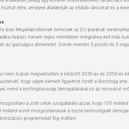
ése érdekében pedig egy konkrét intézkedéseket tartalmazó k
ozhat létre, amelyek átalakítják az ellátási láncokat és a ker
se
szta Ipari Megállapodásnak nemcsak az EU iparának versenykép
ába helyezi, hanem teljes mértékben integrálnia kell más kul
 és az igazságos átmenetet. Ennek mentén 5 pozitív és 5 neg
lkül nem tudjuk megvalósítani a kitűzött 2030-as és 2050-es kl
özlendő, hogy végre kiemelt figyelmet fordít a Bizottság erre a
vel, mind a körforgásosság támogatásával és az innováció erő
zgósítani a zöld célok szolgálatára azzal, hogy 100 milliárd eu
 milliárd eurót mozgósítanának a tiszta technológiák támogat
abonizációs programokat fog indítani.