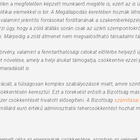
etlen a megfelelően képzett munkaerő megléte is, ezért az is
litikai elemekkel is bír. A Megállapodás keretében hoznák lé
valamint jelentős forrásokat fordítanának a szakemberképzésr
érzi úgy, hogy a zöld átállás során csak az üzleti szempontokr
m. Márpedig a zöld átmenet nem megvalósítható társadalmi tá
Törvény, valamint a fenntarthatósági célokat előtérbe helyező 
et növelése, amely a helyi árukat támogatja, csökkentve ezzel p
nmaradását is.
kráciát, a túlságosan komplex szabályozások miatt, amire szint
ökkentésén keresztül. Ezt a törekvést erősíti a Bizottság má
zer csökkentését hivatott elősegíteni. A Bizottság
számításai 
milliárd euró értékű adminisztratív tehercsökkentést hozhat m
kiemelt célja az energiaárak csökkentése, azonban az igények,