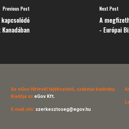
Previous Post
Next Post
z kapcsolódó
A megfizeth
k Kanadában
- Európai B
Az eGov Hírlevél tájékoztató, szakmai kiadvány.
A
Kiadója az
eGov Kft.
L
E-mail cím:
szerkesztoseg@egov.hu