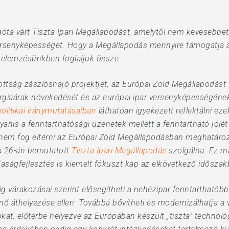
óta várt Tiszta Ipari Megállapodást, amelytől nem kevesebbet
versenyképességet. Hogy a Megállapodás mennyire támogatja a
orselemzésünkben foglaljuk össze.
ottság zászlóshajó projektjét, az Európai Zöld Megállapodást tö
ergiaárak növekedését és az európai ipar versenyképességének
politikai iránymutatásaiban
láthatóan igyekezett reflektálni eze
yanis a fenntarthatósági üzenetek mellett a fenntartható jól
 nem fog eltérni az Európai Zöld Megállapodásban meghatározo
a 26-án bemutatott
Tiszta Ipari Megállapodás
szolgálna. Ez má
aságfejlesztés is kiemelt fókuszt kap az elkövetkező időszak
g várakozásai szerint elősegítheti a nehézipar fenntarthatób
énő áthelyezése ellen. Továbbá bővítheti és modernizálhatja a 
kat, előtérbe helyezve az Európában készült „tiszta” technológ