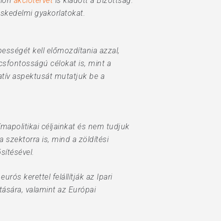
ülön
akciótervet
is kiadott a Bizottság.
eskedelmi gyakorlatokat.
ességét kell előmozdítania azzal,
csfontosságú célokat is, mint a
atív aspektusát mutatjuk be a
ímapolitikai céljainkat és nem tudjuk
 szektorra is, mind a zöldítési
sítésével.
rós kerettel felállítják az Ipari
ására, valamint az Európai