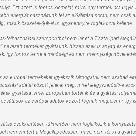
lyt. Ezt azért is fontos kiemelni, mivel egy termék ára úgyis
bb energiát használtunk fel az előállítása során, nem csak a
ég) másik összetevőjével is ugyanennyire foglalkozni kellene.
ás-felhasználási szempontból nem lehet a Tiszta Ipari Megáll
k” nevezett terméket gyártsunk, hiszen ezek is anyag és energ
ek, így fontos lenne a minőségi és nem mennyiségi növekedést
s az európai termékeket igyekszik támogatni, nem szabad elfe
sátási adatai között jelenik meg, mivel leegyszerűsítve azok 
ékek gyártása ismét Európában történik és a gyártási folyam
ocsátások az európai adatok között fognak megjelenni, így is 
ocsátás-csökkentésen túlmenően nem foglalkozik a környezets
dául nem érintett a Megállapodásban, mivel nem tér ki a gyártá