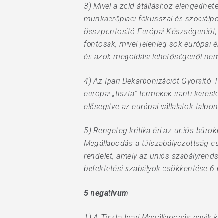
3) Mivel a zöld átálláshoz elengedhet
munkaerőpiaci fókusszal és szociálpo
összpontosító Európai Készséguniót, 
fontosak, mivel jelenleg sok európai 
és azok megoldási lehetőségeiről ne
4) Az Ipari Dekarbonizációt Gyorsító 
európai „tiszta” termékek iránti keresl
elősegítve az európai vállalatok talpo
5) Rengeteg kritika éri az uniós büro
Megállapodás a túlszabályozottság cs
rendelet, amely az uniós szabályrends
befektetési szabályok csökkentése 6 
5 negatívum
1) A Tiszta Ipari Megállapodás egyik 