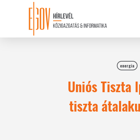
Skip
to
main
content
energia
Uniós Tiszta 
tiszta átalak