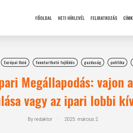
FŐOLDAL
HETI HÍRLEVÉL
FELIRATKOZÁS
CÍMK
Európai Unió
fenntartható fejlődés
gazdaság
politika
Ipari Megállapodás: vajon a
ulása vagy az ipari lobbi kí
By
redaktor
2025. március 2.