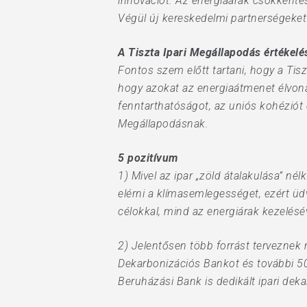
innovációt. Az energiaárak csökkent
Végül új kereskedelmi partnerségeket h
A Tiszta Ipari Megállapodás értékelé
Fontos szem előtt tartani, hogy a Ti
hogy azokat az energiaátmenet élvonal
fenntarthatóságot, az uniós kohéziót
Megállapodásnak.
5 pozitívum
1) Mivel az ipar „zöld átalakulása” né
elérni a klímasemlegességet, ezért üdv
célokkal, mind az energiárak kezelésé
2) Jelentősen több forrást terveznek mo
Dekarbonizációs Bankot és további 50
Beruházási Bank is dedikált ipari dek