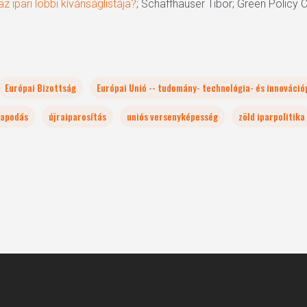
z ipari lobbi kívánságlistája?
; Schaffhauser Tibor; Green Policy C
Európai Bizottság
Európai Unió -- tudomány- technológia- és innovációp
lapodás
újraiparosítás
uniós versenyképesség
zöld iparpolitika