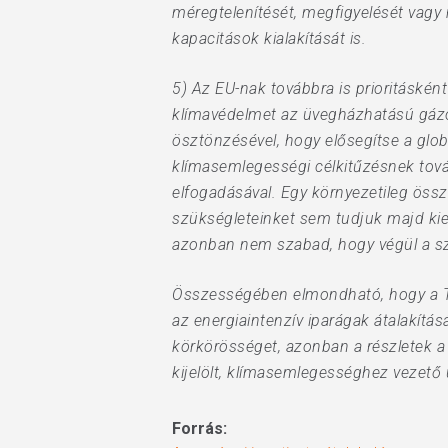
méregtelenítését, megfigyelését vagy 
kapacitások kialakítását is.
5) Az EU-nak továbbra is prioritásként
klímavédelmet az üvegházhatású gázok
ösztönzésével, hogy elősegítse a glob
klímasemlegességi célkitűzésnek továb
elfogadásával. Egy környezetileg öss
szükségleteinket sem tudjuk majd kie
azonban nem szabad, hogy végül a szi
Összességében elmondható, hogy a Ti
az energiaintenzív iparágak átalakítá
körkörösséget, azonban a részletek a 
kijelölt, klímasemlegességhez vezető ú
Forrás: