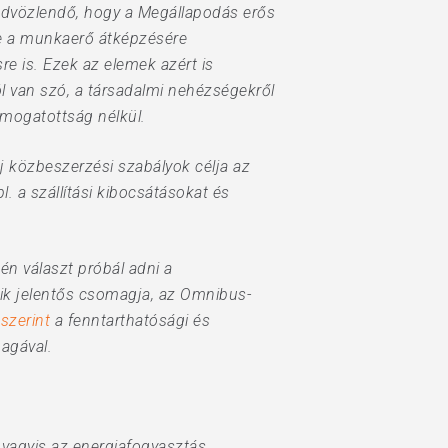
 üdvözlendő, hogy a Megállapodás erős
tre a munkaerő átképzésére
e is. Ezek az elemek azért is
ól van szó, a társadalmi nehézségekről
mogatottság nélkül.
új közbeszerzési szabályok célja az
l. a szállítási kibocsátásokat és
én választ próbál adni a
sik jelentős csomagja, az Omnibus-
szerint
a fenntarthatósági és
agával.
 vagyis az energiafogyasztás