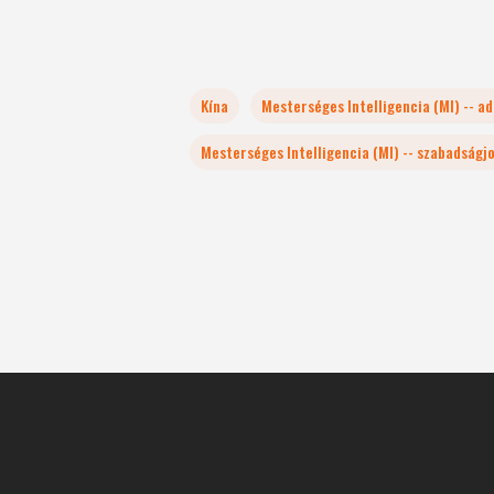
Kína
Mesterséges Intelligencia (MI) -- a
Mesterséges Intelligencia (MI) -- szabadságj