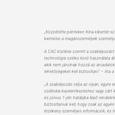
Hit enter to search or ESC to close
„Közzétette pénteken Kína kibertér-s
kiemelve a magánszemélyek személy
A CAC közlése szerint a szabályozást
technológia széles körű használata ál
akik nem járulnak hozzá az arcadato
lehetőségeket kell biztosítani” – írta 
„A szabályozás célja az olyan, egyre e
szállodai bejelentkezéshez vagy zárt 
és június 1-jén hatályba lépő rendele
biztosítaniuk kell, hogy csak az egyé
érzékeny személyes információk, és h