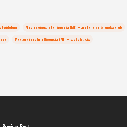
datvédelem
Mesterséges Intelligencia (MI) -- arcfelismerő rendszerek
ogok
Mesterséges Intelligencia (MI) -- szabályozás
Previous Post