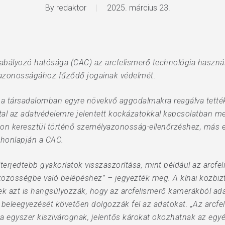
By
redaktor
2025. március 23.
zabályozó hatósága (CAC) az arcfelismerő technológia haszná
azonosságához fűződő jogainak védelmét.
 a társadalomban egyre növekvő aggodalmakra reagálva tették
tal az adatvédelemre jelentett kockázatokkal kapcsolatban me
kon keresztül történő személyazonosság-ellenőrzéshez, más 
a honlapján a CAC.
lterjedtebb gyakorlatok visszaszorítása, mint például az arcf
közösségbe való belépéshez” – jegyezték meg. A kínai közbizt
tek azt is hangsúlyozzák, hogy az arcfelismerő kamerákból ada
n beleegyezését követően dolgozzák fel az adatokat. „Az arcfe
a egyszer kiszivárognak, jelentős károkat okozhatnak az eg