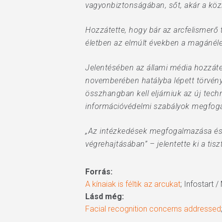
vagyonbiztonságában, sőt, akár a közb
Hozzátette, hogy bár az arcfelismerő 
életben az elmúlt években a magánél
Jelentésében az állami média hozzáte
novemberében hatályba lépett törvény
összhangban kell eljárniuk az új tech
információvédelmi szabályok megfog
„Az intézkedések megfogalmazása és b
végrehajtásában” – jelentette ki a tiszt
Forrás:
A kínaiak is féltik az arcukat
; Infostart 
Lásd még:
Facial recognition concerns addressed