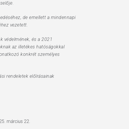
selője.
ekedéséhez, de emellett a mindennapi
hez vezetett.
tok védelmének, és a 2021
knak az illetékes hatóságokkal
 vonatkozó konkrét személyes
i rendeletek előírásainak
025. március 22.