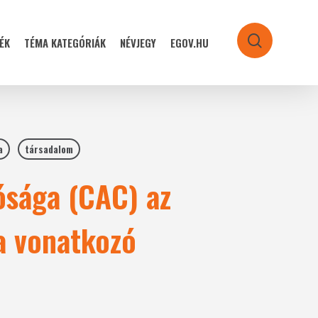
ÉK
TÉMA KATEGÓRIÁK
NÉVJEGY
EGOV.HU
search
a
társadalom
ósága (CAC) az
a vonatkozó