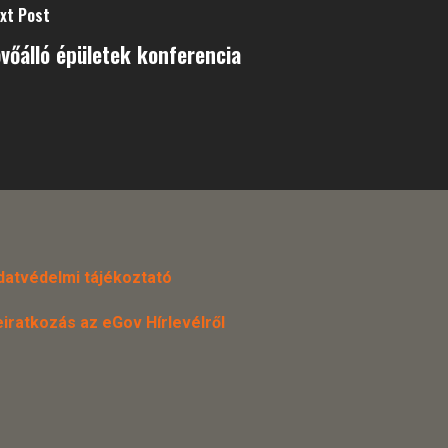
xt Post
övőálló épületek konferencia
datvédelmi tájékoztató
eiratkozás az eGov Hírlevélről