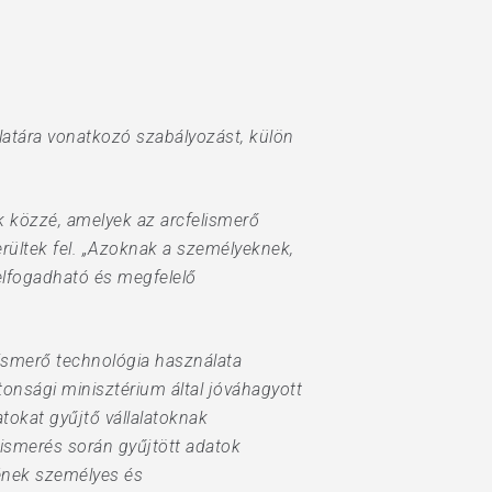
latára vonatkozó szabályozást, külön
 közzé, amelyek az arcfelismerő
rültek fel. „Azoknak a személyeknek,
elfogadható és megfelelő
elismerő technológia használata
onsági minisztérium által jóváhagyott
tokat gyűjtő vállalatoknak
lismerés során gyűjtött adatok
yének személyes és