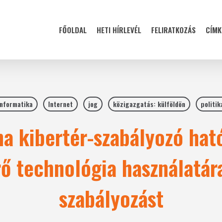
FŐOLDAL
HETI HÍRLEVÉL
FELIRATKOZÁS
CÍMK
informatika
Internet
jog
közigazgatás: külföldön
politik
na kibertér-szabályozó hat
rő technológia használatár
szabályozást