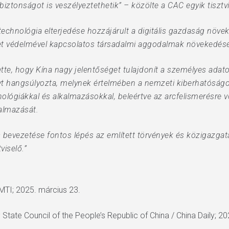
iztonságot is veszélyeztethetik” – közölte a CAC egyik tisztvi
technológia elterjedése hozzájárult a digitális gazdaság növ
et védelmével kapcsolatos társadalmi aggodalmak növekedésé
tte, hogy Kína nagy jelentőséget tulajdonít a személyes ada
t hangsúlyozta, melynek értelmében a nemzeti kiberhatóságo
nológiákkal és alkalmazásokkal, beleértve az arcfelismerésre
almazását.
evezetése fontos lépés az említett törvények és közigazgatás
viselő.”
/ MTI; 2025. március 23.
; State Council of the People’s Republic of China / China Daily; 2