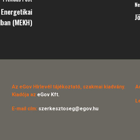
Ne
 Energetikai
J
lban (MEKH)
Az eGov Hírlevél tájékoztató, szakmai kiadvány.
A
Kiadója az
eGov Kft.
L
E-mail cím:
szerkesztoseg@egov.hu