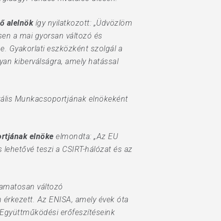
ő alelnök
így nyilatkozott: „Üdvözlöm
sen a mai gyorsan változó és
e. Gyakorlati eszközként szolgál a
an kiberválságra, amely hatással
tális Munkacsoportjának elnökeként
rtjának elnöke
elmondta: „Az EU
s lehetővé teszi a CSIRT-hálózat és az
lyamatosan változó
n érkezett. Az ENISA, amely évek óta
 Együttműködési erőfeszítéseink