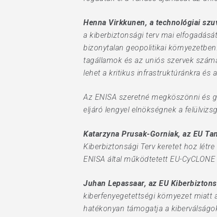
Henna Virkkunen, a technológiai szuv
a kiberbiztonsági terv mai elfogadásá
bizonytalan geopolitikai környezetben
tagállamok és az uniós szervek számá
lehet a kritikus infrastruktúránkra és 
Az ENISA szeretné megköszönni és gr
eljáró lengyel elnökségnek a felülvizs
Katarzyna Prusak-Gorniak, az EU Ta
Kiberbiztonsági Terv keretet hoz létre
ENISA által működtetett EU-CyCLONE
Juhan Lepassaar, az EU Kiberbizton
kiberfenyegetettségi környezet miatt 
hatékonyan támogatja a kiberválságok