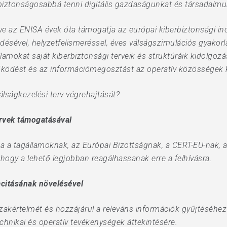
iztonságosabbá tenni digitális gazdaságunkat és társadalmu
e az ENISA évek óta támogatja az európai kiberbiztonsági inc
sével, helyzetfelismeréssel, éves válságszimulációs gyakorla
lamokat saját kiberbiztonsági terveik és struktúráik kidolgo
űködést és az információmegosztást az operatív közösségek 
lságkezelési terv végrehajtását?
ervek támogatásával
za a tagállamoknak, az Európai Bizottságnak, a CERT-EU-nak, 
hogy a lehető legjobban reagálhassanak erre a felhívásra.
citásának növelésével
zakértelmét és hozzájárul a releváns információk gyűjtéséhe
echnikai és operatív tevékenységek áttekintésére.