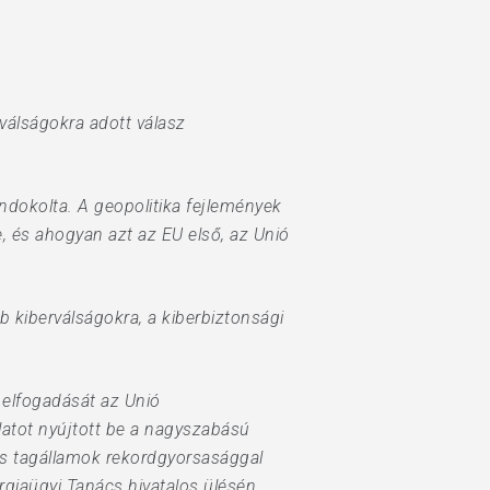
válságokra adott válasz
indokolta. A geopolitika fejlemények
e, és ahogyan azt az EU első, az Unió
b kiberválságokra, a kiberbiztonsági
 elfogadását az Unió
latot nyújtott be a nagyszabású
ós tagállamok rekordgyorsasággal
rgiaügyi Tanács hivatalos ülésén.