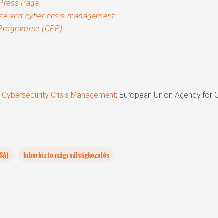
 Press Page
nse and cyber crisis management
p Programme (CPP)
U Cybersecurity Crisis Management
; European Union Agency for C
SA)
kiberbiztonsági válságkezelés