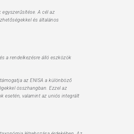
egyszerűsítése. A cél az
zhetőségekkel és általános
 és a rendelkezésre álló eszközök
rt támogatja az ENISA a különböző
égekkel összhangban. Ezzel az
 esetén, valamint az uniós integrált
t taxonómia létrehozása érdekében. Az