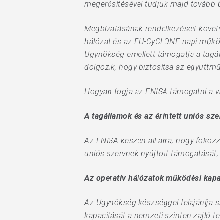
megerősítésével tudjuk majd tovább b
Megbízatásának rendelkezéseit követv
hálózat és az EU-CyCLONE napi működé
Ügynökség emellett támogatja a tagál
dolgozik, hogy biztosítsa az együttm
Hogyan fogja az ENISA támogatni a vá
A tagállamok és az érintett uniós sz
Az ENISA készen áll arra, hogy fokoz
uniós szervnek nyújtott támogatását, 
Az operatív hálózatok működési kapa
Az Ügynökség készséggel felajánlja s
kapacitását a nemzeti szinten zajló t