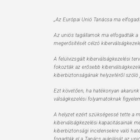
„Az Európai Unió Tanácsa ma elfogadta 
Az uniós tagállamok ma elfogadták a 
megerősítését célzó kiberválságkezelés
A felülvizsgált kiberválságkezelési t
fokozták az erősebb kiberválságkezelés
kiberbiztonságának helyzetéről szóló j
Ezt követően, ha hatékonyan akarunk f
Hit enter to search or ESC to close
válságkezelési folyamatoknak figyelem
A helyzet ezért szükségessé tette a 
kiberválságkezelési kapacitásainak m
kiberbiztonsági incidensekre való ha
fogadták el a Tanács ajánlását az unió