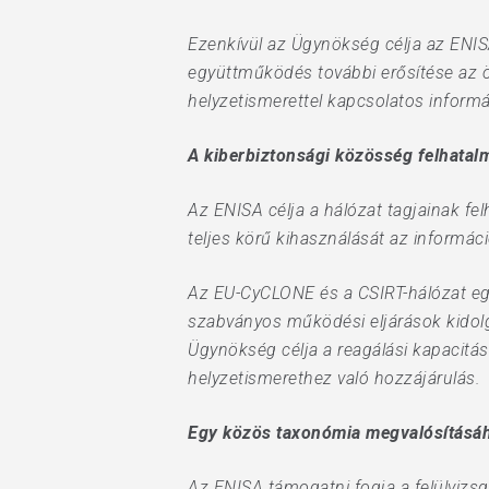
Ezenkívül az Ügynökség célja az ENI
együttműködés további erősítése az ö
helyzetismerettel kapcsolatos inform
A kiberbiztonsági közösség felhatal
Az ENISA célja a hálózat tagjainak fe
teljes körű kihasználását az informá
Az EU-CyCLONE és a CSIRT-hálózat egy
szabványos működési eljárások kidol
Ügynökség célja a reagálási kapacitás
helyzetismerethez való hozzájárulás.
Egy közös taxonómia megvalósításáh
Az ENISA támogatni fogja a felülvizsg