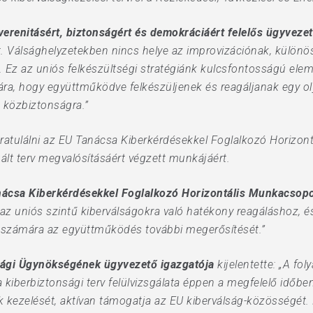
erenitásért, biztonságért és demokráciáért felelős ügyvezet
t. Válsághelyzetekben nincs helye az improvizációnak, különö
. Ez az uniós felkészültségi stratégiánk kulcsfontosságú elem
ra, hogy együttműködve felkészüljenek és reagáljanak egy oly
a közbiztonságra.”
atulálni az EU Tanácsa Kiberkérdésekkel Foglalkozó Horizon
gált terv megvalósításáért végzett munkájáért.
nácsa Kiberkérdésekkel Foglalkozó Horizontális Munkacsopo
 az uniós szintű kiberválságokra való hatékony reagáláshoz, é
 számára az együttműködés további megerősítését.”
sági Ügynökségének ügyvezető igazgatója
kijelentette: „A fo
a kiberbiztonsági terv felülvizsgálata éppen a megfelelő időbe
 kezelését, aktívan támogatja az EU kiberválság-közösségét.