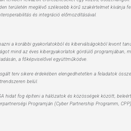
den területén meglévő szélesebb körű szakértelmet kívánja fe
teroperabilitás és integráció előmozdításával.
zni a korábbi gyakorlatokból és kiberválságokból levont tan
ágot mind az éves kibergyakorlatok gördülő programjában, mi
kiadásán, a főképviselővel együttműködve.
izsgált terv sikere érdekében elengedhetetlen a feladatok öss
trendszeren belül.
A hidat fog építeni a hálózatok és közösségek között, beleértv
erpartnerségi Programján (Cyber Partnership Programm, CPP) 