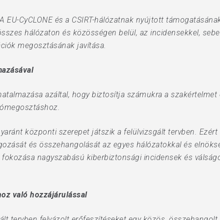
SA EU-CyCLONE és a CSIRT-hálózatnak nyújtott támogatásának 
sszes hálózaton és közösségen belül, az incidensekkel, sebe
ációk megosztásának javítása.
mazásával
lhatalmazása azáltal, hogy biztosítja számukra a szakértelmet
ciómegosztáshoz.
aránt központi szerepet játszik a felülvizsgált tervben. Ezé
gozását és összehangolását az egyes hálózatokkal és elnöks
 fokozása nagyszabású kiberbiztonsági incidensek és válságok
oz való hozzájárulással
ált tervben felvázolt erőfeszítéseket egy közös, összehangol