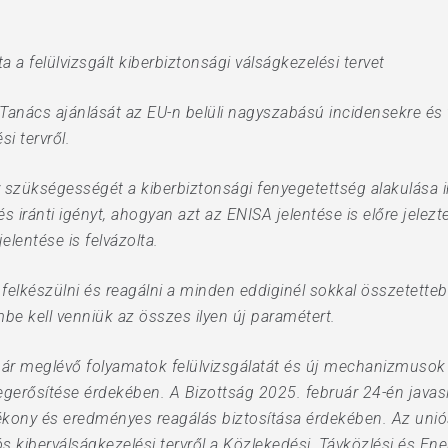
a felülvizsgált kiberbiztonsági válságkezelési tervet
Tanács ajánlását az EU-n belüli nagyszabású incidensekre és 
i tervről.
erv szükségességét a kiberbiztonsági fenyegetettség alakulása 
 iránti igényt, ahogyan azt az ENISA jelentése is előre jelezt
elentése is felvázolta.
elkészülni és reagálni a minden eddiginél sokkal összetetteb
be kell venniük az összes ilyen új paramétert.
már meglévő folyamatok felülvizsgálatát és új mechanizmusok
egerősítése érdekében. A Bizottság 2025. február 24-én javas
tékony és eredményes reagálás biztosítása érdekében. Az uni
s kiberválságkezelési tervről a Közlekedési, Távközlési és Ene