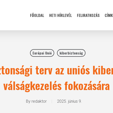
FŐOLDAL
HETI HÍRLEVÉL
FELIRATKOZÁS
CÍMK
Európai Unió
kiberbiztonság
ztonsági terv az uniós kibe
válságkezelés fokozására
By
redaktor
2025. június 9.